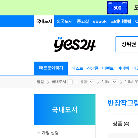
국내도서
외국도서
중고샵
eBook
크레마클럽
C
빠른분야찾기
베스트
신상품
이벤트
바이백
매
웰컴
국내도서
유아
4-6세
4-6세 우
반창작그
국내도서
상품 (4)
가정 살림