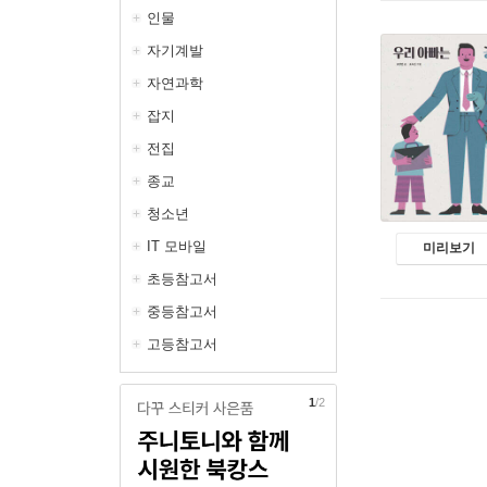
인물
자기계발
자연과학
잡지
전집
종교
청소년
IT 모바일
미리보기
초등참고서
중등참고서
고등참고서
1
/2