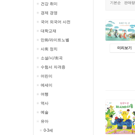
기본순
판매량
건강 취미
경제 경영
국어 외국어 사전
대학교재
만화/라이트노벨
미리보기
사회 정치
소설/시/희곡
수험서 자격증
어린이
에세이
여행
역사
예술
유아
0-3세