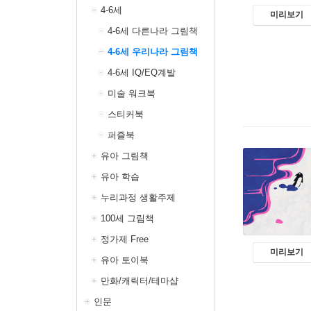
4-6세
미리보기
4-6세 다른나라 그림책
4-6세 우리나라 그림책
4-6세 IQ/EQ계발
미술 워크북
스티커북
퍼즐북
유아 그림책
유아 학습
누리과정 생활주제
100세 그림책
정가제 Free
미리보기
유아 토이북
만화/캐릭터/테마샵
인문