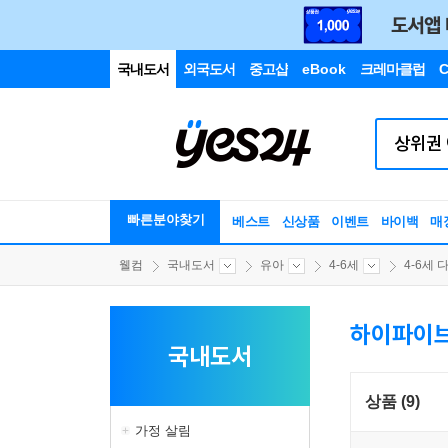
국내도서
외국도서
중고샵
eBook
크레마클럽
C
빠른분야찾기
베스트
신상품
이벤트
바이백
매
웰컴
국내도서
유아
4-6세
4-6세 다
하이파이브
국내도서
상품 (9)
가정 살림