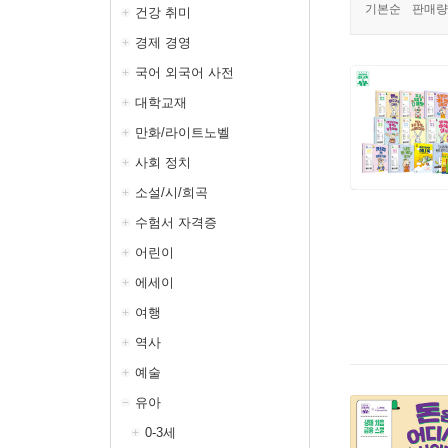
기본순
판매량
건강 취미
경제 경영
국어 외국어 사전
대학교재
만화/라이트노벨
사회 정치
소설/시/희곡
수험서 자격증
어린이
에세이
여행
역사
예술
유아
0-3세