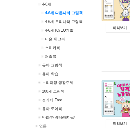
4-6세
4-6세 다른나라 그림책
4-6세 우리나라 그림책
미리보기
4-6세 IQ/EQ계발
미술 워크북
스티커북
퍼즐북
유아 그림책
유아 학습
누리과정 생활주제
100세 그림책
정가제 Free
유아 토이북
만화/캐릭터/테마샵
미리보기
인문