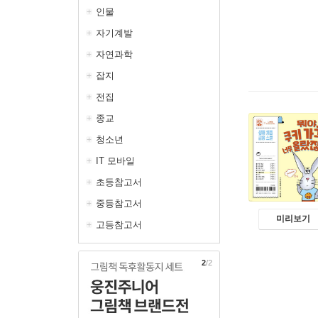
인물
자기계발
자연과학
잡지
전집
종교
청소년
IT 모바일
초등참고서
중등참고서
미리보기
고등참고서
2
/2