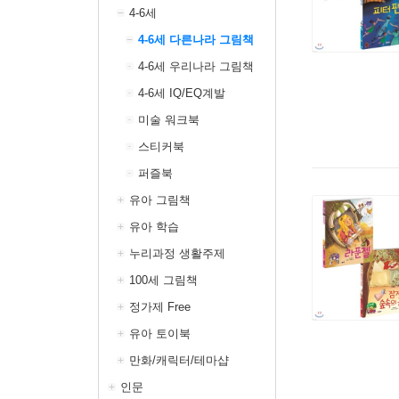
4-6세
4-6세 다른나라 그림책
4-6세 우리나라 그림책
4-6세 IQ/EQ계발
미술 워크북
스티커북
퍼즐북
유아 그림책
유아 학습
누리과정 생활주제
100세 그림책
정가제 Free
유아 토이북
만화/캐릭터/테마샵
인문