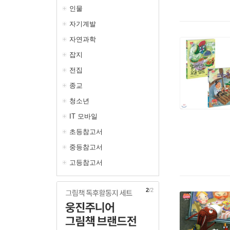
인물
자기계발
자연과학
잡지
전집
종교
청소년
IT 모바일
초등참고서
중등참고서
고등참고서
1
/2