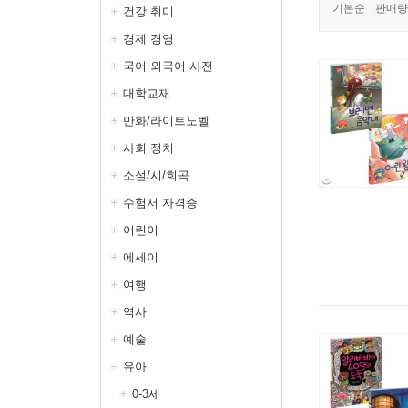
기본순
판매량
건강 취미
경제 경영
국어 외국어 사전
대학교재
만화/라이트노벨
사회 정치
소설/시/희곡
수험서 자격증
어린이
에세이
여행
역사
예술
유아
0-3세