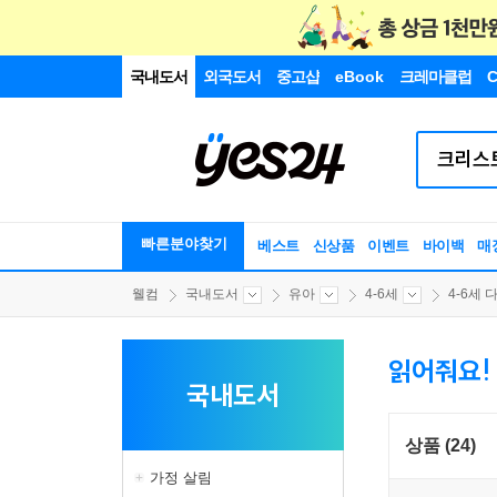
국내도서
외국도서
중고샵
eBook
크레마클럽
C
빠른분야찾기
베스트
신상품
이벤트
바이백
매
웰컴
국내도서
유아
4-6세
4-6세 다
읽어줘요!
국내도서
상품 (24)
가정 살림