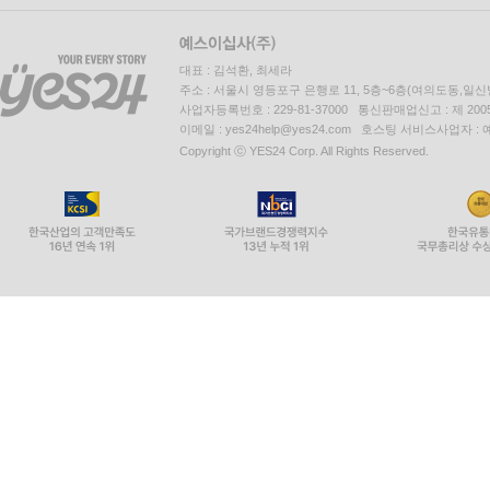
대표 : 김석환, 최세라
주소 : 서울시 영등포구 은행로 11, 5층~6층(여의도동,일신
사업자등록번호 : 229-81-37000 통신판매업신고 : 제 200
이메일 : yes24help@yes24.com 호스팅 서비스사업자 :
Copyright ⓒ YES24 Corp. All Rights Reserved.