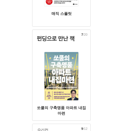
매직 스플릿
7
/20
펀딩으로 만난 책
쏘쿨의 구축명품 아파트 내집
마련
9
/12