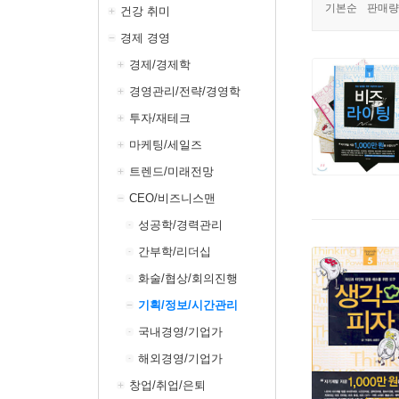
기본순
판매량
건강 취미
경제 경영
경제/경제학
경영관리/전략/경영학
투자/재테크
마케팅/세일즈
트렌드/미래전망
CEO/비즈니스맨
성공학/경력관리
간부학/리더십
화술/협상/회의진행
기획/정보/시간관리
국내경영/기업가
해외경영/기업가
창업/취업/은퇴