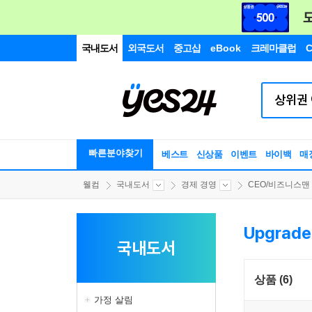
국내도서
외국도서
중고샵
eBook
크레마클럽
C
빠른분야찾기
베스트
신상품
이벤트
바이백
매
웰컴
국내도서
경제 경영
CEO/비즈니스맨
Upgrade
국내도서
상품 (6)
가정 살림