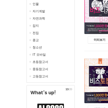
인물
자기계발
자연과학
잡지
전집
미리보기
종교
청소년
IT 모바일
초등참고서
중등참고서
고등참고서
13
/20
What's up!