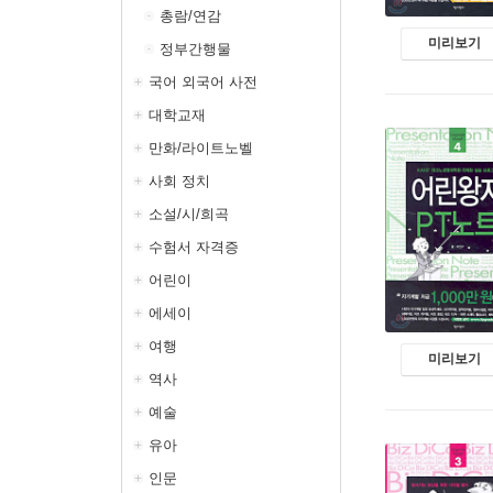
총람/연감
미리보기
정부간행물
국어 외국어 사전
대학교재
만화/라이트노벨
사회 정치
소설/시/희곡
수험서 자격증
어린이
에세이
여행
미리보기
역사
예술
유아
인문