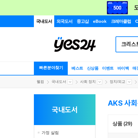
국내도서
외국도서
중고샵
eBook
크레마클럽
C
빠른분야찾기
베스트
신상품
이벤트
바이백
매
웰컴
국내도서
사회 정치
정치/외교
AKS 사
국내도서
상품 (29)
가정 살림