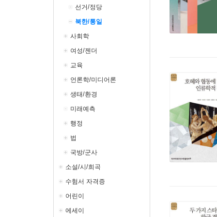
선거/정당
북한/통일
사회학
여성/젠더
교육
언론학/미디어론
생태/환경
미래예측
행정
법
국방/군사
소설/시/희곡
수험서 자격증
어린이
에세이