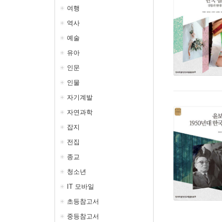
여행
역사
예술
유아
인문
인물
자기계발
자연과학
잡지
전집
종교
청소년
IT 모바일
초등참고서
중등참고서