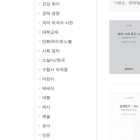
기본순
판매량
건강 취미
경제 경영
국어 외국어 사전
대학교재
만화/라이트노벨
사회 정치
소설/시/희곡
수험서 자격증
어린이
에세이
여행
역사
예술
유아
인문