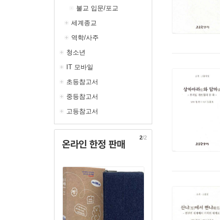
불교 입문/포교
세계종교
역학/사주
청소년
IT 모바일
초등참고서
중등참고서
고등참고서
2
/2
온라인 한정 판매