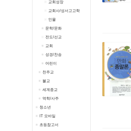
교회성장
교회사/성서고고학
인물
문학/문화
전도/선교
교회
성경/찬송
어린이
천주교
불교
세계종교
역학/사주
청소년
IT 모바일
초등참고서