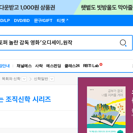
D/LP
DVD/BD
문구
/GIFT
티켓
독서유형검사
RBTI Lab
장안내
채널예스
사락
예스펀딩
클래스24
독서유형검사
목회와 신학
신학일반
는 조직신학 시리즈