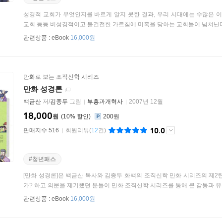
성경적 교회가 무엇인지를 바르게 알지 못한 결과, 우리 시대에는 수많은 이
교회 등등 비성경적이고 불건전한 가르침에 미혹을 당하는 교회들이 넘쳐난다.
관련상품 :
eBook
16,000원
만화로 보는 조직신학 시리즈
만화 성경론
백금산
저/
김종두
그림
부흥과개혁사
2007년 12월
18,000
원
10
%
200원
10.0
판매지수 516
회원리뷰
(
12
건)
#청년패스
[만화 성경론]은 백금산 목사와 김종두 화백의 조직신학 만화 시리즈의 제2
가? 하고 의문을 제기했던 분들이 만화 조직신학 시리즈를 통해 큰 감동과 유익
관련상품 :
eBook
16,000원