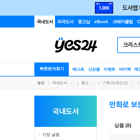
국내도서
외국도서
중고샵
eBook
크레마클럽
C
빠른분야찾기
베스트
신상품
이벤트
바이백
매
웰컴
국내도서
종교
기독교(개신교)
만화로 보
국내도서
상품 (8)
가정 살림