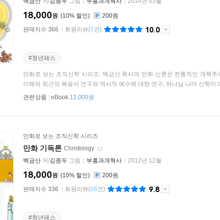
백금산
저/
김종두
그림
부흥과개혁사
2014년 03월
18,000
원
10
%
200원
10.0
판매지수 366
회원리뷰
(
7
건)
#청년패스
만화로 보는 조직신학 시리즈. 백금산 목사의 만화 신론은 전통적인 개혁주
이해와 최근의 복음서 연구와 역사적 예수에 대한 연구, 하나님 나라 신학이 다
관련상품 :
eBook
12,000원
만화로 보는 조직신학 시리즈
만화 기독론
Christology
백금산
저/
김종두
그림
부흥과개혁사
2012년 12월
18,000
원
10
%
200원
9.8
판매지수 336
회원리뷰
(
16
건)
#청년패스