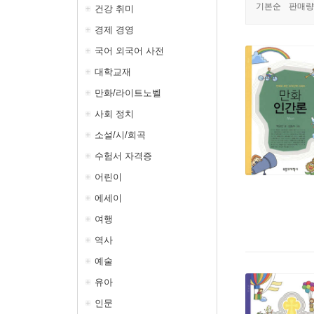
기본순
판매량
건강 취미
경제 경영
국어 외국어 사전
대학교재
만화/라이트노벨
사회 정치
소설/시/희곡
수험서 자격증
어린이
에세이
여행
역사
예술
유아
인문