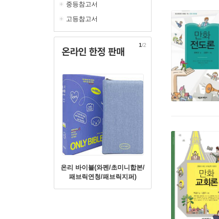
중등참고서
고등참고서
1
/2
온라인 한정 판매
온리 바이블(와펜/초미니합본/
패브릭연청/패브릭지퍼)