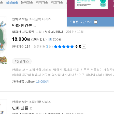
순
신상품순
등록일순
최저가순
최고가순
상품명순
만화로 보는 조직신학 시리즈
오늘은 그만 보기
만화 인간론
백금산
저/
김종두
그림
부흥과개혁사
2014년 11월
18,000
원
10
%
200원
9.5
판매지수 114
회원리뷰
(
8
건)
#청년패스
만화로 보는 조직신학 시리즈. 백금산 목사의 만화 신론은 전통적인 개혁주
이해와 최근의 복음서 연구와 역사적 예수에 대한 연구, 하나님 나라 신학이 다
관련상품 :
eBook
16,000원
만화로 보는 조직신학 시리즈
만화 신론