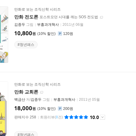
만화로 보는 조직신학 시리즈
만화 전도론
포스트모던 시대를 깨는 SOS 전도법
김종두
그림
부흥과개혁사
2011년 06월
10,800
원
10
%
120원
#청년패스
만화로 보는 조직신학 시리즈
만화 교회론
백금산
저/
김종두
그림
부흥과개혁사
2011년 05월
18,000
원
10
%
200원
10.0
판매지수 258
회원리뷰
(
8
건)
#청년패스