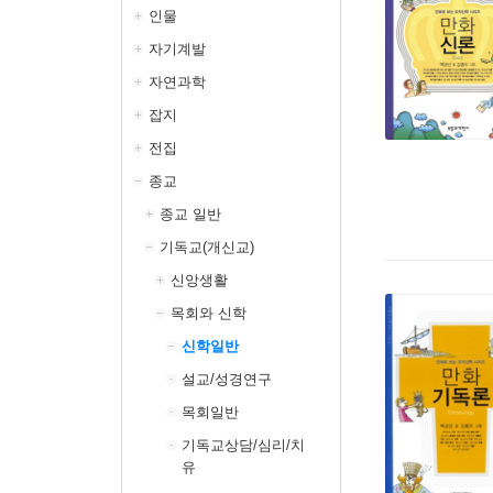
인물
자기계발
자연과학
잡지
전집
종교
종교 일반
기독교(개신교)
신앙생활
목회와 신학
신학일반
설교/성경연구
목회일반
기독교상담/심리/치
유