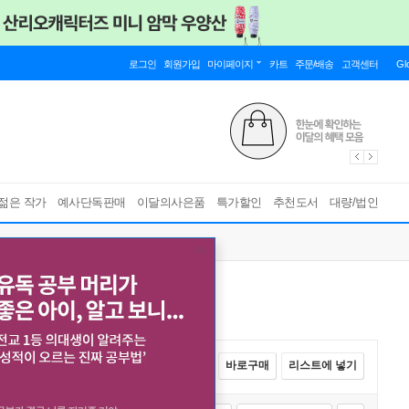
로그인
회원가입
마이페이지
카트
주문/배송
고객센터
Gl
젊은 작가
예사단독판매
이달의사은품
특가할인
추천도서
대량/법인
전체선택
카트에 넣기
바로구매
리스트에 넣기