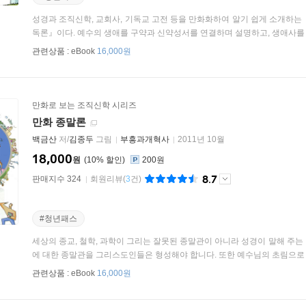
성경과 조직신학, 교회사, 기독교 고전 등을 만화화하여 알기 쉽게 소개하는
독론』이다. 예수의 생애를 구약과 신약성서를 연결하며 설명하고, 생애사를 통
관련상품 :
eBook
16,000원
만화로 보는 조직신학 시리즈
만화 종말론
백금산
저/
김종두
그림
부흥과개혁사
2011년 10월
18,000
원
10
%
200원
8.7
판매지수 324
회원리뷰
(
3
건)
#청년패스
세상의 종교, 철학, 과학이 그리는 잘못된 종말관이 아니라 성경이 말해 주
에 대한 종말관을 그리스도인들은 형성해야 합니다. 또한 예수님의 초림으로 시
관련상품 :
eBook
16,000원