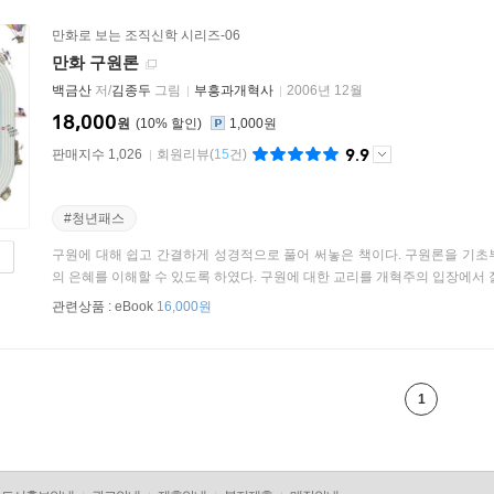
만화로 보는 조직신학 시리즈-06
만화 구원론
백금산
저/
김종두
그림
부흥과개혁사
2006년 12월
18,000
원
10
%
1,000원
9.9
판매지수 1,026
회원리뷰
(
15
건)
#청년패스
구원에 대해 쉽고 간결하게 성경적으로 풀어 써놓은 책이다. 구원론을 기초
의 은혜를 이해할 수 있도록 하였다. 구원에 대한 교리를 개혁주의 입장에서 잘
관련상품 :
eBook
16,000원
1