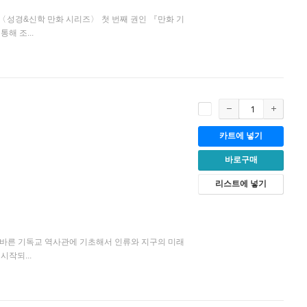
 〈성경&신학 만화 시리즈〉 첫 번째 권인 『만화 기
해 조...
카트에 넣기
바로구매
리스트에 넣기
는 바른 기독교 역사관에 기초해서 인류와 지구의 미래
작되...