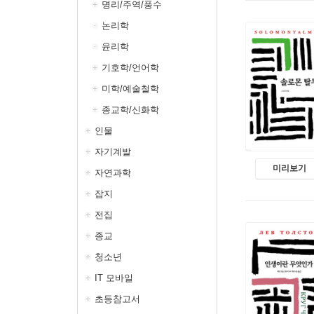
명리/주역/풍수
논리학
윤리학
기호학/언어학
미학/예술철학
종교학/신화학
인물
자기계발
미리보기
자연과학
잡지
전집
종교
청소년
IT 모바일
초등참고서