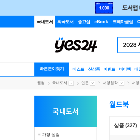
국내도서
외국도서
중고샵
eBook
크레마클럽
C
빠른분야찾기
베스트
신상품
이벤트
바이백
매
웰컴
국내도서
인문
서양철학
서양
월드북
국내도서
상품 (327)
가정 살림