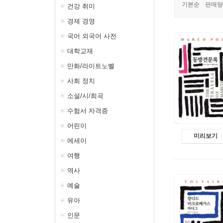
기본순
판매량
건강 취미
경제 경영
국어 외국어 사전
대학교재
만화/라이트노벨
사회 정치
소설/시/희곡
수험서 자격증
어린이
미리보기
에세이
여행
역사
예술
유아
인문