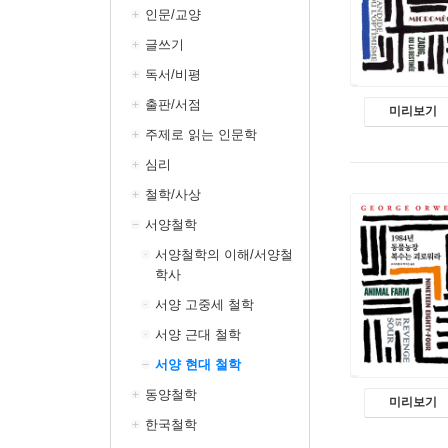
인문/교양
글쓰기
독서/비평
출판/서점
미리보기
주제로 읽는 인문학
심리
철학/사상
서양철학
서양철학의 이해/서양철
학사
서양 고중세 철학
서양 근대 철학
서양 현대 철학
동양철학
미리보기
한국철학