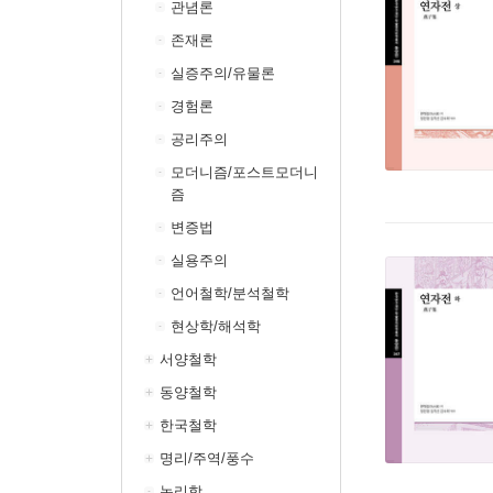
관념론
존재론
실증주의/유물론
경험론
공리주의
모더니즘/포스트모더니
즘
변증법
실용주의
언어철학/분석철학
현상학/해석학
서양철학
동양철학
한국철학
명리/주역/풍수
논리학