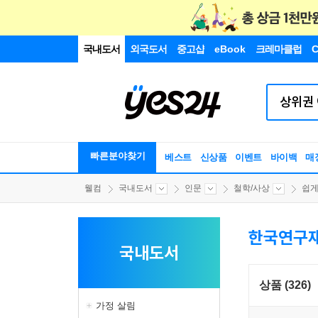
국내도서
외국도서
중고샵
eBook
크레마클럽
C
빠른분야찾기
베스트
신상품
이벤트
바이백
매
웰컴
국내도서
인문
철학/사상
쉽게 
한국연구재
국내도서
상품 (326)
가정 살림