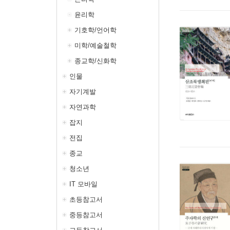
윤리학
기호학/언어학
미학/예술철학
종교학/신화학
인물
자기계발
자연과학
잡지
전집
종교
청소년
IT 모바일
초등참고서
중등참고서