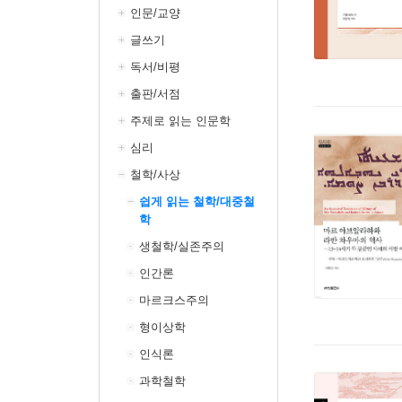
인문/교양
글쓰기
독서/비평
출판/서점
주제로 읽는 인문학
심리
철학/사상
쉽게 읽는 철학/대중철
학
생철학/실존주의
인간론
마르크스주의
형이상학
인식론
과학철학