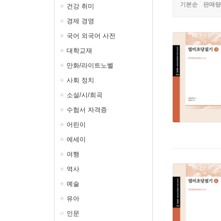
기본순
판매량
건강 취미
경제 경영
국어 외국어 사전
대학교재
만화/라이트노벨
사회 정치
소설/시/희곡
수험서 자격증
어린이
에세이
여행
역사
예술
유아
인문