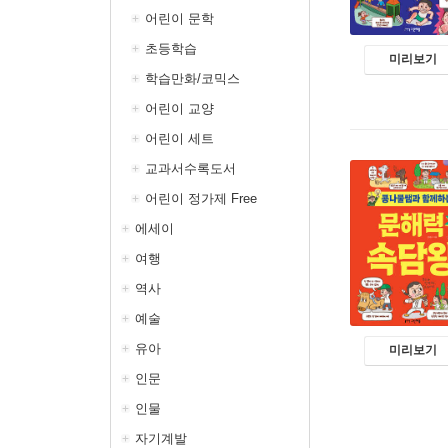
어린이 문학
초등학습
미리보기
학습만화/코믹스
어린이 교양
어린이 세트
교과서수록도서
어린이 정가제 Free
에세이
여행
역사
예술
유아
미리보기
인문
인물
자기계발