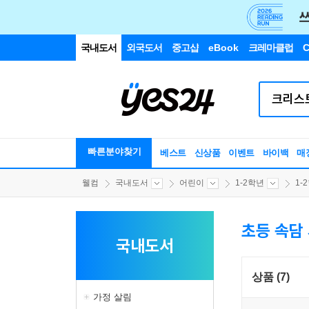
국내도서
외국도서
중고샵
eBook
크레마클럽
C
빠른분야찾기
베스트
신상품
이벤트
바이백
매
웰컴
국내도서
어린이
1-2학년
1-
초등 속담
국내도서
상품 (7)
가정 살림