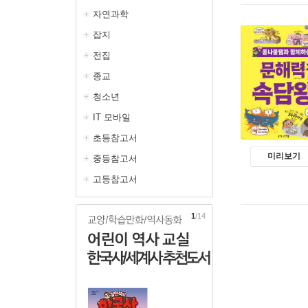
자연과학
잡지
전집
종교
청소년
IT 모바일
초등참고서
미리보기
중등참고서
고등참고서
2
/14