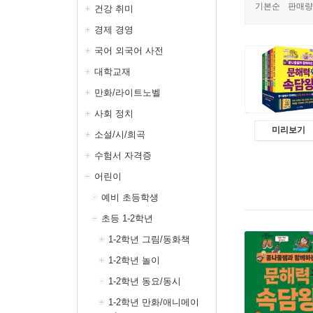
기본순
판매량
건강 취미
경제 경영
국어 외국어 사전
대학교재
만화/라이트노벨
사회 정치
미리보기
소설/시/희곡
수험서 자격증
어린이
예비 초등학생
초등 1-2학년
1-2학년 그림/동화책
1-2학년 놀이
1-2학년 동요/동시
1-2학년 만화/애니메이