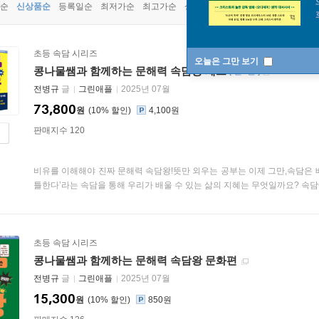
순
신상품순
등록일순
최저가순
최고가순
상품명순
초등 속담 시리즈
오늘은 그만 보기
콩나물쌤과 함께하는 문해력 속담왕 세트
[
전5권
]
전병규
글
그린애플
2025년 07월
73,800
원
10
%
4,100원
판매지수 120
비유를 이해해야 진짜 문해력 속담왕!뜻만 외우는 공부는 이제 그만,속담은 
틀한다’라는 속담을 통해 우리가 배울 수 있는 삶의 지혜는 무엇일까요? 속담에는
초등 속담 시리즈
콩나물쌤과 함께하는 문해력 속담왕 문화편
전병규
글
그린애플
2025년 07월
15,300
원
10
%
850원