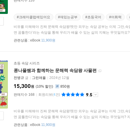
판매지수 126
#크레마클럽에있어요
#재밌는공부
#초등국어
#어휘력
비유를 이해해야 진짜 문해력 속담왕!뜻만 외우는 속담 공부는 이제 그만,속
면 꿈틀한다’라는 속담을 통해 우리가 배울 수 있는 삶의 지혜는 무엇일까요? 속
관련상품 :
eBook
11,900원
초등 속담 시리즈
콩나물쌤과 함께하는 문해력 속담왕 사물편
전병규
글
그린애플
2024년 12월
15,300
원
10
%
850원
9.5
판매지수 168
회원리뷰
(
4
건)
비유를 이해해야 진짜 문해력 속담왕!뜻만 외우는 속담 공부는 이제 그만,속
면 꿈틀한다’라는 속담을 통해 우리가 배울 수 있는 삶의 지혜는 무엇일까? 지렁
관련상품 :
eBook
11,900원