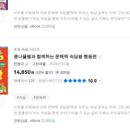
비유를 이해해야 진짜 문해력 속담왕!뜻만 외우는 속담 공부는 이제 그만,속
면 꿈틀한다’라는 속담을 통해 우리가 배울 수 있는 삶의 지혜는 무엇일까? 지렁
관련상품 :
eBook
11,550원
초등 속담 시리즈
콩나물쌤과 함께하는 문해력 속담왕 행동편
전병규
글
그린애플
2024년 01월
14,850
원
10
%
820원
10.0
판매지수 126
회원리뷰
(
37
건)
#속담
#문해력
비유를 이해해야 진짜 문해력 속담왕!뜻만 외우는 속담 공부는 이제 그만,속
면 꿈틀한다’라는 속담을 통해 우리가 배울 수 있는 삶의 지혜는 무엇일까요? 지
관련상품 :
eBook
11,600원