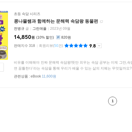
초등 속담 시리즈
콩나물쌤과 함께하는 문해력 속담왕 동물편
전병규
글
그린애플
2023년 09월
14,850
원
10
%
820원
9.8
판매지수 318
회원리뷰
(
50
건)
비유를 이해해야 진짜 문해력 속담왕!뜻만 외우는 속담 공부는 이제 그만,속
면 꿈틀한다’라는 속담을 통해 우리가 배울 수 있는 삶의 지혜는 무엇일까요? 지
관련상품 :
eBook
11,600원
1