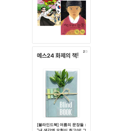
2
/3
예스24 화제의 책!
[블라인드북] 여름의 문장들 :
"내 생각엔 모험이 최고야! 그