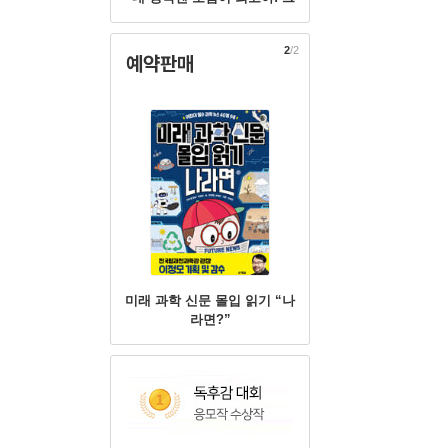
러니까 이번 여름방학엔 모험
을 하는 거야."
2
/2
예약판매
미래 과학 신문 몰입 읽기 “나
라면?”