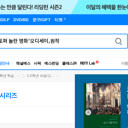
D/LP
DVD/BD
문구
/GIFT
티켓
독서유형검사
RBTI Lab
장안내
채널예스
사락
예스펀딩
클래스24
여
독서유형검사
2학년 학습
1-2학년 속담/고...
 시리즈