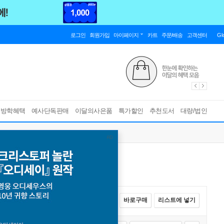
로그인
회원가입
마이페이지
카트
주문/배송
고객센터
Gl
름방학혜택
예사단독판매
이달의사은품
특가할인
추천도서
대량/법인
전체선택
카트에 넣기
바로구매
리스트에 넣기