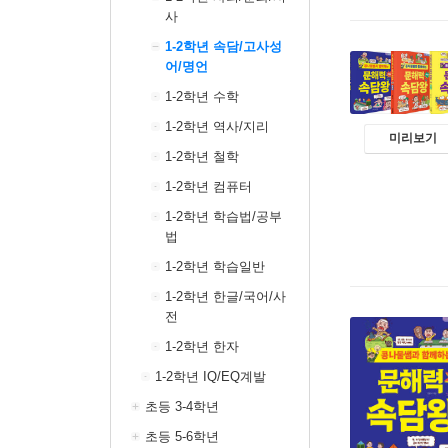
사
1-2학년 속담/고사성
어/명언
1-2학년 수학
1-2학년 역사/지리
미리보기
1-2학년 철학
1-2학년 컴퓨터
1-2학년 학습법/공부
법
1-2학년 학습일반
1-2학년 한글/국어/사
전
1-2학년 한자
1-2학년 IQ/EQ계발
초등 3-4학년
초등 5-6학년