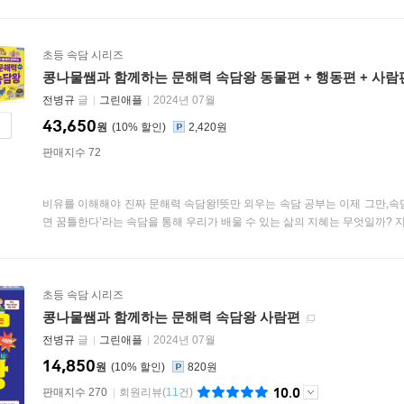
초등 속담 시리즈
콩나물쌤과 함께하는 문해력 속담왕 동물편 + 행동편 + 사람
전병규
글
그린애플
2024년 07월
43,650
원
10
%
2,420원
판매지수 72
비유를 이해해야 진짜 문해력 속담왕!뜻만 외우는 속담 공부는 이제 그만,속
면 꿈틀한다’라는 속담을 통해 우리가 배울 수 있는 삶의 지혜는 무엇일까? 지렁
초등 속담 시리즈
콩나물쌤과 함께하는 문해력 속담왕 사람편
전병규
글
그린애플
2024년 07월
14,850
원
10
%
820원
10.0
판매지수 270
회원리뷰
(
11
건)