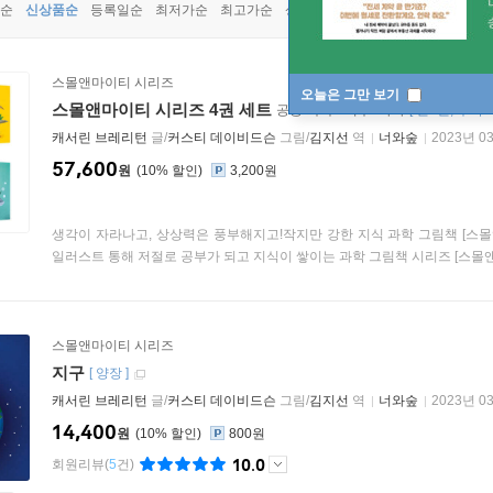
순
신상품순
등록일순
최저가순
최고가순
상품명순
스몰앤마이티 시리즈
오늘은 그만 보기
스몰앤마이티 시리즈 4권 세트
공룡+우주+지구+바다
[
전4권
부록 
캐서린 브레리턴
글/
커스티 데이비드슨
그림/
김지선
역
너와숲
2023년 0
57,600
원
10
%
3,200원
생각이 자라나고, 상상력은 풍부해지고!작지만 강한 지식 과학 그림책 [스
일러스트 통해 저절로 공부가 되고 지식이 쌓이는 과학 그림책 시리즈 [스몰앤마
스몰앤마이티 시리즈
지구
[
양장
]
캐서린 브레리턴
글/
커스티 데이비드슨
그림/
김지선
역
너와숲
2023년 0
14,400
원
10
%
800원
10.0
회원리뷰
(
5
건)