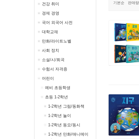
기본순
판매량
건강 취미
경제 경영
국어 외국어 사전
대학교재
만화/라이트노벨
사회 정치
소설/시/희곡
수험서 자격증
어린이
예비 초등학생
초등 1-2학년
1-2학년 그림/동화책
1-2학년 놀이
1-2학년 동요/동시
1-2학년 만화/애니메이