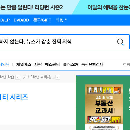
D/LP
DVD/BD
문구
/GIFT
티켓
장안내
채널예스
사락
예스펀딩
클래스24
독서유형검사
여
RBTI Lab
독서유형검사
2학년 학습
1-2학년 과학/환...
티 시리즈