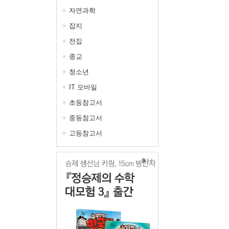
자연과학
잡지
전집
종교
청소년
IT 모바일
초등참고서
중등참고서
고등참고서
9
/14