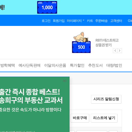
로그인
회원가입
마이페이지
카트
주문/배송
고객센터
Gl
름방학혜택
예사단독판매
이달의사은품
특가할인
추천도서
대량/법인
시리즈 알림신청
전체선택
카트에 넣기
바로구매
리스트에 넣기