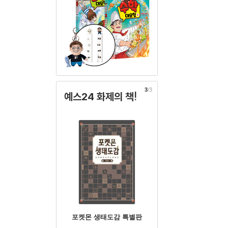
3
/3
예스24 화제의 책!
포켓몬 생태도감 특별판