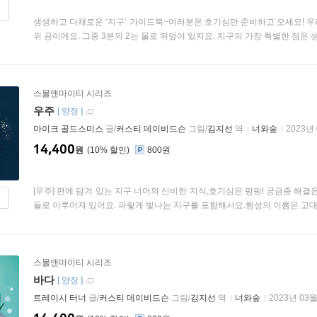
생생하고 다채로운 ‘지구’ 가이드북~여러분은 호기심만 준비하고 오세요! 우리
위 공이에요. 그중 3분의 2는 물로 뒤덮여 있지요. 지구의 가장 특별한 점은 생명
스몰앤마이티 시리즈
우주
[
양장
]
마이크 골드스미스
글/
커스티 데이비드슨
그림/
김지선
역
너와숲
2023년
14,400
원
10
%
800원
[우주] 편에 담겨 있는 지구 너머의 신비한 지식,호기심은 팡팡! 궁금증 해결
들로 이루어져 있어요. 파랗게 빛나는 지구를 포함해서요.행성의 이름은 고대 신
스몰앤마이티 시리즈
바다
[
양장
]
트레이시 터너
글/
커스티 데이비드슨
그림/
김지선
역
너와숲
2023년 03