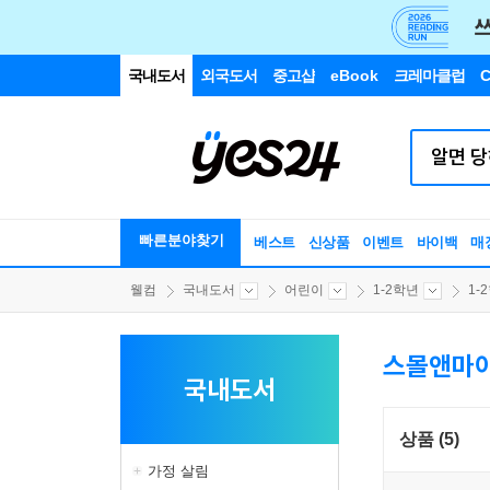
국내도서
외국도서
중고샵
eBook
크레마클럽
C
빠른분야찾기
베스트
신상품
이벤트
바이백
매
웰컴
국내도서
어린이
1-2학년
1-
스몰앤마이
국내도서
상품 (5)
가정 살림