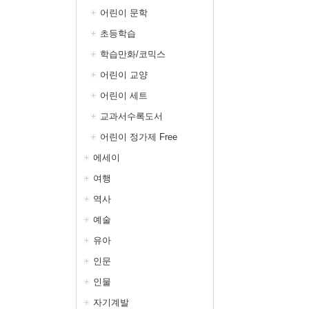
어린이 문학
초등학습
학습만화/코믹스
어린이 교양
어린이 세트
교과서수록도서
어린이 정가제 Free
에세이
여행
역사
예술
유아
인문
인물
자기계발