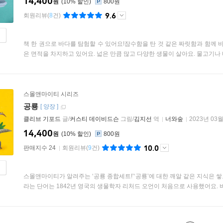
14,400
원
10
%
800원
9.6
회원리뷰
(
8
건)
책 한 권으로 바다를 탐험할 수 있어요!잠수함을 탄 것 같은 짜릿함과 함께
은 면적을 차지하고 있어요. 넓은 만큼 많고 다양한 생물이 살아요. 물고기나 바
스몰앤마이티 시리즈
공룡
[
양장
]
클리브 기포드
글/
커스티 데이비드슨
그림/
김지선
역
너와숲
2023년 03
14,400
원
10
%
800원
10.0
판매지수 24
회원리뷰
(
9
건)
스몰앤마이티가 알려주는 ‘공룡 종합세트!’‘공룡’에 대한 깨알 같은 지식은 쌓고,
라는 단어는 1842년 영국의 생물학자 리처드 오언이 처음으로 사용했어요. 바.