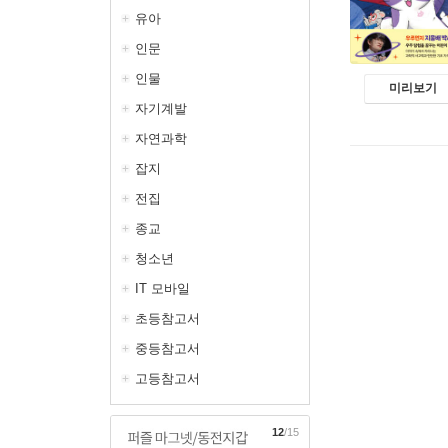
유아
인문
인물
미리보기
자기계발
자연과학
잡지
전집
종교
청소년
IT 모바일
초등참고서
중등참고서
고등참고서
12
/15