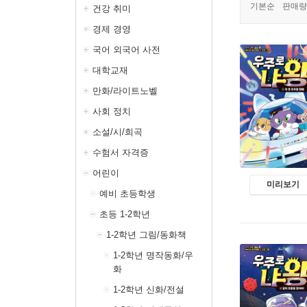
기본순
판매량
건강 취미
경제 경영
국어 외국어 사전
대학교재
만화/라이트노벨
사회 정치
소설/시/희곡
수험서 자격증
어린이
미리보기
예비 초등학생
초등 1-2학년
1-2학년 그림/동화책
1-2학년 명작동화/우
화
1-2학년 신화/전설