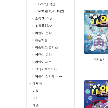
1-2학년 학습
1-2학년 IQ/EQ계발
초등 3-4학년
초등 5-6학년
어린이 문학
초등학습
학습만화/코믹스
어린이 교양
미리보기
어린이 세트
교과서수록도서
어린이 정가제 Free
에세이
여행
역사
예술