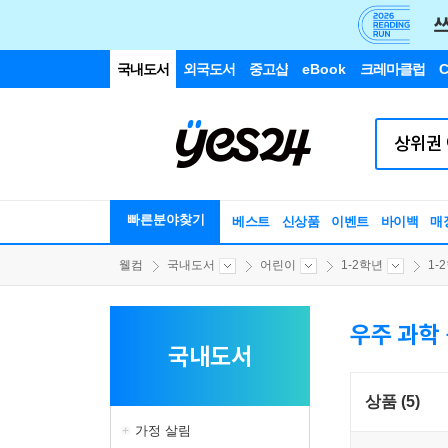
국내도서
외국도서
중고샵
eBook
크레마클럽
C
빠른분야찾기
베스트
신상품
이벤트
바이백
매
웰컴
국내도서
어린이
1-2학년
1-
우주 과학
국내도서
상품 (5)
가정 살림