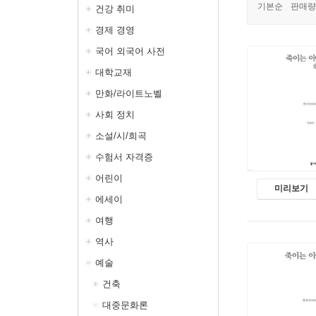
기본순
판매량
건강 취미
경제 경영
국어 외국어 사전
대학교재
만화/라이트노벨
사회 정치
소설/시/희곡
수험서 자격증
어린이
미리보기
에세이
여행
역사
예술
건축
대중문화론