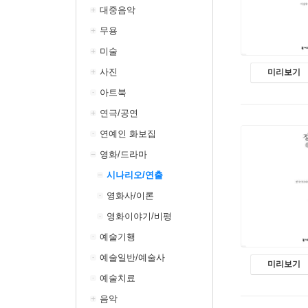
대중음악
무용
미술
사진
미리보기
아트북
연극/공연
연예인 화보집
영화/드라마
시나리오/연출
영화사/이론
영화이야기/비평
예술기행
예술일반/예술사
미리보기
예술치료
음악