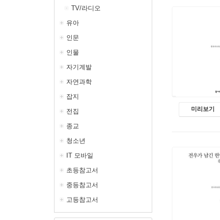
TV/라디오
유아
인문
인물
자기계발
자연과학
잡지
미리보기
전집
종교
청소년
IT 모바일
초등참고서
중등참고서
고등참고서