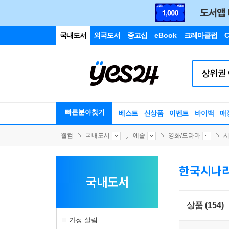
국내도서
외국도서
중고샵
eBook
크레마클럽
C
빠른분야찾기
베스트
신상품
이벤트
바이백
매
웰컴
국내도서
예술
영화/드라마
시
한국시나
국내도서
상품 (154)
가정 살림