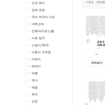
기본순
판매량
건강 취미
경제 경영
국어 외국어 사전
대학교재
만화/라이트노벨
사회 정치
소설/시/희곡
수험서 자격증
어린이
미리보기
에세이
여행
역사
예술
유아
인문