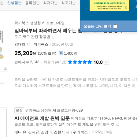
순
신상품순
등록일순
최저가순
최고가순
상품명순
위키북스 생성형 AI 프로그래밍
오늘은 그만 보기
밑바닥부터 따라하면서 배우는 클로드 코드 완전 정복
바이브 
로드 코드 완전 활용법
엄태효
저
위키북스
2026년 06월
25,200
원
10
%
1,400원
10.0
판매지수 2,148
회원리뷰
(
2
건)
코딩을 몰라도, ‘바이브’만으로 소프트웨어를 만드는 시대!클로드 코드로 시작
트와 대화하며 소프트웨어를 만드는 ‘바이브 코딩’의 시대입니다. 이 책은 이 거
분철
위키북스 생성형 AI 프로그래밍-029
AI 에이전트 개발 완벽 입문
에이전트 기초부터 RAG, ReAct, 펑션 콜링, 랭
클로드 코드, 오픈클로까지 실전 에이전트 개발을 위한 모든 것
에디 유
,
김대규
,
조경아
,
김현지
저
위키북스
2026년 04월