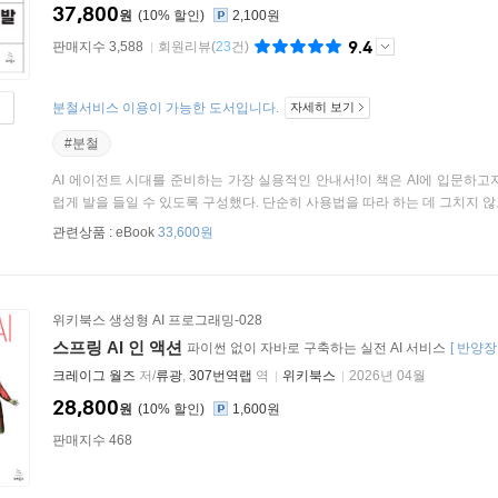
37,800
원
10
%
2,100원
9.4
판매지수 3,588
회원리뷰
(
23
건)
분철서비스 이용이 가능한 도서입니다.
자세히 보기
#분철
AI 에이전트 시대를 준비하는 가장 실용적인 안내서!이 책은 AI에 입문하고
럽게 발을 들일 수 있도록 구성했다. 단순히 사용법을 따라 하는 데 그치지 않고, 
관련상품 :
eBook
33,600원
위키북스 생성형 AI 프로그래밍-028
스프링 AI 인 액션
파이썬 없이 자바로 구축하는 실전 AI 서비스
[
반양장
크레이그 월즈
저/
류광
,
307번역랩
역
위키북스
2026년 04월
28,800
원
10
%
1,600원
판매지수 468