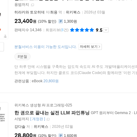
용법까지
히라카와 토모히데
저/
최용
역
위키북스
2026년 03월
23,400
원
10
%
1,300원
9.5
판매지수 14,346
회원리뷰
(
8
건)
분철서비스 이용이 가능한 도서입니다.
자세히 보기
#분철
단 하루 만에 시스템을 구축하는 압도적 속도의 AI 주도 개발!애플리케이션
한계에 부딪힙니다. 하지만 클로드 코드(Claude Code)와 함께라면 ‘이런 기능
관련상품 :
eBook
20,800원
위키북스 생성형 AI 프로그래밍-025
한 권으로 끝내는 실전 LLM 파인튜닝
GPT 원리부터 Gemma 2 · Ll
서빙까지
[
개정판
]
강다솔
저
위키북스
2026년 02월
28,800
원
10
%
1,600원