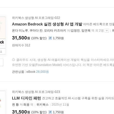
위키북스 생성형 AI 프로그래밍-022
Amazon Bedrock 실전 생성형 AI 앱 개발
아마존 베드록으로 만들
온다 미노루
,
쿠마다 칸
,
모리타 카즈아키
저/
김영진
,
임연욱
역 외 2명
31,500
원
10
%
1,750원
판매지수 312
◎ 클라우드 시대, 생성형 AI 애플리케이션 개발의 핵심을 마스터하세요.아마존 
유연한 기반 모델(Foundation Model) 서비스입니다. 이 책은 아마존 베드록을
관련상품 :
eBook
28,000원
위키북스 생성형 AI 프로그래밍-023
LLM 디자인 패턴
견고하고 효율적인 AI 시스템 구축을 위한 실용 가이
켄 황
저/
최용
역
위키북스
2025년 11월
31,500
원
10
%
1,750원