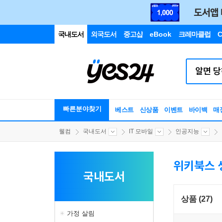
국내도서
외국도서
중고샵
eBook
크레마클럽
C
빠른분야찾기
베스트
신상품
이벤트
바이백
매
웰컴
국내도서
IT 모바일
인공지능
위키북스 
국내도서
상품 (27)
가정 살림