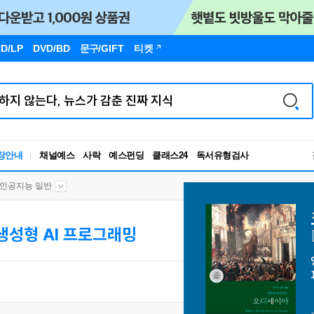
D/LP
DVD/BD
문구
/GIFT
티켓
장안내
채널예스
사락
예스펀딩
클래스24
독서유형검사
RBTI Lab
독서유형검사
인공지능 일반
생성형 AI 프로그래밍