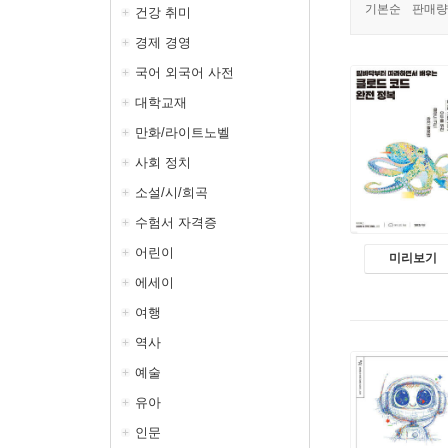
기본순
판매량
건강 취미
경제 경영
국어 외국어 사전
대학교재
만화/라이트노벨
사회 정치
소설/시/희곡
수험서 자격증
어린이
미리보기
에세이
여행
역사
예술
유아
인문