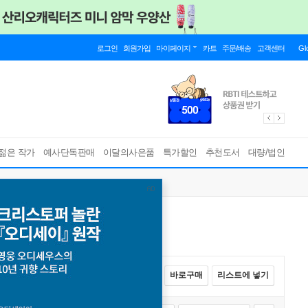
로그인
회원가입
마이페이지
카트
주문/배송
고객센터
Gl
젊은 작가
예사단독판매
이달의사은품
특가할인
추천도서
대량/법인
전체선택
카트에 넣기
바로구매
리스트에 넣기