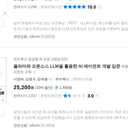
10.0
판매지수 1,296
회원리뷰
(
1
건)
실무 현장에서 바로 쓰는 파인튜닝ㆍPEFTㆍvLLM 서빙, 텍스트를 넘어 멀
은 AI 기술의 최전선에서 필요한 LLM 파인튜닝의 모든 과정을 이론부터 실습
관련상품 :
eBook
25,600원
위키북스 생성형 AI 프로그래밍-024
올라마와 오픈소스 LLM을 활용한 AI 에이전트 개발 입문
로컬
이전트 구축
서영배
,
김병규
,
임재봉
저
위키북스
2026년 01월
25,200
원
10
%
1,400원
3.0
판매지수 2,022
회원리뷰
(
2
건)
급작스럽게 다가온 AI 시대를 헤쳐나가기 위한 실용적인 가이드!이 책은 AI
문할 수 있도록 세심하게 구성했습니다. 단순히 랭체인과 에이전트, MCP의 사
관련상품 :
eBook
22,400원