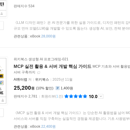
판매지수 534
《LLM 디자인 패턴》은 AI 전문가를 위한 실용 가이드로, 디자인 패턴의
규모 언어 모델(LLM)을 개발할 수 있도록 돕는다. 생성형 AI, 보안, 전략 분야에
관련상품 :
eBook
28,000원
위키북스 생성형 AI 프로그래밍-021
MCP 실전 활용 & 서버 개발 핵심 가이드
MCP 기초와 서버 활용법
서버 구축까지
AI튜터랩
저
위키북스
2025년 11월
25,200
원
10
%
1,400원
10.0
판매지수 2,781
회원리뷰
(
1
건)
《MCP 실전 활용 & 서버 개발 핵심 가이드》는 단순한 AI 활용법을 넘어 M
서비스와 서버를 직접 구축하는 실질적인 경험을 제공합니다. 기초 사용법부터 
관련상품 :
eBook
22,400원