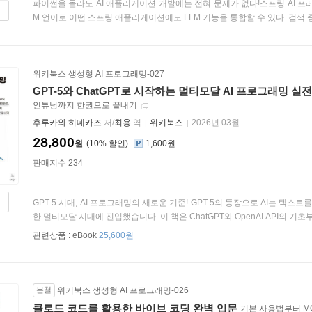
파이썬을 몰라도 AI 애플리케이션 개발에는 전혀 문제가 없다!스프링 AI 프
M 언어로 어떤 스프링 애플리케이션에도 LLM 기능을 통합할 수 있다. 검색 증강
위키북스 생성형 AI 프로그래밍-027
GPT-5와 ChatGPT로 시작하는 멀티모달 AI 프로그래밍 실
인튜닝까지 한권으로 끝내기
후루카와 히데카즈
저/
최용
역
위키북스
2026년 03월
28,800
원
10
%
1,600원
판매지수 234
GPT-5 시대, AI 프로그래밍의 새로운 기준! GPT-5의 등장으로 AI는 텍스
한 멀티모달 시대에 진입했습니다. 이 책은 ChatGPT와 OpenAI API의 기초부
관련상품 :
eBook
25,600원
분철
위키북스 생성형 AI 프로그래밍-026
클로드 코드를 활용한 바이브 코딩 완벽 입문
기본 사용법부터 MC