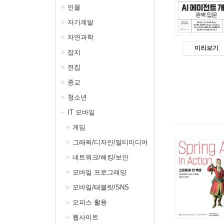
인물
자기계발
자연과학
미리보기
잡지
전집
종교
청소년
IT 모바일
게임
그래픽/디자인/멀티미디어
네트워크/해킹/보안
모바일 프로그래밍
모바일/태블릿/SNS
오피스 활용
웹사이트