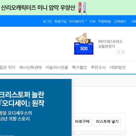
로그인
회원가입
마이페이지
카트
주문/배송
고객센터
Gl
젊은 작가
예사단독판매
이달의사은품
특가할인
추천도서
대량/법인
전체선택
카트에 넣기
바로구매
리스트에 넣기