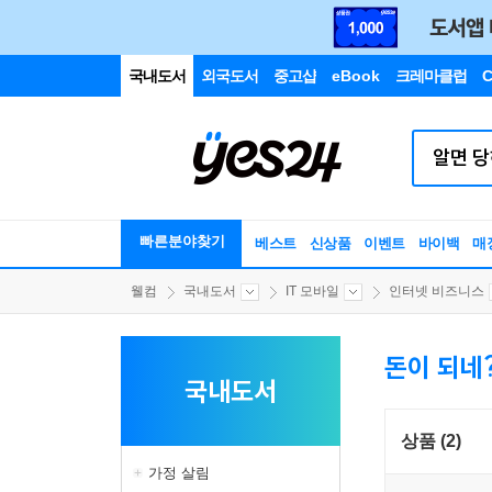
국내도서
외국도서
중고샵
eBook
크레마클럽
C
빠른분야찾기
베스트
신상품
이벤트
바이백
매
웰컴
국내도서
IT 모바일
인터넷 비즈니스
돈이 되네
국내도서
상품 (2)
가정 살림