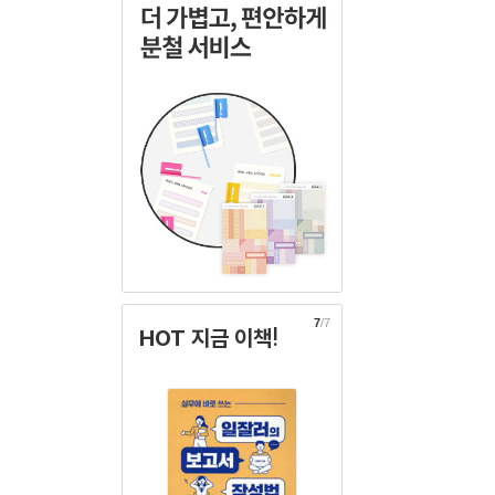
7
/7
HOT 지금 이책!