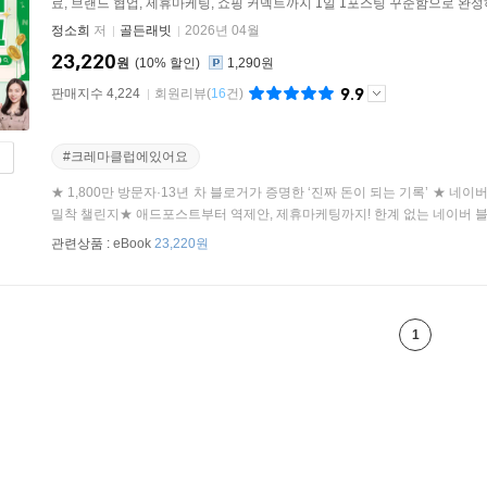
료, 브랜드 협업, 제휴마케팅, 쇼핑 커넥트까지 1일 1포스팅 꾸준함으로 완
정소희
저
골든래빗
2026년 04월
23,220
원
10
%
1,290원
9.9
판매지수 4,224
회원리뷰
(
16
건)
#크레마클럽에있어요
★ 1,800만 방문자·13년 차 블로거가 증명한 ‘진짜 돈이 되는 기록’ ★ 네이
밀착 챌린지★ 애드포스트부터 역제안, 제휴마케팅까지! 한계 없는 네이버 블로
관련상품 :
eBook
23,220원
1