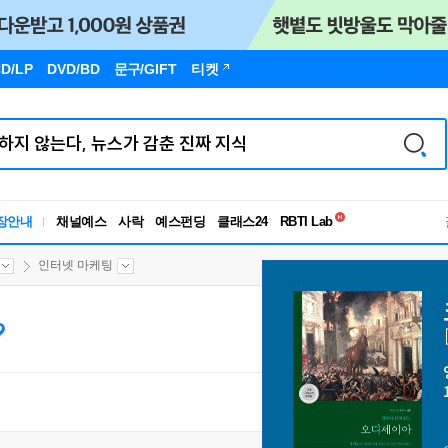
D/LP
DVD/BD
문구
/GIFT
티켓
독서유형검사
장안내
채널예스
사락
예스펀딩
클래스24
RBTI Lab
독서유형검사
인터넷 마케팅
?