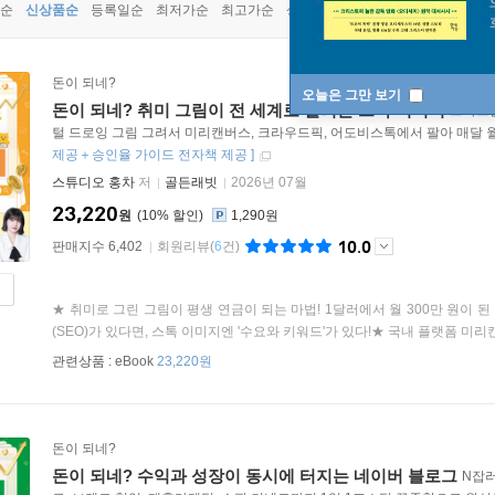
순
신상품순
등록일순
최저가순
최고가순
상품명순
돈이 되네?
오늘은 그만 보기
돈이 되네? 취미 그림이 전 세계로 팔리는 스톡 이미지
스마트
털 드로잉 그림 그려서 미리캔버스, 크라우드픽, 어도비스톡에서 팔아 매달 
제공＋승인율 가이드 전자책 제공
]
스튜디오 홍차
저
골든래빗
2026년 07월
23,220
원
10
%
1,290원
10.0
판매지수 6,402
회원리뷰
(
6
건)
★ 취미로 그린 그림이 평생 연금이 되는 마법! 1달러에서 월 300만 원이
(SEO)가 있다면, 스톡 이미지엔 '수요와 키워드'가 있다!★ 국내 플랫폼 미리캔
관련상품 :
eBook
23,220원
돈이 되네?
돈이 되네? 수익과 성장이 동시에 터지는 네이버 블로그
N잡러