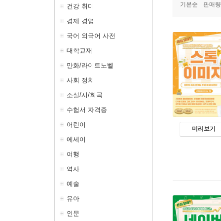
기본순
판매량
건강 취미
경제 경영
국어 외국어 사전
대학교재
만화/라이트노벨
사회 정치
소설/시/희곡
수험서 자격증
어린이
미리보기
에세이
여행
역사
예술
유아
인문