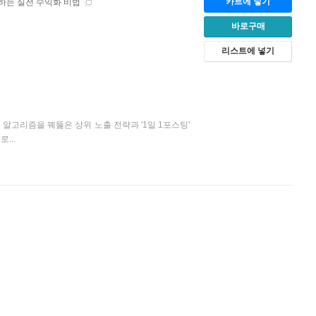
카트에 넣기
성하는 실전 수익화 비법
바로구매
리스트에 넣기
버 알고리즘을 꿰뚫은 상위 노출 전략과 '1일 1포스팅'
...