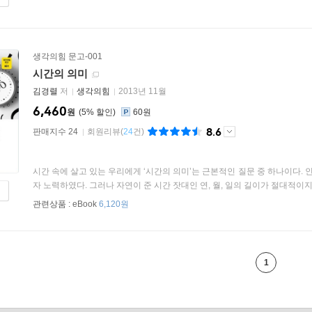
생각의힘 문고-001
시간의 의미
김경렬
저
생각의힘
2013년 11월
6,460
원
5
%
60원
8.6
판매지수 24
회원리뷰
(
24
건)
시간 속에 살고 있는 우리에게 ‘시간의 의미’는 근본적인 질문 중 하나이다
자 노력하였다. 그러나 자연이 준 시간 잣대인 연, 월, 일의 길이가 절대적이지 않
관련상품 :
eBook
6,120원
1