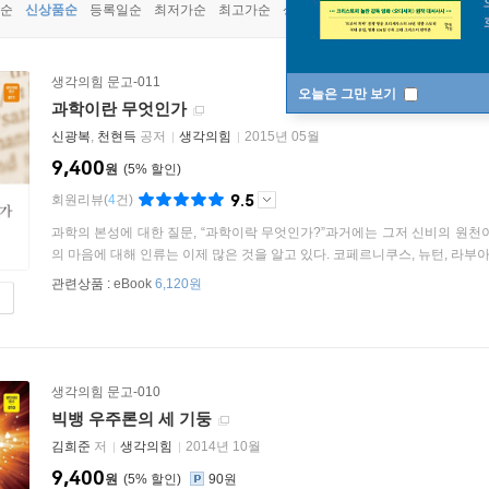
순
신상품순
등록일순
최저가순
최고가순
상품명순
생각의힘 문고-011
오늘은 그만 보기
과학이란 무엇인가
신광복
,
천현득
공저
생각의힘
2015년 05월
9,400
원
5
%
9.5
회원리뷰
(
4
건)
과학의 본성에 대한 질문, “과학이락 무엇인가?”과거에는 그저 신비의 원천이자
의 마음에 대해 인류는 이제 많은 것을 알고 있다. 코페르니쿠스, 뉴턴, 라부아지
관련상품 :
eBook
6,120원
생각의힘 문고-010
빅뱅 우주론의 세 기둥
김희준
저
생각의힘
2014년 10월
9,400
원
5
%
90원