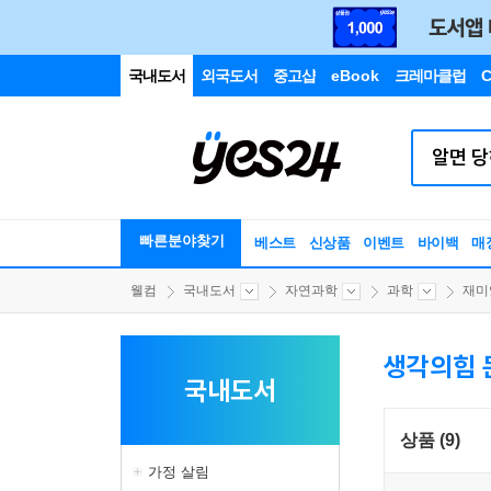
국내도서
외국도서
중고샵
eBook
크레마클럽
C
빠른분야찾기
베스트
신상품
이벤트
바이백
매
웰컴
국내도서
자연과학
과학
재미
생각의힘 
국내도서
상품 (9)
가정 살림