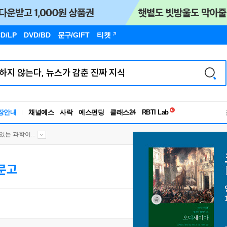
D/LP
DVD/BD
문구
/GIFT
티켓
독서유형검사
장안내
채널예스
사락
예스펀딩
클래스24
RBTI Lab
독서유형검사
있는 과학이...
문고