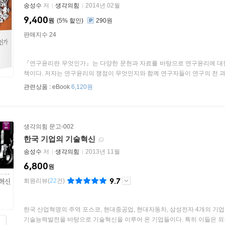
송성수
저
생각의힘
2014년 02월
9,400
원
5
%
290원
판매지수 24
『연구윤리란 무엇인가』는 다양한 문헌과 자료를 바탕으로 연구윤리에 대
책이다. 저자는 연구윤리의 쟁점이 무엇인지와 함께 연구자들이 연구의 전 과정
관련상품 :
eBook
6,120원
생각의힘 문고-002
한국 기업의 기술혁신
송성수
저
생각의힘
2013년 11월
6,800
원
9.7
회원리뷰
(
22
건)
한국 산업혁명의 주역 포스코, 현대중공업, 현대자동차, 삼성전자 4개의 기
기술능력발전을 바탕으로 기술혁신을 이루어 온 기업들이다. 특히 이들은 외국 