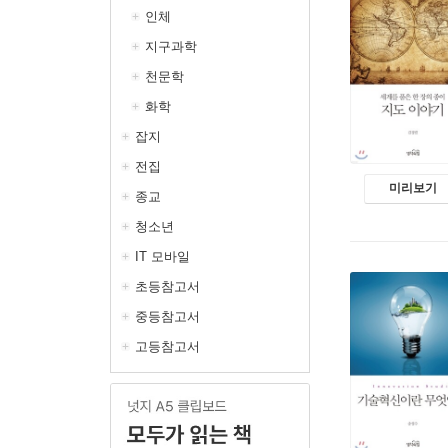
인체
지구과학
천문학
화학
잡지
전집
미리보기
종교
청소년
IT 모바일
초등참고서
중등참고서
고등참고서