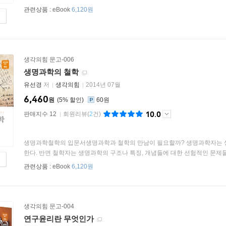
관련상품 :
eBook
6,120원
생각의힘 문고-006
생명과학의 철학
유선경
저
생각의힘
2014년 07월
6,460
원
5
%
60원
10.0
판매지수 12
회원리뷰
(
2
건)
생명과학철학의 입문서생명과학과 철학의 만남이 필요할까? 생명과학자는 생
한다. 반면 철학자는 생명과학의 구조나 특징, 개념들에 대한 선험적인 문제들을
관련상품 :
eBook
6,120원
생각의힘 문고-004
연구윤리란 무엇인가