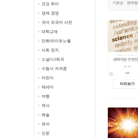
기본순
판매량
건강 취미
경제 경영
국어 외국어 사전
대학교재
만화/라이트노벨
사회 정치
소설/시/희곡
수험서 자격증
어린이
미리보기
에세이
여행
역사
예술
유아
인문