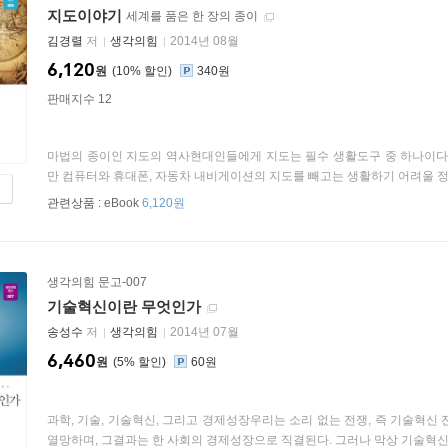
지도이야기
세계를 품은 한 장의 종이
김경렬
저
생각의힘
2014년 08월
6,120
원
10
%
340원
판매지수 12
마법의 종이인 지도의 역사현대인들에게 지도는 필수 생활도구 중 하나이다.
만 컴퓨터와 휴대폰, 자동차 내비게이션의 지도를 빼고는 생활하기 어려울 정도
관련상품 :
eBook
6,120원
생각의힘 문고-007
기술혁신이란 무엇인가
송성수
저
생각의힘
2014년 07월
6,460
원
5
%
60원
과학, 기술, 기술혁신, 그리고 경제성장우리는 소리 없는 전쟁, 즉 기술혁신
열망하며, 그결과는 한 사회의 경제성장으로 직결된다. 그러나 막상 기술혁신을 