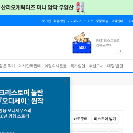
로그인
회원가입
마이페이지
카트
주문/배송
고객센터
Gl
젊은 작가
예사단독판매
이달의사은품
특가할인
추천도서
대량/법인
전체선택
카트에 넣기
바로구매
리스트에 넣기