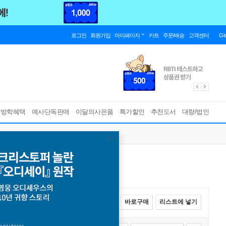
로그인
회원가입
마이페이지
카트
주문/배송
고객센터
Gl
름방학혜택
예사단독판매
이달의사은품
특가할인
추천도서
대량/법인
전체선택
카트에 넣기
바로구매
리스트에 넣기