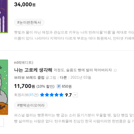
34,000
원
#눈이편한독서
햇빛과 물이 아닌 애정과 관심으로 키우는 나의 반려식물‘이름’을 제대로 아
이름이 있다. 나라마다 지역마다 다르게 부르는 데다 화원에서, 인터넷 카페에서
edit(에디트)
나는 고로케 생각해
걱정도, 슬픔도 빵에 발라 먹어버리자
브라보 브레드 클럽
글그림
다른
2021년 03월
11,700
원
10
%
650원
9.7
회원리뷰
(
45
건)
#빵떡순이모여라
퍼스널 컬러는 빵톤취미는 빵 굽는 소리 듣기기분이 우울할 땐, 일단 빵집 
빵 싫어하는 사람은 없다. 탄수화물에 진심인 한국 사람이라면 한번쯤은 길 가다