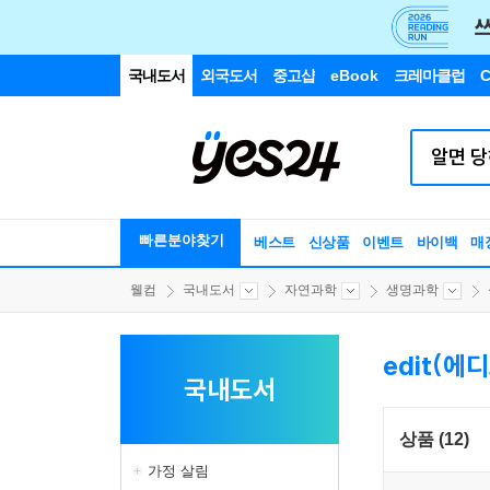
국내도서
외국도서
중고샵
eBook
크레마클럽
C
빠른분야찾기
베스트
신상품
이벤트
바이백
매
웰컴
국내도서
자연과학
생명과학
edit(에
국내도서
상품 (12)
가정 살림