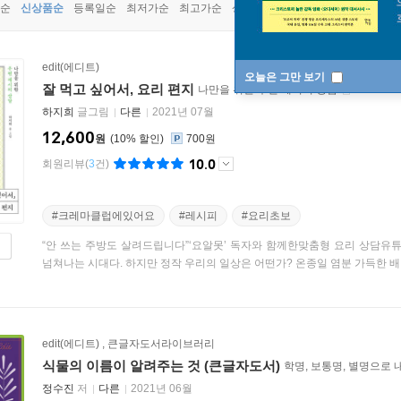
순
신상품순
등록일순
최저가순
최고가순
상품명순
edit(에디트)
오늘은 그만 보기
잘 먹고 싶어서, 요리 편지
나만을 위한 우편 레시피 상담
하지희
글그림
다른
2021년 07월
12,600
원
10
%
700원
10.0
회원리뷰
(
3
건)
#크레마클럽에있어요
#레시피
#요리초보
“안 쓰는 주방도 살려드립니다”‘요알못’ 독자와 함께한맞춤형 요리 상담유튜
넘쳐나는 시대다. 하지만 정작 우리의 일상은 어떤가? 온종일 염분 가득한 배달 
edit(에디트)
,
큰글자도서라이브러리
식물의 이름이 알려주는 것 (큰글자도서)
학명, 보통명, 별명으로 
정수진
저
다른
2021년 06월