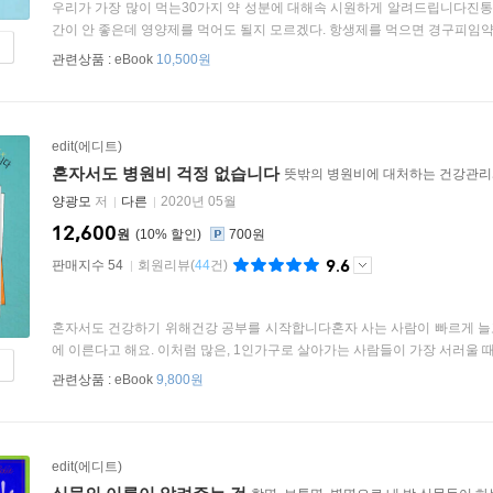
우리가 가장 많이 먹는30가지 약 성분에 대해속 시원하게 알려드립니다진통제
간이 안 좋은데 영양제를 먹어도 될지 모르겠다. 항생제를 먹으면 경구피임약 효
관련상품 :
eBook
10,500원
edit(에디트)
혼자서도 병원비 걱정 없습니다
뜻밖의 병원비에 대처하는 건강관리
양광모
저
다른
2020년 05월
12,600
원
10
%
700원
9.6
판매지수 54
회원리뷰
(
44
건)
혼자서도 건강하기 위해건강 공부를 시작합니다혼자 사는 사람이 빠르게 늘고 
에 이른다고 해요. 이처럼 많은, 1인가구로 살아가는 사람들이 가장 서러울 때는
관련상품 :
eBook
9,800원
edit(에디트)