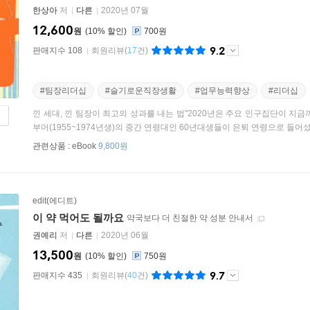
한상아
저
다른
2020년 07월
12,600
원
10
%
700원
9.2
판매지수 108
회원리뷰
(
17
건)
#팀장리더십
#슬기로운직장생활
#업무능력향상
#리더십
낀 세대, 낀 팀장이 최고의 성과를 내는 법"2020년은 주요 인구집단이 지
부머(1955~1974년생)의 중간 연령대인 60년대생들이 은퇴 연령으로 들어섰고
관련상품 :
eBook
9,800원
edit(에디트)
이 약 먹어도 될까요
약국보다 더 친절한 약 성분 안내서
권예리
저
다른
2020년 06월
13,500
원
10
%
750원
9.7
판매지수 435
회원리뷰
(
40
건)