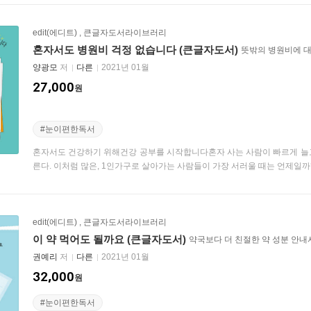
edit(에디트)
,
큰글자도서라이브러리
혼자서도 병원비 걱정 없습니다 (큰글자도서)
뜻밖의 병원비에 
양광모
저
다른
2021년 01월
27,000
원
#눈이편한독서
혼자서도 건강하기 위해건강 공부를 시작합니다혼자 사는 사람이 빠르게 늘고 
른다. 이처럼 많은, 1인가구로 살아가는 사람들이 가장 서러울 때는 언제일까? 대
edit(에디트)
,
큰글자도서라이브러리
이 약 먹어도 될까요 (큰글자도서)
약국보다 더 친절한 약 성분 안내
권예리
저
다른
2021년 01월
32,000
원
#눈이편한독서