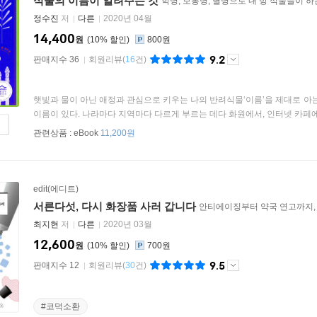
식물의 이름이 알려주는 것
학명, 보통명, 별명으로 내 방 식물들이 하
정수진
저
다른
2020년 04월
14,400
원
10
%
800원
9.2
판매지수 36
회원리뷰
(
16
건)
햇빛과 물이 아닌 애정과 관심으로 키우는 나의 반려식물‘이름’을 제대로 아
이름이 있다. 나라마다 지역마다 다르게 부르는 데다 화원에서, 인터넷 카페에서
관련상품 :
eBook
11,200원
edit(에디트)
서른다섯, 다시 화장품 사러 갑니다
안티에이징부터 약국 연고까지, 
최지현
저
다른
2020년 03월
12,600
원
10
%
700원
9.5
판매지수 12
회원리뷰
(
30
건)
#코덕소환