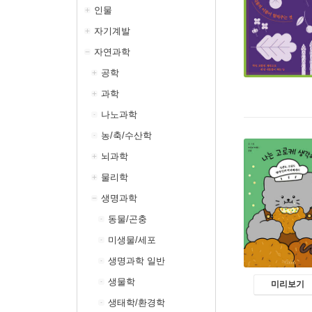
인물
자기계발
자연과학
공학
과학
나노과학
농/축/수산학
뇌과학
물리학
생명과학
동물/곤충
미생물/세포
생명과학 일반
생물학
미리보기
생태학/환경학