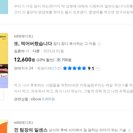
우리가 가장 많이 먹는30가지 약 성분에 대해속 시원하게 알려드립니다진통제
간이 안 좋은데 영양제를 먹어도 될지 모르겠다. 항생제를 먹으면 경구피임약 효
edit(에디트)
또, 먹어버렸습니다
참다 참다 폭식하는 그 마음
김윤아
저
다른
2021년 01월
12,600
원
10
%
700원
9.1
판매지수 24
회원리뷰
(
15
건)
먹고 나서 후회하는 사람들을 위한비대면 카운슬링우리는 매일 무언가를 먹는
아서 먹고, 외로워서 먹고, 화가 나서 먹는다. 그렇게 잔뜩 먹고 나면 죄책감을 
관련상품 :
eBook
9,800원
edit(에디트)
낀 팀장의 일센스
상사와 후배 사이에서 일 잘하는 리더가 되는 기술