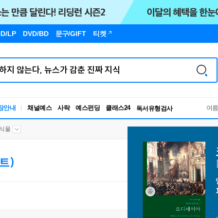
D/LP
DVD/BD
문구
/GIFT
티켓
독서유형검사
RBTI Lab
장안내
채널예스
사락
예스펀딩
클래스24
독서유형검사
여
식물
디트)