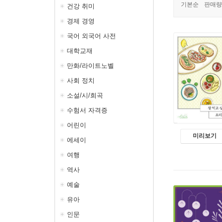
기본순
판매량
건강 취미
경제 경영
국어 외국어 사전
대학교재
만화/라이트노벨
사회 정치
소설/시/희곡
수험서 자격증
어린이
미리보기
에세이
여행
역사
예술
유아
인문