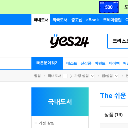
국내도서
외국도서
중고샵
eBook
크레마클럽
C
빠른분야찾기
베스트
신상품
이벤트
바이백
매
웰컴
국내도서
가정 살림
집/살림
The 쉬운
국내도서
상품 (19)
가정 살림