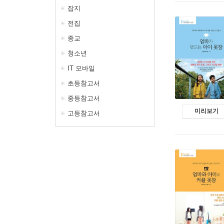
잡지
전집
종교
청소년
IT 모바일
초등참고서
중등참고서
미리보기
고등참고서