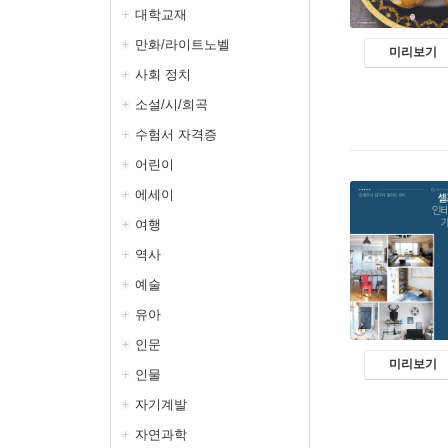
대학교재
만화/라이트노벨
미리보기
사회 정치
소설/시/희곡
수험서 자격증
어린이
에세이
여행
역사
예술
유아
인문
미리보기
인물
자기계발
자연과학