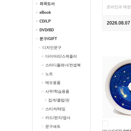
외국도서
온라인과 매장
eBook
CD/LP
2026.08.0
DVD/BD
문구/GIFT
디자인문구
다이어리/스케줄러
스터디플래너/컨셉북
노트
메모용품
사무/학습용품
집게/클립/핀
스티커/테잎
카드/편지/엽서
문구세트