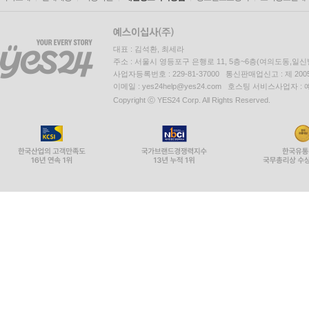
대표 : 김석환, 최세라
주소 : 서울시 영등포구 은행로 11, 5층~6층(여의도동,일신
사업자등록번호 : 229-81-37000 통신판매업신고 : 제 200
이메일 : yes24help@yes24.com 호스팅 서비스사업자 :
Copyright ⓒ YES24 Corp. All Rights Reserved.