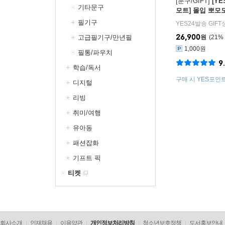
[문구/GIFT]
[Y
기타문구
모트] 몰입 뽀모
말해봐
필기구
YES24발송 GIF
26,900
고급필기구/만년필
원
21
%
1,000원
필통/파우치
9
학습/독서
구매 시 YES포인트 
디지털
리빙
취미/여행
유아동
패션잡화
기프트 픽
티켓
회사소개
인재채용
이용약관
개인정보처리방침
청소년보호정책
도서홍보안내