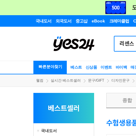
국내도서
외국도서
중고샵
eBook
크레마클럽
C
빠른분야찾기
베스트
신상품
이벤트
바이백
매
웰컴
실시간 베스트셀러
문구/GIFT
디자인문구
종합
베스트셀러
수험생용
국내도서