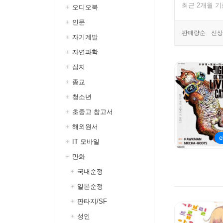
최근 2개월 
오디오북
인문
판매량순
신상
자기계발
자연과학
잡지
종교
청소년
초중고 참고서
해외원서
IT 모바일
만화
국내순정
일본순정
판타지/SF
성인