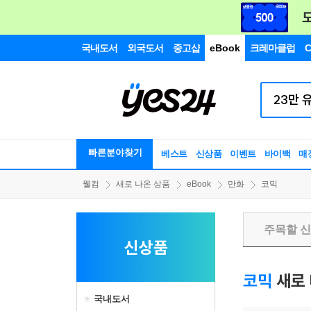
국내도서
외국도서
중고샵
eBook
크레마클럽
C
빠른분야찾기
베스트
신상품
이벤트
바이백
매
웰컴
새로 나온 상품
eBook
만화
코믹
주목할 
신상품
코믹
새로 
국내도서