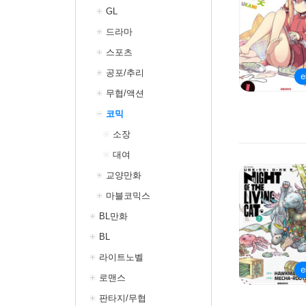
GL
드라마
스포츠
공포/추리
무협/액션
코믹
소장
대여
교양만화
마블코믹스
BL만화
BL
라이트노벨
로맨스
판타지/무협