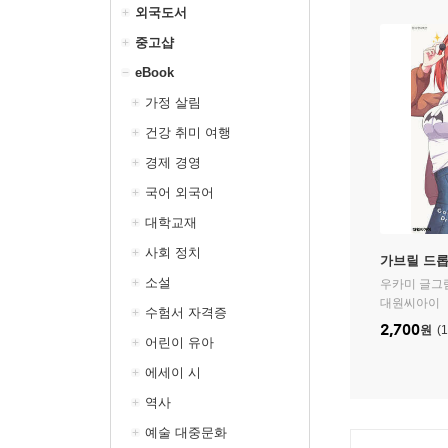
외국도서
중고샵
eBook
가정 살림
건강 취미 여행
경제 경영
국어 외국어
대학교재
사회 정치
가브릴 드롭
소설
우카미
글그
대원씨아이
수험서 자격증
2,700
원
1
어린이 유아
에세이 시
역사
예술 대중문화