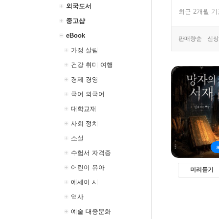
외국도서
최근 2개월 
중고샵
eBook
판매량순
신상
가정 살림
건강 취미 여행
경제 경영
국어 외국어
대학교재
사회 정치
소설
수험서 자격증
어린이 유아
미리듣기
에세이 시
역사
예술 대중문화