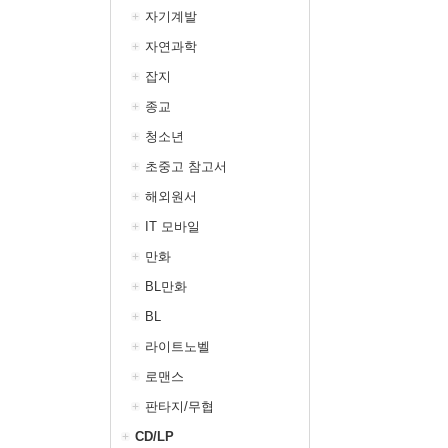
자기계발
자연과학
잡지
종교
청소년
초중고 참고서
해외원서
IT 모바일
만화
BL만화
BL
라이트노벨
로맨스
판타지/무협
CD/LP