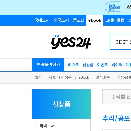
국내도서
외국도서
중고샵
eBook
크레마클럽
C
빠른분야찾기
베스트
신상품
이벤트
바이백
매
웰컴
새로 나온 상품
eBook
오디오북
추리/공
주목할 
신상품
추리/공포
국내도서