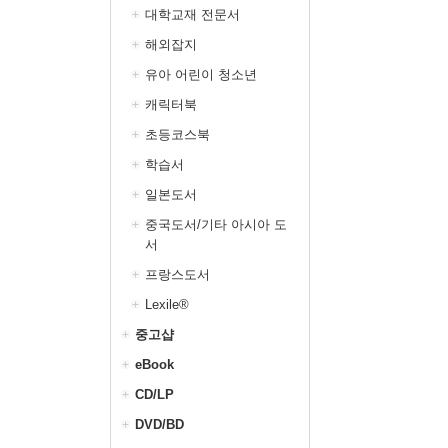
대학교재 전문서
해외잡지
유아 어린이 청소년
캐릭터북
초등코스북
학습서
일본도서
중국도서/기타 아시아 도
서
프랑스도서
Lexile®
중고샵
eBook
CD/LP
DVD/BD