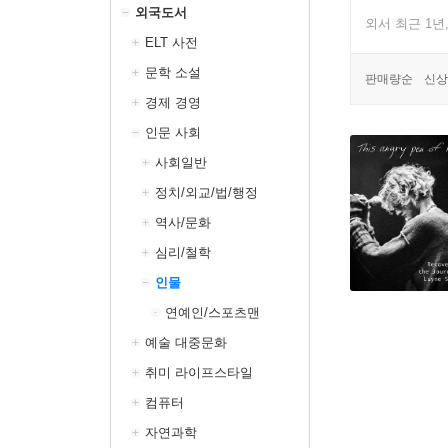
외국도서
외서 최근 1년
ELT 사전
문학 소설
판매량순
신상
경제 경영
인문 사회
사회일반
정치/외교/법/행정
역사/문화
심리/철학
인물
연예인/스포츠맨
예술 대중문화
취미 라이프스타일
컴퓨터
자연과학