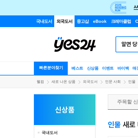
국내도서
외국도서
중고샵
eBook
크레마클럽
C
빠른분야찾기
베스트
신상품
이벤트
바이백
매
웰컴
새로 나온 상품
외국도서
인문 사회
인물
주목할 
신상품
인물
새로 
국내도서