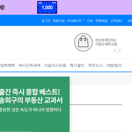
로그인
회원가입
마이페이지
카트
주문/배송
고객센터
Gl
름방학혜택
예사단독판매
이달의사은품
특가할인
추천도서
대량/법인