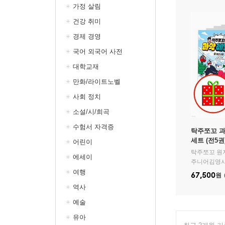
가정 살림
건강 취미
경제 경영
국어 외국어 사전
대학교재
만화/라이트노벨
사회 정치
소설/시/희곡
수험서 자격증
탁주쪼꼬 과학
세트 (전5권
어린이
탁주쪼꼬 원저
에세이
주니어김영사
여행
67,500
원
역사
예술
유아