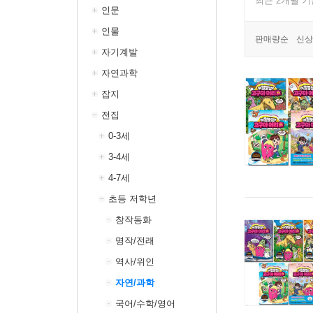
최근 2개월 
인문
인물
판매량순
신상
자기계발
자연과학
잡지
전집
0-3세
3-4세
4-7세
초등 저학년
창작동화
명작/전래
역사/위인
자연/과학
국어/수학/영어