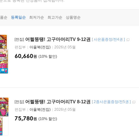
기준으로 등록된 신상품이 집계됩니다.
품순
등록일순
최저가순
최고가순
상품명순
어쩔뚱땡! 고구마머리TV 9-12권
[전집]
[
사은품증정/전4권
]
편집부
아울북(전집)
2026년 05월
60,660
원
10
%
어쩔뚱땡! 고구마머리TV 8-12권
[전집]
[
2종사은품증정/전5권
]
편집부
아울북(전집)
2026년 05월
75,780
원
10
%