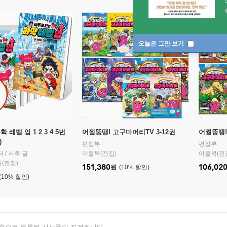
오늘은 그만 보기
 레벨 업 1 2 3 4 5번
어쩔뚱땡! 고구마머리TV 3-12권
어쩔뚱땡!
)
편집부
편집부
 / 서후 글
아울북(전집)
아울북(전
(전집)
151,380
106,02
원
10
%
10
%