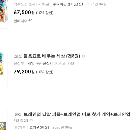
탁주쪼꼬 원저 / 서후 글
주니어김영사(전집)
2026년 04월
67,500
원
10
%
판매지수 60
물음표로 배우는 세상 (전8권)
[전집]
편집부
개암나무(전집)
2020년 05월
79,200
원
10
%
브레인업 낱말 퍼즐+브레인업 미로 찾기 게임+브레인업 숨
[전집]
+펜 증정]
HR기획
효리원(전집)
2025년 06월