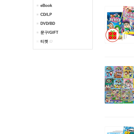
eBook
CD/LP
DVD/BD
문구/GIFT
티켓