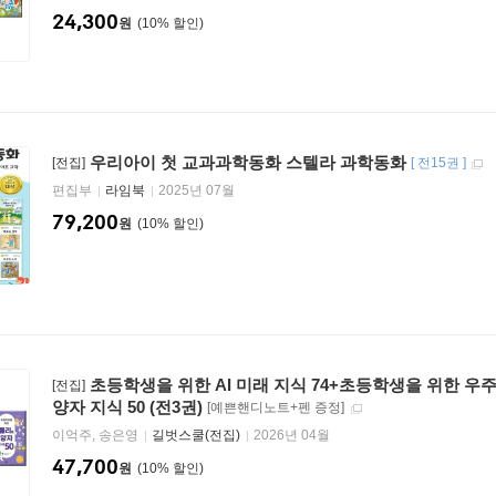
24,300
원
10
%
우리아이 첫 교과과학동화 스텔라 과학동화
[전집]
[
전15권
]
편집부
라임북
2025년 07월
79,200
원
10
%
초등학생을 위한 AI 미래 지식 74+초등학생을 위한 우
[전집]
양자 지식 50 (전3권)
[예쁜핸디노트+펜 증정]
이억주, 송은영
길벗스쿨(전집)
2026년 04월
47,700
원
10
%