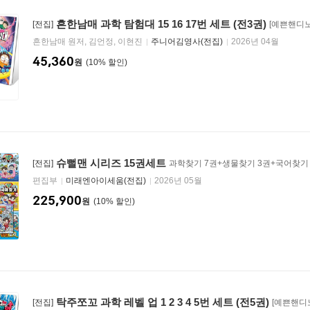
흔한남매 과학 탐험대 15 16 17번 세트 (전3권)
[전집]
[예쁜핸디노
흔한남매 원저, 김언정, 이현진
주니어김영사(전집)
2026년 04월
45,360
원
10
%
슈뻘맨 시리즈 15권세트
[전집]
과학찾기 7권+생물찾기 3권+국어찾기 
편집부
미래엔아이세움(전집)
2026년 05월
225,900
원
10
%
탁주쪼꼬 과학 레벨 업 1 2 3 4 5번 세트 (전5권)
[전집]
[예쁜핸디