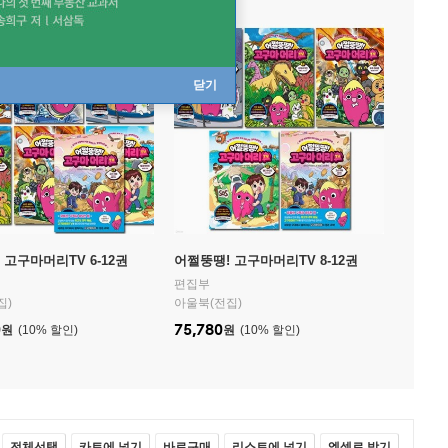
닫기
 고구마머리TV 6-12권
어쩔뚱땡! 고구마머리TV 8-12권
편집부
집)
아울북(전집)
0
75,780
원
10
%
원
10
%
전체선택
카트에 넣기
바로구매
리스트에 넣기
엑셀로 받기