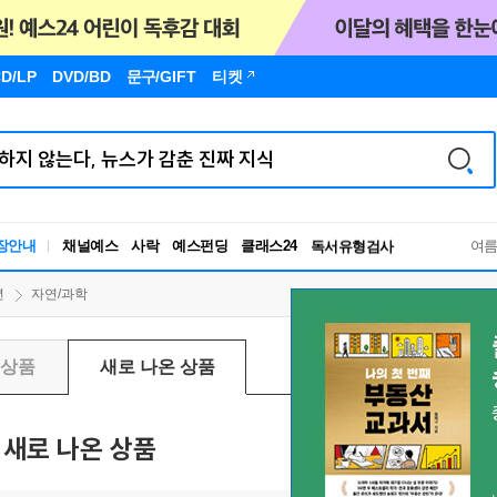
D/LP
DVD/BD
문구
/GIFT
티켓
장안내
채널예스
사락
예스펀딩
클래스24
독서유형검사
여
RBTI Lab
독서유형검사
년
자연/과학
신상품
새로 나온 상품
새로 나온 상품