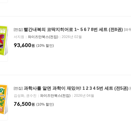
빨간내복의 코딱지히어로 1~ 5 6 7 8번 세트 (전8권)
[전집]
[파
서지원
와이즈만북스(전집)
2026년 02월
93,600
원
10
%
과학사를 알면 과학이 재밌어! 1 2 3 4 5번 세트 (전5권)
[전집]
김성화, 권수진
와이즈만북스(전집)
2026년 04월
76,500
원
10
%