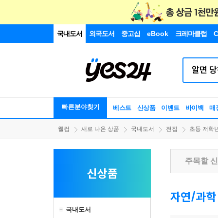
국내도서
외국도서
중고샵
eBook
크레마클럽
C
빠른분야찾기
베스트
신상품
이벤트
바이백
매
웰컴
새로 나온 상품
국내도서
전집
초등 저학
주목할 
신상품
자연/과학
국내도서