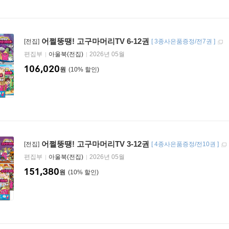
어쩔뚱땡! 고구마머리TV 6-12권
[전집]
[
3종사은품증정/전7권
]
편집부
아울북(전집)
2026년 05월
106,020
원
10
%
어쩔뚱땡! 고구마머리TV 3-12권
[전집]
[
4종사은품증정/전10권
]
편집부
아울북(전집)
2026년 05월
151,380
원
10
%