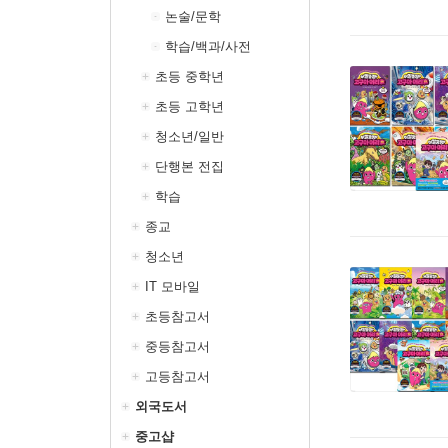
논술/문학
학습/백과/사전
초등 중학년
초등 고학년
청소년/일반
단행본 전집
학습
종교
청소년
IT 모바일
초등참고서
중등참고서
고등참고서
외국도서
중고샵