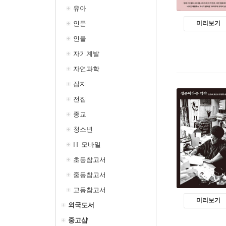
유아
인문
미리보기
인물
자기계발
자연과학
잡지
전집
종교
청소년
IT 모바일
초등참고서
중등참고서
고등참고서
미리보기
외국도서
중고샵