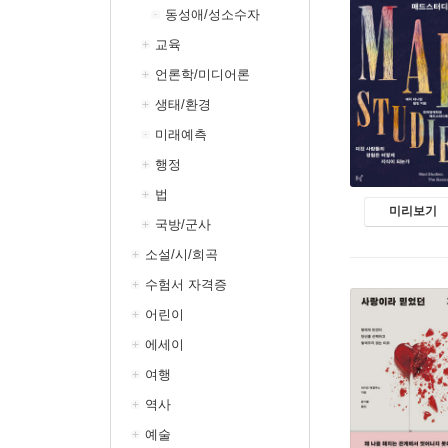
동성애/성소수자
교육
언론학/미디어론
생태/환경
미래예측
행정
법
미리보기
국방/군사
소설/시/희곡
수험서 자격증
어린이
에세이
여행
역사
예술