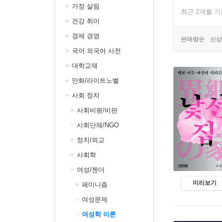
가정 살림
최근 2개월 
건강 취미
경제 경영
판매량순
신상
국어 외국어 사전
대학교재
만화/라이트노벨
사회 정치
사회비평/비판
사회단체/NGO
정치/외교
사회학
여성/젠더
미리보기
페미니즘
여성문제
여성학 이론