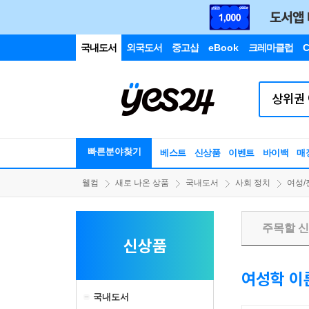
국내도서
외국도서
중고샵
eBook
크레마클럽
C
빠른분야찾기
베스트
신상품
이벤트
바이백
매
웰컴
새로 나온 상품
국내도서
사회 정치
여성/
주목할 
신상품
여성학 이
국내도서