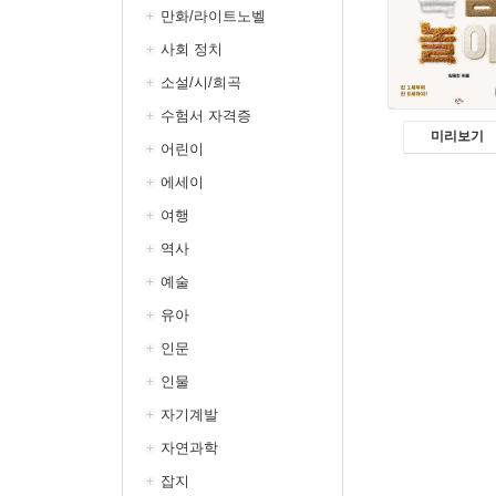
만화/라이트노벨
사회 정치
소설/시/희곡
수험서 자격증
미리보기
어린이
에세이
여행
역사
예술
유아
인문
인물
자기계발
자연과학
잡지