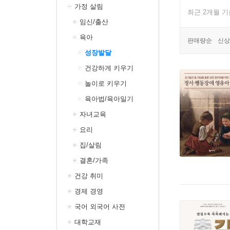
가정 살림
최근 2개월 
임신/출산
육아
판매량순
신상
성장발달
건강하게 키우기
놀이로 키우기
육아법/육아일기
자녀교육
요리
집/살림
결혼/가족
건강 취미
경제 경영
국어 외국어 사전
대학교재