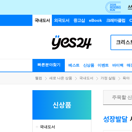
국내도서
외국도서
중고샵
eBook
크레마클럽
C
빠른분야찾기
베스트
신상품
이벤트
바이백
매
웰컴
새로 나온 상품
국내도서
가정 살림
육아
주목할 
신상품
성장발달
국내도서