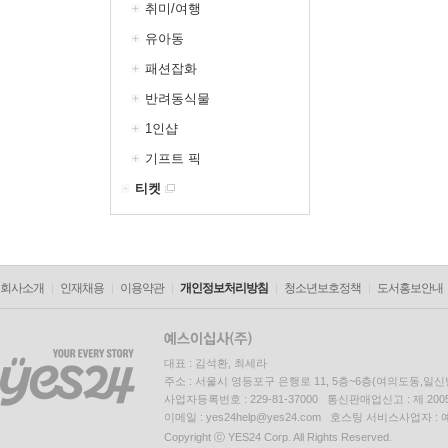
취미/여행
유아동
패션잡화
반려동식물
1인샵
기프트 픽
티켓
회사소개
인재채용
이용약관
개인정보처리방침
청소년보호정책
도서홍보안내
대표 : 김석환, 최세라
주소 : 서울시 영등포구 은행로 11, 5층~6층(여의도동,일신
사업자등록번호 : 229-81-37000 통신판매업신고 : 제 200
이메일 : yes24help@yes24.com 호스팅 서비스사업자 :
Copyright ⓒ YES24 Corp. All Rights Reserved.