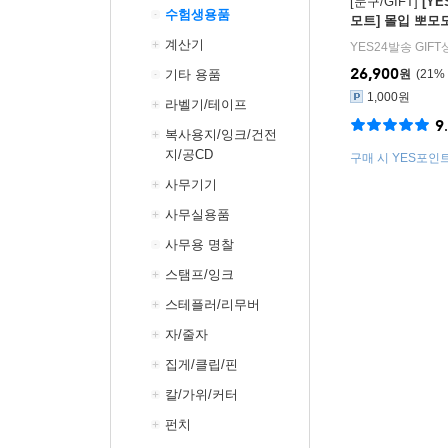
[문구/GIFT]
[Y
수험생용품
모트] 몰입 뽀모
말해봐
계산기
YES24발송 GIF
26,900
기타 용품
원
21
%
1,000원
라벨기/테이프
9
복사용지/잉크/건전
지/공CD
구매 시 YES포인트 
사무기기
사무실용품
사무용 명찰
스탬프/잉크
스테플러/리무버
자/줄자
집게/클립/핀
칼/가위/커터
펀치