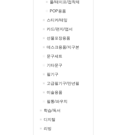
풀/테이프/접착제
POP용품
스티커/테잎
카드/편지/엽서
선물포장용품
데스크용품/지구본
문구세트
기타문구
필기구
고급필기구/만년필
미술용품
필통/파우치
학습/독서
디지털
리빙