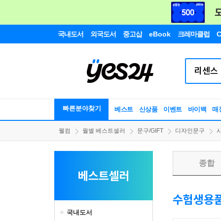
국내도서
외국도서
중고샵
eBook
크레마클럽
C
빠른분야찾기
베스트
신상품
이벤트
바이백
매
웰컴
월별 베스트셀러
문구/GIFT
디자인문구
종합
베스트셀러
수험생용
국내도서