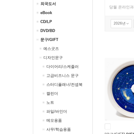
외국도서
당월 온라인과
eBook
CD/LP
2026년
DVD/BD
문구/GIFT
예스굿즈
디자인문구
다이어리/스케줄러
고급비즈니스 문구
스터디플래너/컨셉북
캘린더
노트
파일/바인더
메모용품
사무/학습용품