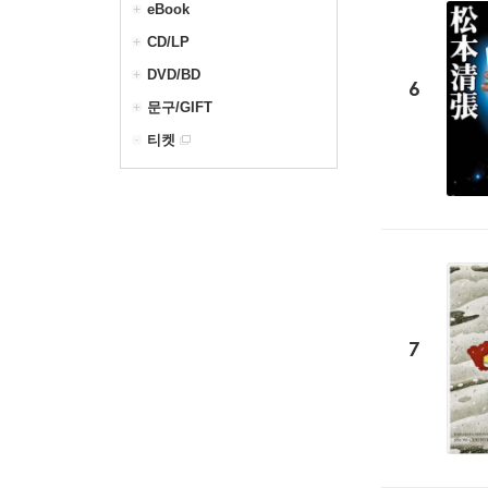
eBook
CD/LP
DVD/BD
6
문구/GIFT
티켓
7