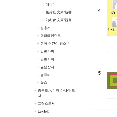
에세이
4
集英社 文庫/新書
幻冬舍 文庫/新書
실용서
엔터테인먼트
유아 어린이 청소년
일반과학
일반사회
일본잡지
5
컴퓨터
학습
중국도서/기타 아시아 도
서
프랑스도서
Lexile®