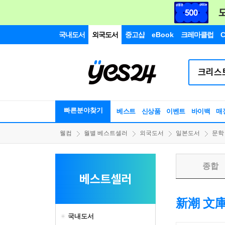
국내도서
외국도서
중고샵
eBook
크레마클럽
C
빠른분야찾기
베스트
신상품
이벤트
바이백
매
웰컴
월별 베스트셀러
외국도서
일본도서
문학
종합
베스트셀러
新潮 文
국내도서