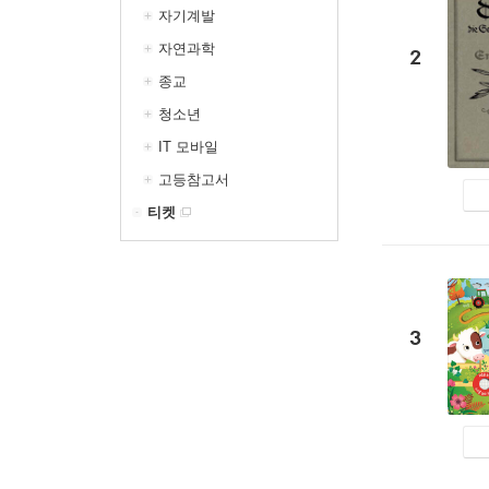
자기계발
자연과학
2
종교
청소년
IT 모바일
고등참고서
티켓
3