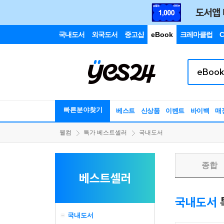
국내도서
외국도서
중고샵
eBook
크레마클럽
C
빠른분야찾기
베스트
신상품
이벤트
바이백
매
웰컴
특가 베스트셀러
국내도서
종합
베스트셀러
국내도서
국내도서