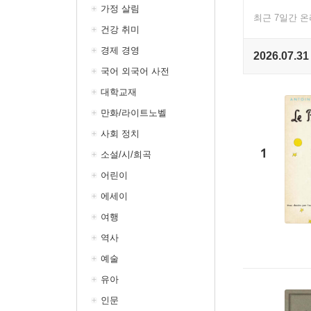
가정 살림
최근 7일간 
건강 취미
경제 경영
2026.07.31
국어 외국어 사전
대학교재
만화/라이트노벨
사회 정치
1
소설/시/희곡
어린이
에세이
여행
역사
예술
유아
인문