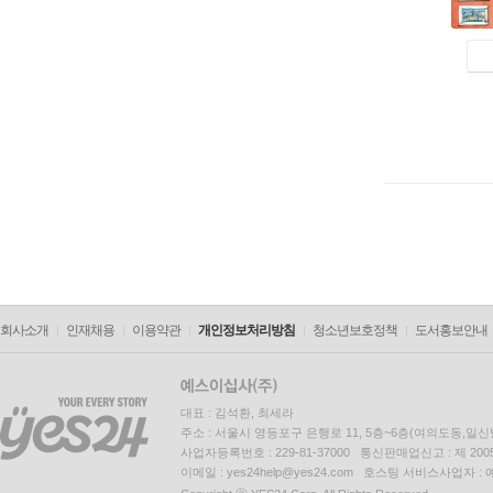
회사소개
인재채용
이용약관
개인정보처리방침
청소년보호정책
도서홍보안내
대표 : 김석환, 최세라
주소 : 서울시 영등포구 은행로 11, 5층~6층(여의도동,일신
사업자등록번호 : 229-81-37000 통신판매업신고 : 제 200
이메일 : yes24help@yes24.com 호스팅 서비스사업자 :