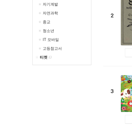
자기계발
자연과학
2
종교
청소년
IT 모바일
고등참고서
티켓
3