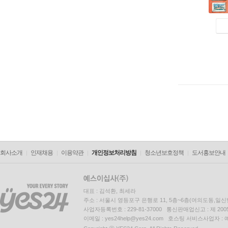
회사소개
인재채용
이용약관
개인정보처리방침
청소년보호정책
도서홍보안내
대표 : 김석환, 최세라
주소 : 서울시 영등포구 은행로 11, 5층~6층(여의도동,일신
사업자등록번호 : 229-81-37000 통신판매업신고 : 제 200
이메일 : yes24help@yes24.com 호스팅 서비스사업자 :