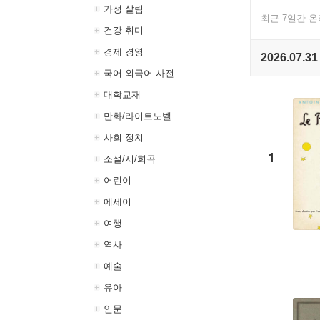
가정 살림
최근 7일간 
건강 취미
경제 경영
2026.07.31
국어 외국어 사전
대학교재
만화/라이트노벨
사회 정치
1
소설/시/희곡
어린이
에세이
여행
역사
예술
유아
인문