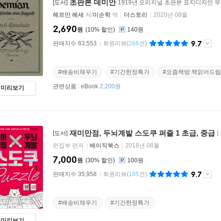
초판본 데미안
[도서]
1919년 오리지널 초판본 표지디자인 
헤르만 헤세
저/
이순학
역
더스토리
2020년 08월
2,690
원
10
%
140원
9.7
판매지수 83,553
회원리뷰
(
266
건)
#배송비채우기
#기간한정특가
#요즘책방:책읽어드
관련상품 :
eBook
2,200원
미리보기
재미만점, 두뇌계발 스도쿠 퍼즐 1 초급, 중급
[도서]
[
편집부 편저
베이직북스
2018년 08월
7,000
원
30
%
100원
9.7
판매지수 35,958
회원리뷰
(
185
건)
#배송비채우기
#기간한정특가
미리보기