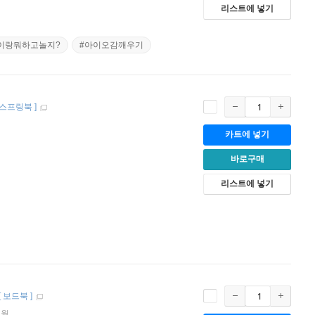
리스트에 넣기
이랑뭐하고놀지?
#아이오감깨우기
스프링북
]
카트에 넣기
바로구매
리스트에 넣기
[
보드북
]
1월