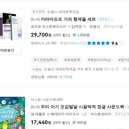
정가인하
민음사 세계문학전집
카라마조프 가의 형제들 세트
[도서]
[
전3권
]
표도르 도스토예프스키
저/
김연경
역
민음사
2012년 11월
29,700
원
10
%
1,650원
9.6
판매지수 24,780
회원리뷰
(
344
건)
미리보기
#기간한정특가
#세계문학
#책은다다익선
#정가
민음사 세계문학전집 커피 원두 드립백
(25.12.15 ~ 29.
이벤트
관련상품 :
eBook
18,200원
어스본 사운드북-002
우리 아기 오감발달 시끌벅적 정글 사운드북
[도서]
[
샘 태플린
글/
페데리카 아이오사
그림
어스본코리아
2017년 
17,440
원
20
%
650원