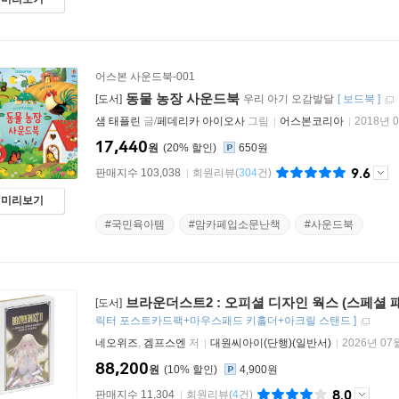
어스본 사운드북-001
동물 농장 사운드북
[도서]
우리 아기 오감발달
[
보드북
]
샘 태플린
글/
페데리카 아이오사
그림
어스본코리아
2018년 
17,440
원
20
%
650원
9.6
판매지수 103,038
회원리뷰
(
304
건)
미리보기
#국민육아템
#맘카페입소문난책
#사운드북
브라운더스트2 : 오피셜 디자인 웍스 (스페셜 
[도서]
릭터 포스트카드팩+마우스패드 키홀더+아크릴 스탠드
]
네오위즈
,
겜프스엔
저
대원씨아이(단행)(일반서)
2026년 07
88,200
원
10
%
4,900원
8.0
판매지수 11,304
회원리뷰
(
4
건)