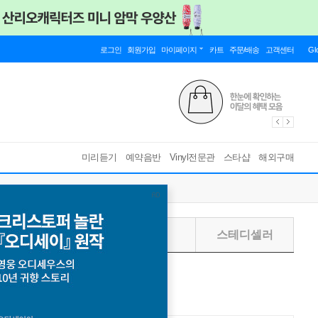
로그인
회원가입
마이페이지
카트
주문/배송
고객센터
Gl
미리듣기
예약음반
Vinyl전문관
스타샵
해외구매
주별
월별
스테디셀러