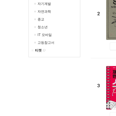
자기계발
자연과학
2
종교
청소년
IT 모바일
고등참고서
티켓
3