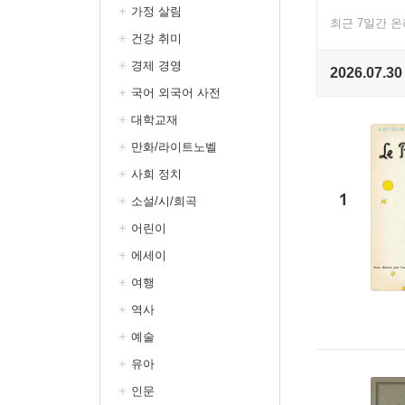
가정 살림
최근 7일간 
건강 취미
경제 경영
2026.07.30
국어 외국어 사전
대학교재
만화/라이트노벨
사회 정치
1
소설/시/희곡
어린이
에세이
여행
역사
예술
유아
인문