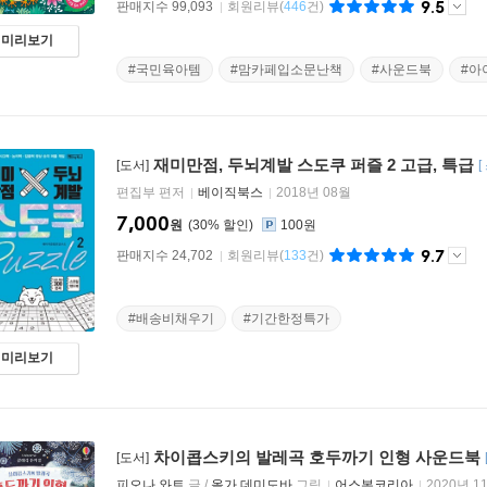
9.5
판매지수 99,093
회원리뷰
(
446
건)
미리보기
#국민육아템
#맘카페입소문난책
#사운드북
#아
재미만점, 두뇌계발 스도쿠 퍼즐 2 고급, 특급
[도서]
[
편집부 편저
베이직북스
2018년 08월
7,000
원
30
%
100원
9.7
판매지수 24,702
회원리뷰
(
133
건)
#배송비채우기
#기간한정특가
미리보기
차이콥스키의 발레곡 호두까기 인형 사운드북
[도서]
피오나 와트
글 /
올가 데미도바
그림
어스본코리아
2020년 1