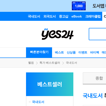
국내도서
외국도서
중고샵
eBook
크레마클럽
C
빠른분야찾기
베스트
신상품
이벤트
바이백
매
웰컴
특가 베스트셀러
국내도서
종합
베스트셀러
국내도서
국내도서