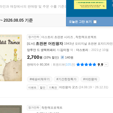
온라인과 매장에서의 판매량 및 주문 수를 기준으로 매일 1회 집계됩니다.
 ~ 2026.08.05 기준
오늘은 그만 보기
정가인하
더스토리 초판본 시리즈
,
착한책프로젝트
초판본 어린왕자
[도서]
1943년 오리지널 초판본 표지디자인
앙투안 드 생텍쥐페리
저/
김미정
역
더스토리
2021년 10월
2,700
원
10
%
140원
9.9
판매지수 80,304
회원리뷰
(
105
건)
#배송비채우기
#기간한정특가
#어린왕자
어린왕자 굿즈
(24.08.19 ~ 26.12.31)
이벤트
할인
기획전
정가인하
착한책프로젝트