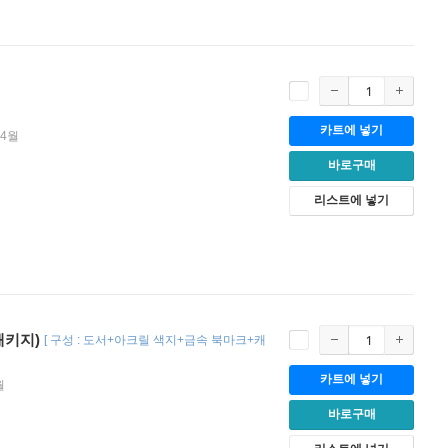
카트에 넣기
04월
바로구매
리스트에 넣기
패키지)
[
구성 : 도서+아크릴 색지+금속 북마크+캐
카트에 넣기
월
바로구매