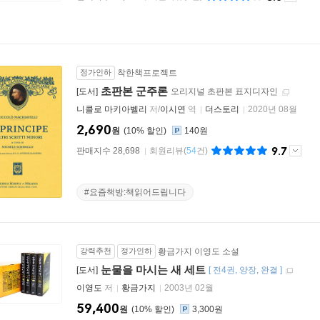
정가인하
착한책프로젝트
초판본 군주론
[도서]
오리지널 초판본 표지디자인
니콜로 마키아벨리
저/
이시연
역
더스토리
2020년 08월
2,690
원
10
%
140원
9.7
판매지수 28,698
회원리뷰
(
54
건)
#요즘책방:책읽어드립니다
강력추천
정가인하
황금가지 이영도 소설
눈물을 마시는 새 세트
[도서]
[
전4권
양장
완결
]
이영도
저
황금가지
2003년 02월
59,400
원
10
%
3,300원