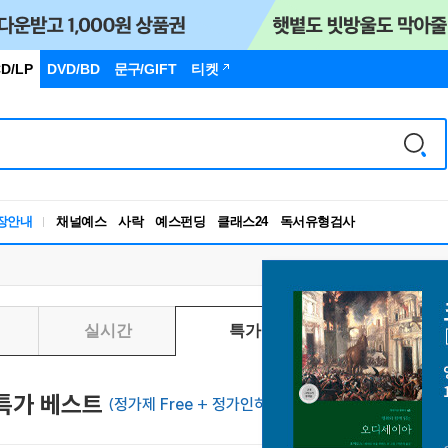
D/LP
DVD/BD
문구
/GIFT
티켓
장안내
채널예스
사락
예스펀딩
클래스24
독서유형검사
RBTI Lab
독서유형검사
실시간
특가
일별
특가 베스트
(정가제 Free + 정가인하)