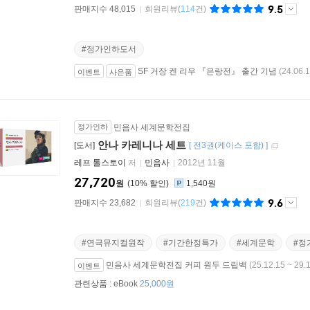
9.5
판매지수 48,015
회원리뷰
(
114
건)
#정가인하도서
SF 거장 켄 리우 『은랑전』 출간 기념
(24.06.1
이벤트
사은품
정가인하
민음사 세계문학전집
안나 카레니나 세트
[도서]
[
전3권(케이스 포함)
]
레프 톨스토이
저
민음사
2012년 11월
27,720
원
10
%
1,540원
9.6
판매지수 23,682
회원리뷰
(
219
건)
#연극뮤지컬원작
#기간한정특가
#세계문학
#정
민음사 세계문학전집 커피 원두 드립백
(25.12.15 ~ 29.
이벤트
관련상품 :
eBook
25,000원