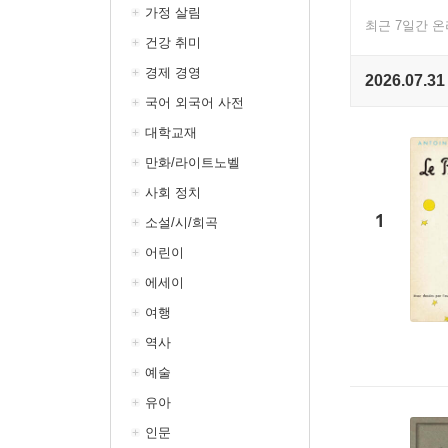
가정 살림
최근 7일간 
건강 취미
경제 경영
2026.07.31
국어 외국어 사전
대학교재
만화/라이트노벨
사회 정치
1
소설/시/희곡
어린이
에세이
여행
역사
예술
유아
인문