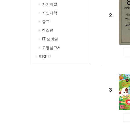
자기계발
자연과학
2
종교
청소년
IT 모바일
고등참고서
티켓
3