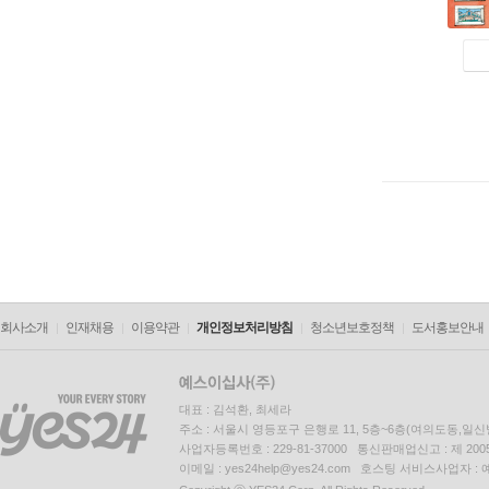
회사소개
인재채용
이용약관
개인정보처리방침
청소년보호정책
도서홍보안내
대표 : 김석환, 최세라
주소 : 서울시 영등포구 은행로 11, 5층~6층(여의도동,일신
사업자등록번호 : 229-81-37000 통신판매업신고 : 제 200
이메일 : yes24help@yes24.com 호스팅 서비스사업자 :