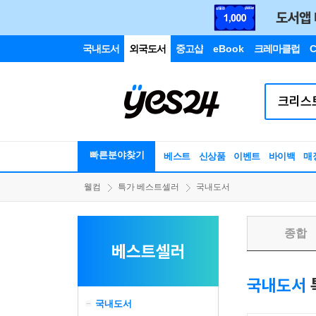
국내도서
외국도서
중고샵
eBook
크레마클럽
C
빠른분야찾기
베스트
신상품
이벤트
바이백
매
웰컴
특가 베스트셀러
국내도서
종합
베스트셀러
국내도서
국내도서