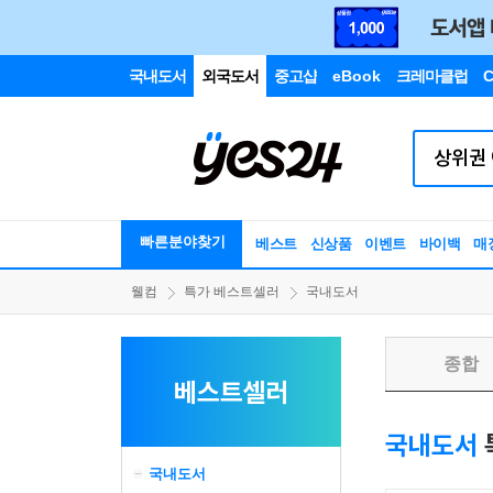
국내도서
외국도서
중고샵
eBook
크레마클럽
C
빠른분야찾기
베스트
신상품
이벤트
바이백
매
웰컴
특가 베스트셀러
국내도서
종합
베스트셀러
국내도서
국내도서