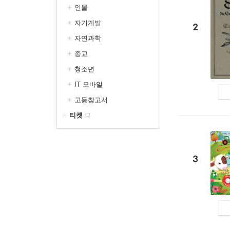
인물
자기계발
2
자연과학
종교
청소년
IT 모바일
고등참고서
티켓
3