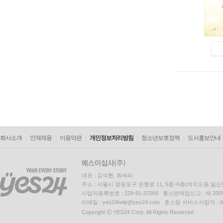
회사소개
인재채용
이용약관
개인정보처리방침
청소년보호정책
도서홍보안내
대표 : 김석환, 최세라
주소 : 서울시 영등포구 은행로 11, 5층~6층(여의도동,일신
사업자등록번호 : 229-81-37000 통신판매업신고 : 제 200
이메일 : yes24help@yes24.com 호스팅 서비스사업자 :
Copyright ⓒ YES24 Corp. All Rights Reserved.