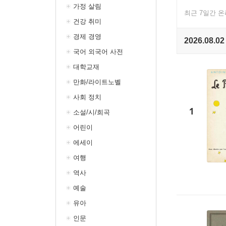
가정 살림
최근 7일간 
건강 취미
경제 경영
2026.08.02
국어 외국어 사전
대학교재
만화/라이트노벨
사회 정치
1
소설/시/희곡
어린이
에세이
여행
역사
예술
유아
인문