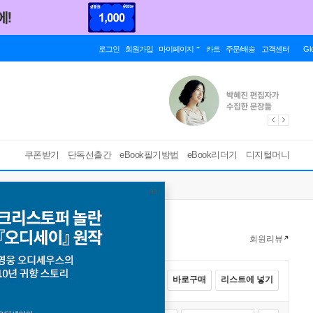
로그인
회원가입
마이페이지
카트
주문/배송
고객센터
Gl
쿠폰받기
단독선출간
eBook필기방법
eBook리더기
디지털머니
회원리뷰
전체선택
카트에 넣기
바로구매
리스트에 넣기