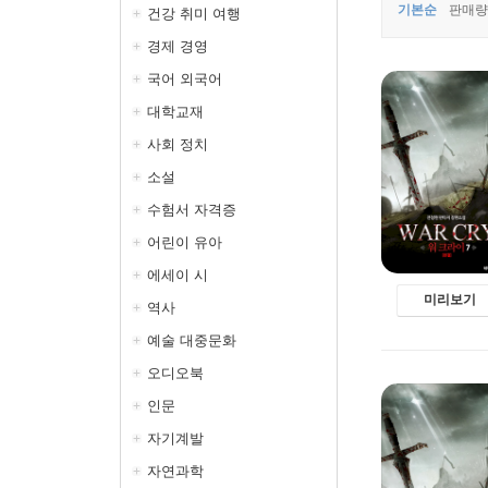
기본순
판매량
건강 취미 여행
경제 경영
국어 외국어
대학교재
사회 정치
소설
수험서 자격증
어린이 유아
에세이 시
미리보기
역사
예술 대중문화
오디오북
인문
자기계발
자연과학