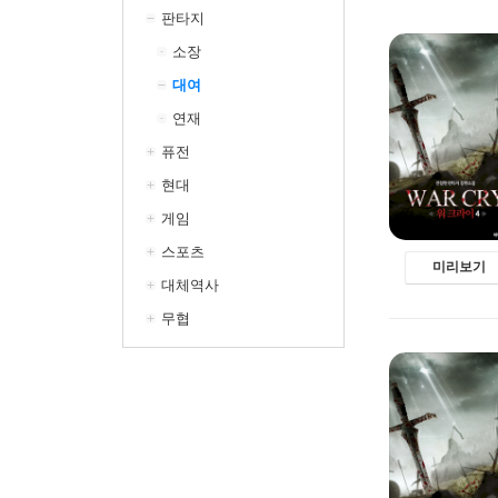
판타지
소장
대여
연재
퓨전
현대
게임
스포츠
미리보기
대체역사
무협