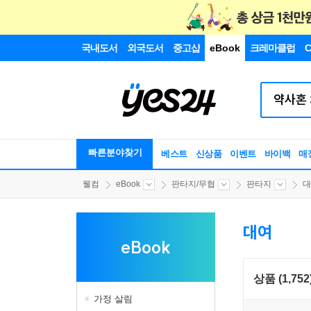
국내도서
외국도서
중고샵
eBook
크레마클럽
C
빠른분야찾기
베스트
신상품
이벤트
바이백
매
웰컴
eBook
판타지/무협
판타지
대
대여
eBook
상품 (1,752
가정 살림