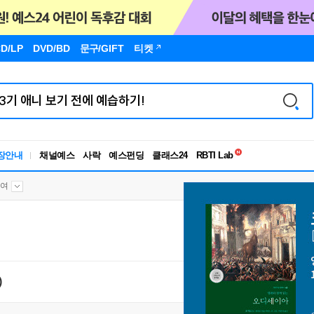
D/LP
DVD/BD
문구
/GIFT
티켓
독서유형검사
RBTI Lab
장안내
채널예스
사락
예스펀딩
클래스24
독서유형검사
여
)