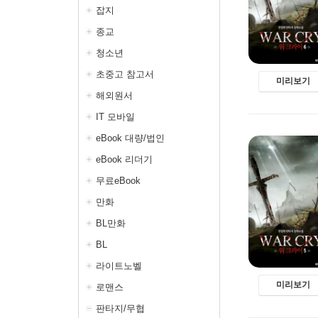
잡지
종교
청소년
초중고 참고서
미리보기
해외원서
IT 모바일
eBook 대량/법인
eBook 리더기
무료eBook
만화
BL만화
BL
라이트노벨
미리보기
로맨스
판타지/무협