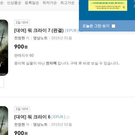
순
신상품순
등록일순
최저가순
최고가순
상품명순
1일 대여
오늘은 그만 보기
[대여] 워 크라이 7 (완결)
[
EPUB
]
전정현
저
영상노트
2016년 01월
900
원
판매지수 60
종이책 실물이 아닌
전자책
입니다. 구매 후 바로 보실 수 있습니다.
1일 대여
[대여] 워 크라이 6
[
EPUB
]
전정현
저
영상노트
2016년 01월
900
원