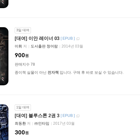
3일 대여
[대여] 이안 레이너 03
[
EPUB
]
이휘
저
도서출판 청어람
2014년 03월
900
원
판매지수 78
종이책 실물이 아닌
전자책
입니다. 구매 후 바로 보실 수 있습니다.
1일 대여
[대여] 블루스톤 2권 3
[
EPUB
]
최동환
저
㈜인타임
2017년 03월
300
원