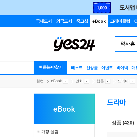
국내도서
외국도서
중고샵
eBook
크레마클럽
C
빠른분야찾기
베스트
신상품
이벤트
바이백
매
웰컴
eBook
만화
웹툰
드라마
드라마
eBook
상품 (420)
가정 살림