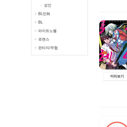
성인
BL만화
BL
라이트노벨
로맨스
판타지/무협
미리보기