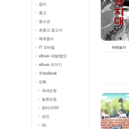
잡지
종교
청소년
초중고 참고서
해외원서
IT 모바일
미리보기
eBook 대량/법인
eBook 리더기
무료eBook
만화
국내순정
일본순정
판타지/SF
성인
GL