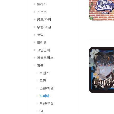
드라마
스포츠
공포/추리
무협/액션
코믹
할리퀸
교양만화
마블코믹스
웹툰
로맨스
로판
소년/학원
드라마
액션/무협
GL