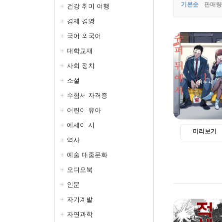
기본순
판매량
건강 취미 여행
경제 경영
국어 외국어
대학교재
사회 정치
소설
수험서 자격증
어린이 유아
에세이 시
미리보기
역사
예술 대중문화
오디오북
인문
자기계발
자연과학