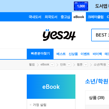
국내도서
외국도서
중고샵
eBook
크레마클럽
C
빠른분야찾기
베스트
신상품
이벤트
바이백
매
웰컴
eBook
만화
웹툰
소년/학원
소년/학원
eBook
상품 (39)
가정 살림