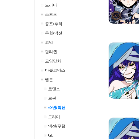
드라마
스포츠
공포/추리
무협/액션
코믹
할리퀸
교양만화
마블코믹스
웹툰
로맨스
로판
소년/학원
드라마
액션/무협
GL