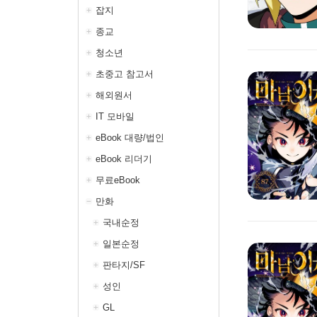
잡지
종교
청소년
초중고 참고서
해외원서
IT 모바일
eBook 대량/법인
eBook 리더기
무료eBook
만화
국내순정
일본순정
판타지/SF
성인
GL