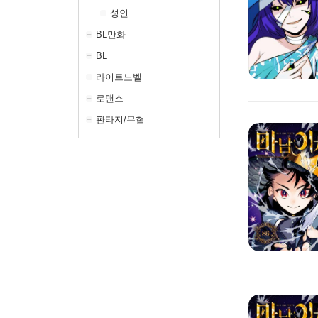
성인
BL만화
BL
라이트노벨
로맨스
판타지/무협