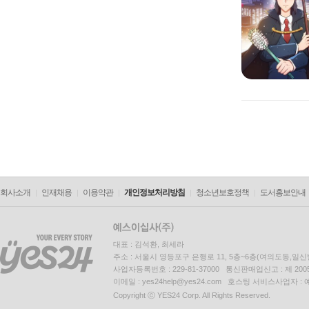
회사소개
인재채용
이용약관
개인정보처리방침
청소년보호정책
도서홍보안내
대표 : 김석환, 최세라
주소 : 서울시 영등포구 은행로 11, 5층~6층(여의도동,일신
사업자등록번호 : 229-81-37000 통신판매업신고 : 제 200
이메일 : yes24help@yes24.com 호스팅 서비스사업자 :
Copyright ⓒ YES24 Corp. All Rights Reserved.