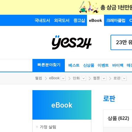
국내도서
외국도서
중고샵
eBook
크레마클럽
C
빠른분야찾기
베스트
신상품
이벤트
바이백
매
웰컴
eBook
만화
웹툰
로판
로판
eBook
상품 (622)
가정 살림