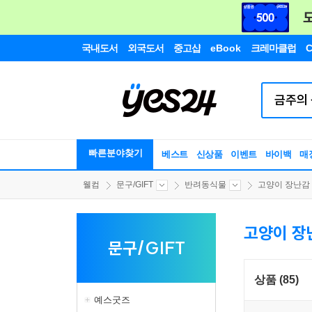
국내도서
외국도서
중고샵
eBook
크레마클럽
C
빠른분야찾기
베스트
신상품
이벤트
바이백
매
웰컴
문구/GIFT
반려동식물
고양이 장난감
고양이 장
문구/GIFT
상품 (85)
예스굿즈