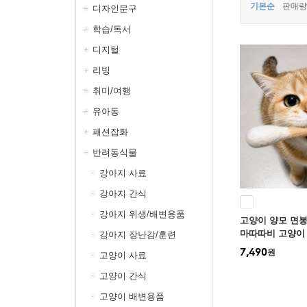
기본순
판매량
디자인문구
학습/독서
디지털
리빙
취미/여행
유아동
패션잡화
반려동식물
강아지 사료
강아지 간식
강아지 위생/배변용품
고양이 양모 면봉
마따따비 고양이
강아지 장난감/훈련
려묘 반려동물 
7,490
원
고양이 사료
고양이 간식
고양이 배변용품