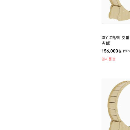
DIY 고양이 캣휠 
츄럴)
156,000
원
50
일시품절