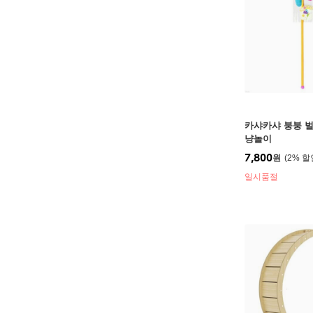
카샤카샤 붕붕 
냥놀이
7,800
원
2
%
일시품절