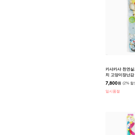
카샤카샤 천연실
치 고양이장난감
7,800
원
2
%
일시품절