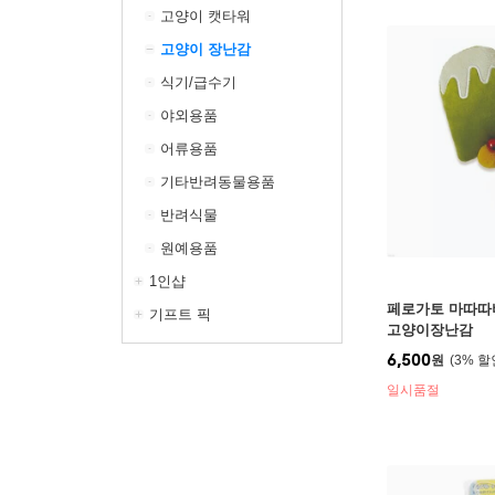
고양이 캣타워
고양이 장난감
식기/급수기
야외용품
어류용품
기타반려동물용품
반려식물
원예용품
1인샵
페로가토 마따따
기프트 픽
고양이장난감
6,500
원
3
%
일시품절