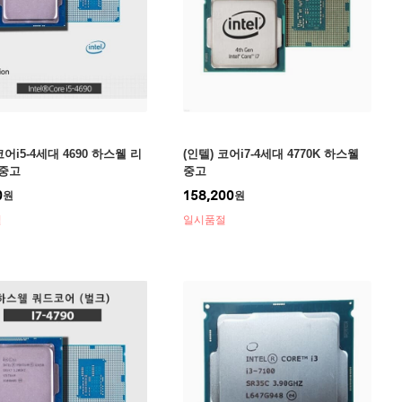
코어i5-4세대 4690 하스웰 리
(인텔) 코어i7-4세대 4770K 하스웰
중고
중고
0
158,200
원
원
절
일시품절