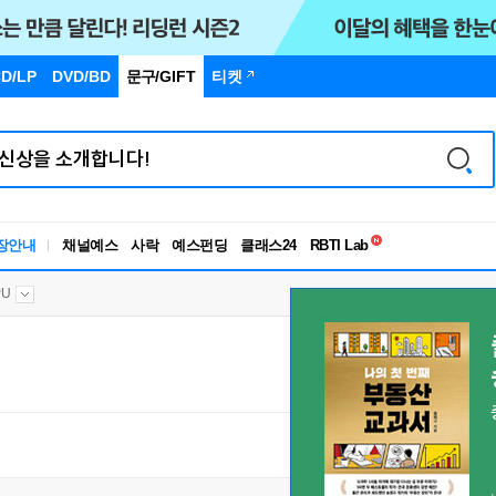
D/LP
DVD/BD
문구
/GIFT
티켓
독서유형검사
RBTI Lab
장안내
채널예스
사락
예스펀딩
클래스24
독서유형검사
PU