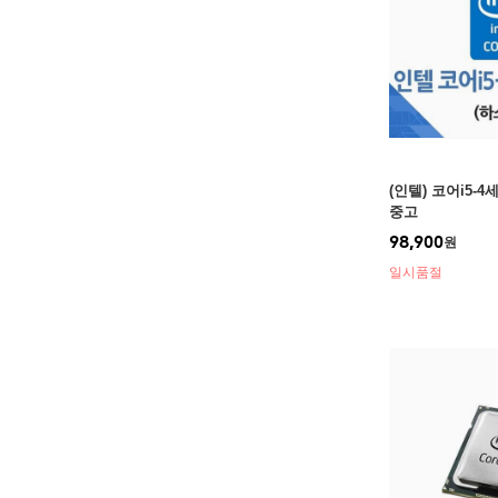
(인텔) 코어i5-4
중고
98,900
원
일시품절