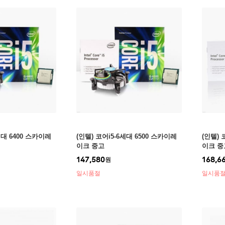
세대 6400 스카이레
(인텔) 코어i5-6세대 6500 스카이레
(인텔) 
이크 중고
이크 중
147,580
168,6
원
일시품절
일시품