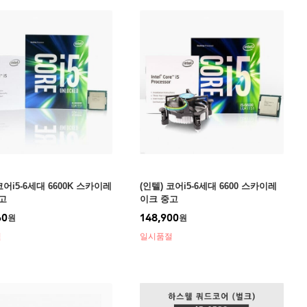
코어i5-6세대 6600K 스카이레
(인텔) 코어i5-6세대 6600 스카이레
고
이크 중고
60
148,900
원
원
절
일시품절