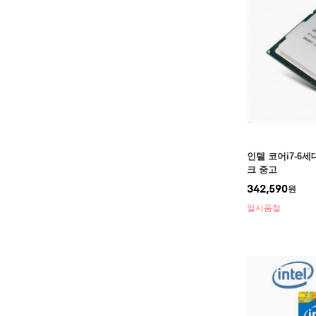
인텔 코어i7-6세
크 중고
342,590
원
일시품절