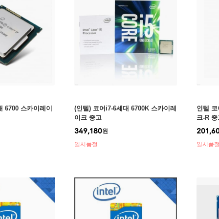
대 6700 스카이레이
(인텔) 코어i7-6세대 6700K 스카이레
인텔 코어
이크 중고
크-R 
349,180
201,6
원
일시품절
일시품