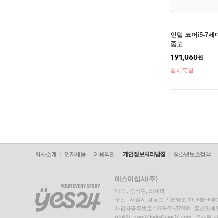
인텔 코어i5-7세
중고
191,060
원
일시품절
회사소개
인재채용
이용약관
개인정보처리방침
청소년보호정책
대표 : 김석환, 최세라
주소 : 서울시 영등포구 은행로 11, 5층~6
사업자등록번호 : 229-81-37000 통신판매업신
이메일 : yes24help@yes24.com 호스