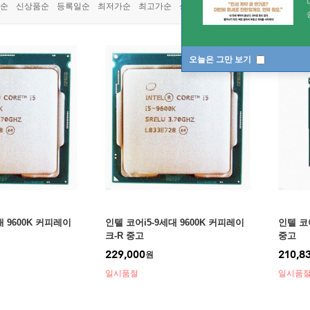
쿠폰상품
순
신상품순
등록일순
최저가순
최고가순
상품명순
오늘은 그만 보기
대 9600K 커피레이
인텔 코어i5-9세대 9600K 커피레이
인텔 코
크-R 중고
중고
229,000
210,8
원
일시품절
일시품