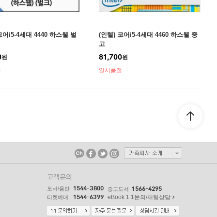
코어i5-4세대 4440 하스웰 벌
(인텔) 코어i5-4세대 4460 하스웰 중
고
0
81,700
원
원
절
일시품절
고객문의
1544-3800
도서/음반
1566-4295
중고도서
1544-6399
eBook 1:1문의/채팅상담
티켓예매