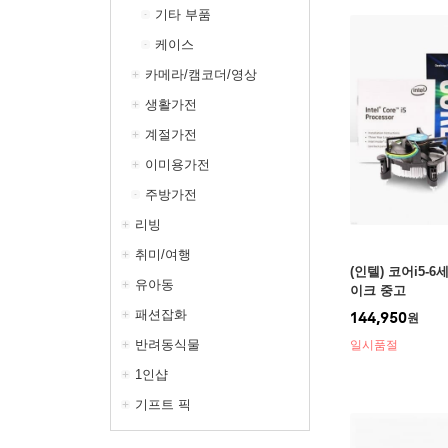
기타 부품
케이스
카메라/캠코더/영상
생활가전
계절가전
이미용가전
주방가전
리빙
취미/여행
(인텔) 코어i5-6
유아동
이크 중고
패션잡화
144,950
원
반려동식물
일시품절
1인샵
기프트 픽