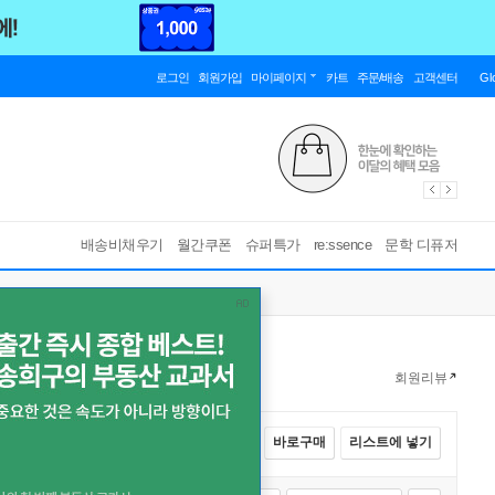
로그인
회원가입
마이페이지
카트
주문/배송
고객센터
Gl
배송비채우기
월간쿠폰
슈퍼특가
re:ssence
문학 디퓨저
회원리뷰
전체선택
카트에 넣기
바로구매
리스트에 넣기