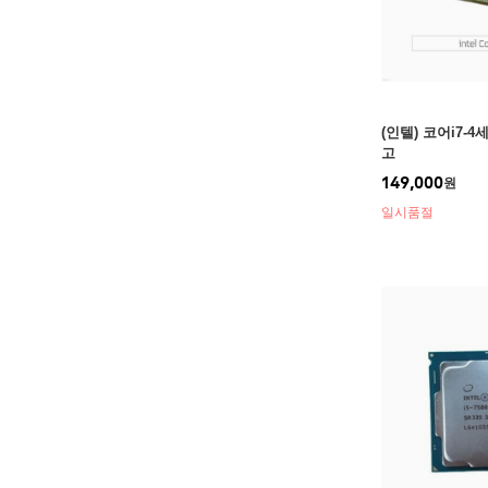
(인텔) 코어i7-4
고
149,000
원
일시품절