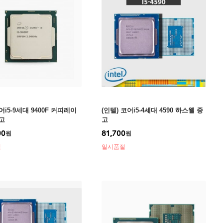
i5-9세대 9400F 커피레이
(인텔) 코어i5-4세대 4590 하스웰 중
중고
고
00
81,700
원
원
절
일시품절