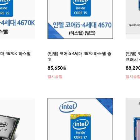
세대 4670K 하스웰
(인텔) 코어i5-4세대 4670 하스웰 중
(인텔) 
고
프래시 
85,650
88,29
원
일시품절
일시품