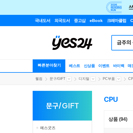
국내도서
외국도서
중고샵
eBook
크레마클럽
C
빠른분야찾기
베스트
신상품
이벤트
바이백
매
웰컴
문구/GIFT
디지털
PC부품
C
CPU
문구/GIFT
상품 (94)
예스굿즈