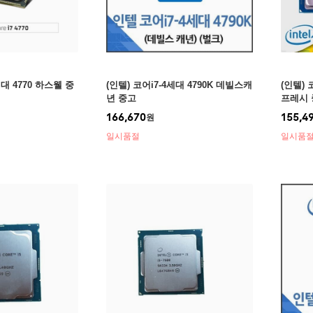
세대 4770 하스웰 중
(인텔) 코어i7-4세대 4790K 데빌스캐
(인텔) 
년 중고
프레시 
166,670
155,4
원
일시품절
일시품