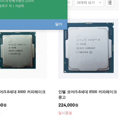
 보기
모든배송상품 보기
닫기
어i5-8세대 8400 커피레이크
인텔 코어i5-8세대 8500 커피레이크
중고
30
224,000
원
원
절
일시품절