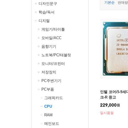
기본순
판매량
디자인문구
학습/독서
디지털
게임기/타이틀
모바일/ACC
음향기기
노트북/PC/태블릿
모니터/프린터
저장장치
PC주변기기
PC부품
인텔 코어i5-9세
크-R 중고
그래픽카드
229,000
원
CPU
일시품절
RAM
메인보드