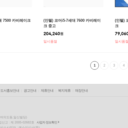
대 7500 카비레이크
(인텔) 코어i5-7세대 7600 카비레이
(인텔) 
크 중고
크
204,240
79,06
원
일시품절
일시품
1
2
3
4
도서홍보안내
광고안내
제휴안내
복지제휴
매장안내
층(여의도동,일신빌딩)
고 : 제 2005-02682호
사업자 정보확인
팅 서비스사업자 : 예스이십사(주)