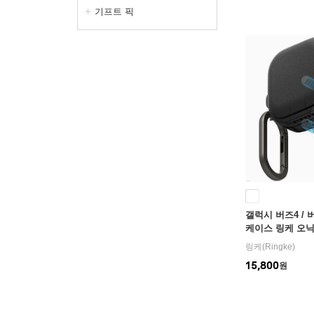
기프트 픽
갤럭시 버즈4 /
케이스 링케 오
버
링케(Ringke)
15,800
원