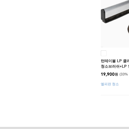
턴테이블 LP 클
청소브러쉬+LP 
트
19,900
원
33
%
엘피판 청소