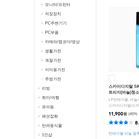
모니터/프린터
저장장치
PC주변기기
PC부품
카메라/캠코더/영상
생활가전
계절가전
이미용가전
주방가전
스카이디지탈 SK
리빙
트리지(바늘)청
취미/여행
클리닝세정제
스카이디지탈
/
스
유아동
11,900
원
40
%
패션잡화
8
반려동식물
턴테이블 바늘 얼
1인샵
미세먼지제거