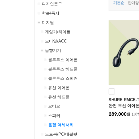
기본순
판매량
디자인문구
학습/독서
디지털
게임기/타이틀
모바일/ACC
음향기기
블루투스 이어폰
블루투스 헤드폰
블루투스 스피커
유선 이어폰
유선 헤드폰
SHURE RMCE
완전 무선 이어폰
오디오
289,000
원
18
스피커
음향 액세서리
노트북/PC/태블릿