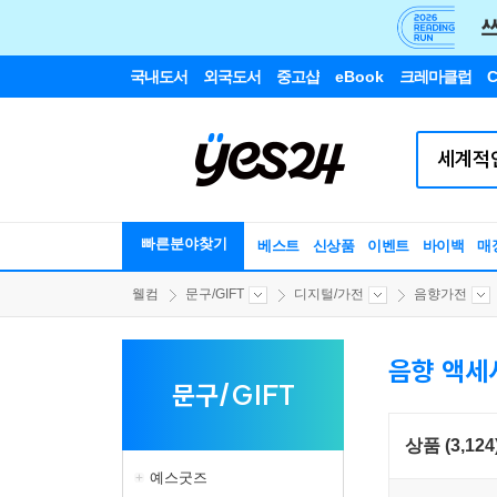
국내도서
외국도서
중고샵
eBook
크레마클럽
C
빠른분야찾기
베스트
신상품
이벤트
바이백
매
웰컴
문구/GIFT
디지털/가전
음향가전
음향 액세
문구/GIFT
상품 (3,124
예스굿즈