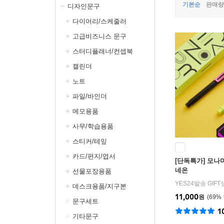
기본순
판매량
디자인문구
다이어리/스케줄러
고급비즈니스 문구
스터디플래너/컨셉북
캘린더
노트
파일/바인더
메모용품
사무/학습용품
스티커/테잎
카드/편지/엽서
[단독특가] 모나미
네온
선물포장용품
YES24발송 GIF
데스크용품/지구본
11,000
원
69
%
문구세트
1
기타문구