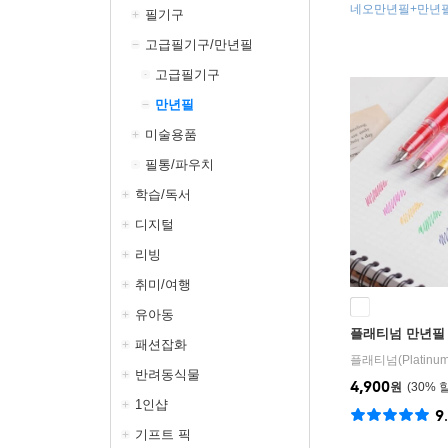
네오만년필+만년
필기구
트리지
고급필기구/만년필
고급필기구
만년필
미술용품
필통/파우치
학습/독서
디지털
리빙
취미/여행
유아동
플래티넘 만년필 
패션잡화
플래티넘(Platinum
반려동식물
4,900
원
30
%
1인샵
9
기프트 픽