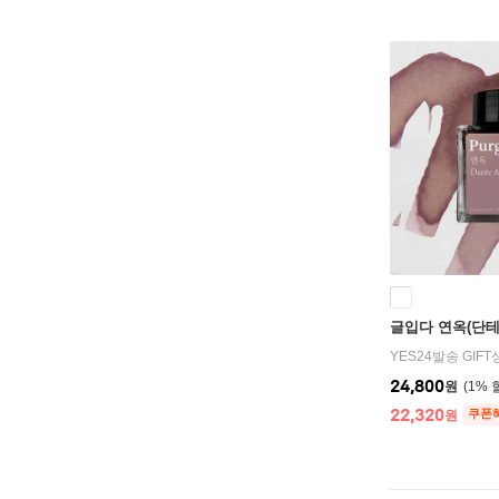
글입다 연옥(단테 
YES24발송 GIF
24,800
원
1
%
22,320
쿠폰
원