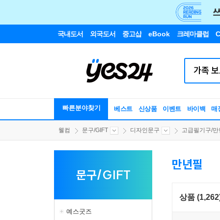
국내도서
외국도서
중고샵
eBook
크레마클럽
C
빠른분야찾기
베스트
신상품
이벤트
바이백
매
웰컴
문구/GIFT
디자인문구
고급필기구/만년
만년필
문구/GIFT
상품 (1,262
예스굿즈