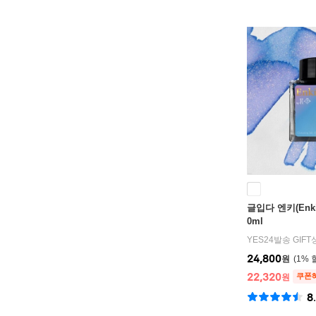
글입다 엔키(Enk
0ml
YES24발송 GIF
24,800
원
1
%
22,320
쿠폰
원
8