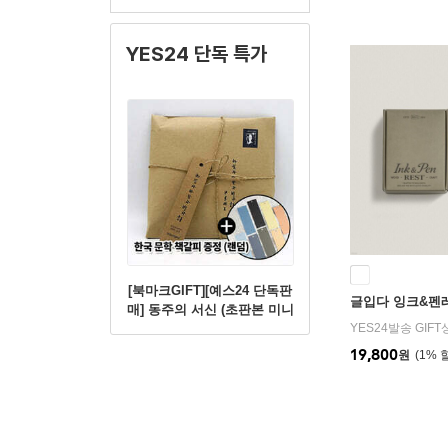
YES24 단독 특가
[북마크GIFT][예스24 단독판
글입다 잉크&펜
매] 동주의 서신 (초판본 미니
북+별헤는밤 연필세트+육필
YES24발송 GIF
원고 엽서세트+필사노트)
19,800
원
1
%