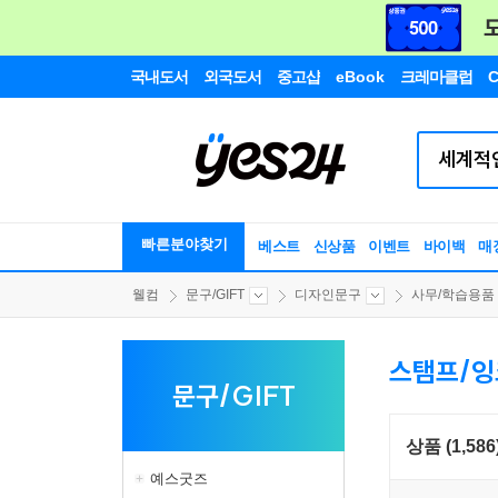
국내도서
외국도서
중고샵
eBook
크레마클럽
C
빠른분야찾기
베스트
신상품
이벤트
바이백
매
웰컴
문구/GIFT
디자인문구
사무/학습용품
스탬프/잉
문구/GIFT
상품 (1,586
예스굿즈