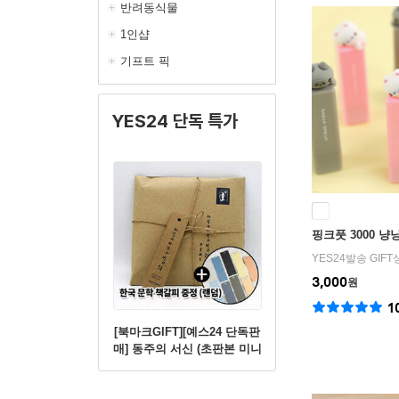
반려동식물
1인샵
기프트 픽
YES24 단독 특가
핑크풋 3000 냥
YES24발송 GIF
3,000
원
1
[북마크GIFT][예스24 단독판
매] 동주의 서신 (초판본 미니
북+별헤는밤 연필세트+육필
원고 엽서세트+필사노트)