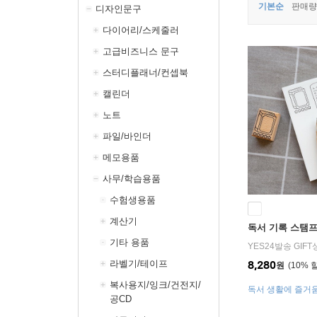
기본순
판매량
디자인문구
다이어리/스케줄러
고급비즈니스 문구
스터디플래너/컨셉북
캘린더
노트
파일/바인더
메모용품
사무/학습용품
수험생용품
계산기
독서 기록 스탬프 
기타 용품
YES24발송 GIF
라벨기/테이프
8,280
원
10
%
복사용지/잉크/건전지/
독서 생활에 즐거
공CD
록 우드 스탬프