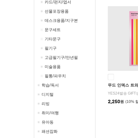
카드/편지/엽서
선물포장용품
데스크용품/지구본
문구세트
기타문구
필기구
고급필기구/만년필
미술용품
필통/파우치
학습/독서
무드 인덱스 트
YES24발송 GIF
디지털
2,250
원
10
%
리빙
취미/여행
유아동
패션잡화