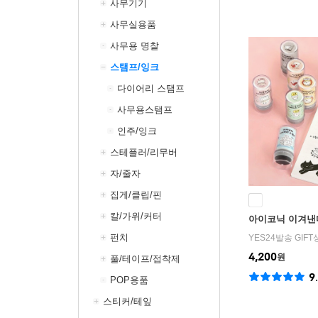
사무기기
사무실용품
사무용 명찰
스탬프/잉크
다이어리 스탬프
사무용스탬프
인주/잉크
스테플러/리무버
자/줄자
집게/클립/핀
칼/가위/커터
아이코닉 이겨낸
펀치
YES24발송 GIF
4,200
원
풀/테이프/접착제
9
POP용품
스티커/테잎