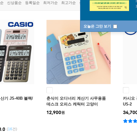
쿠폰상품
순
신상품순
등록일순
최저가순
최고가순
상품명순
오늘은 그만 보기
기 JS-40B 블랙/
춘식이 오디너리 계산기 사무용품
카시오 공
데스크 오피스 캐릭터 고양이
US-2
12,900
34,70
원
0.0
(
16
건)