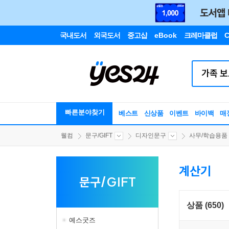
국내도서
외국도서
중고샵
eBook
크레마클럽
C
빠른분야찾기
베스트
신상품
이벤트
바이백
매
웰컴
문구/GIFT
디자인문구
사무/학습용품
계산기
문구/GIFT
상품 (650)
예스굿즈