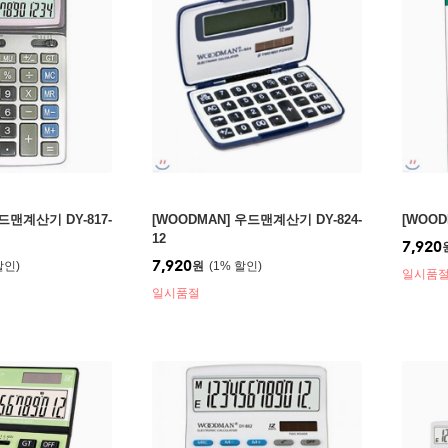
드맨계산기 DY-817-
[WOODMAN] 우드맨계산기 DY-824-
[WOOD
12
7,920
7,920
원
1
%
일시품
일시품절