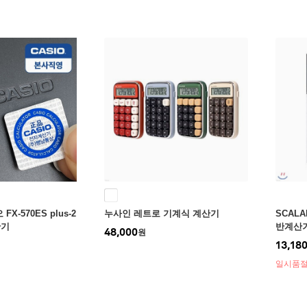
X-570ES plus-2
누사인 레트로 기계식 계산기
SCALA
산기
반계산
48,000
원
13,18
일시품