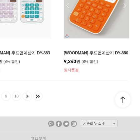
MAN] 우드맨계산기 DY-883
[WOODMAN] 우드맨계산기 DY-886
9,240
원
8
%
원
8
%
절
일시품절
9
10
고객문의