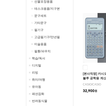
선물포장용품
데스크용품/지구본
문구세트
기타문구
필기구
고급필기구/만년필
미술용품
필통/파우치
학습/독서
디지털
리빙
[본사직영] 카시오 F
블루 공학용 계
취미/여행
CASIO
/
CASIO
유아동
32,900
원
패션잡화
반려동식물