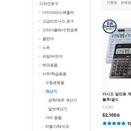
기본순
판매량
디자인문구
다이어리/스케줄러
고급비즈니스 문구
스터디플래너/컨셉북
캘린더
노트
파일/바인더
메모용품
사무/학습용품
수험생용품
계산기
카시오 일반용 계산
블루/골드
공학/재무 계산기
CASIO
일반계산기
52,100
원
기타 용품
1
라벨기/테이프