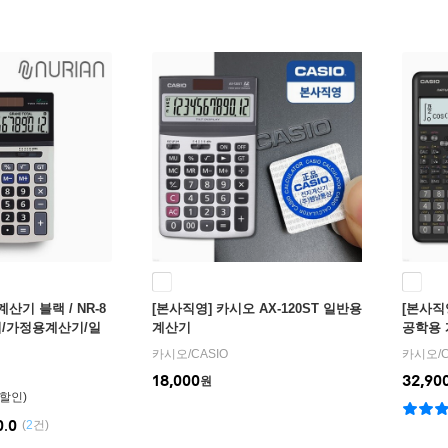
산기 블랙 / NR-8
[본사직영] 카시오 AX-120ST 일반용
[본사직영
기/가정용계산기/일
계산기
공학용
카시오
/
CASIO
카시오
/
18,000
32,90
원
0.0
(
2
건)