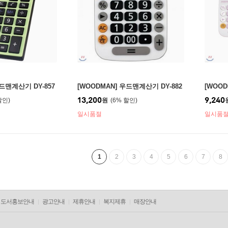
우드맨계산기 DY-857
[WOODMAN] 우드맨계산기 DY-882
[WOOD
13,200
9,240
원
6
%
일시품절
일시품
1
2
3
4
5
6
7
8
도서홍보안내
광고안내
제휴안내
복지제휴
매장안내