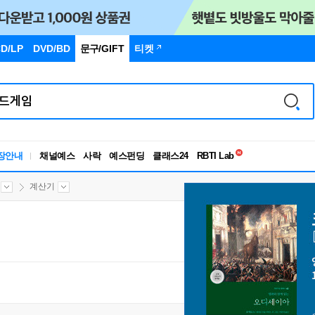
D/LP
DVD/BD
문구
/GIFT
티켓
독서유형검사
장안내
채널예스
사락
예스펀딩
클래스24
RBTI Lab
독서유형검사
계산기