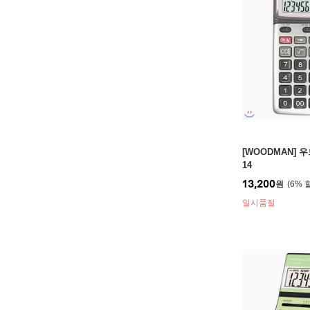
[WOODMAN] 우
14
13,200
원
6
%
일시품절