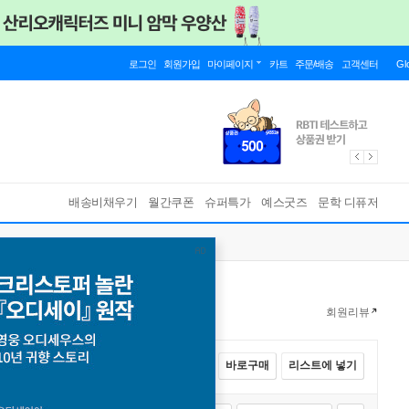
로그인
회원가입
마이페이지
카트
주문/배송
고객센터
Gl
배송비채우기
월간쿠폰
슈퍼특가
예스굿즈
문학 디퓨저
회원리뷰
전체선택
카트에 넣기
바로구매
리스트에 넣기