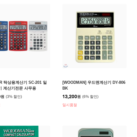
R 탁상용계산기 SC-201 일
[WOODMAN] 우드맨계산기 DY-806
기 계산기전문 사무용
BK
0
13,200
원
3
%
원
6
%
절
일시품절