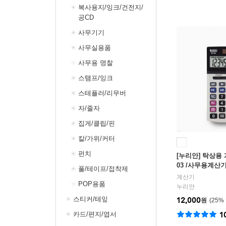
복사용지/잉크/건전지/
공CD
사무기기
사무실용품
사무용 명찰
스탬프/잉크
스테플러/리무버
자/줄자
집게/클립/핀
칼/가위/커터
펀치
[누리안] 탁상용 계
03 /사무용계산
풀/테이프/접착제
반계산기
계산기
POP용품
누리안
스티커/테잎
12,000
원
25
%
카드/편지/엽서
1