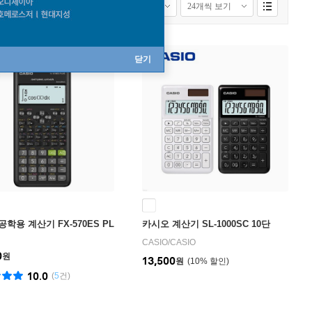
 보기
모든배송상품 보기
닫기
학용 계산기 FX-570ES PL
카시오 계산기 SL-1000SC 10단
CASIO
/
CASIO
0
원
13,500
원
10
%
10.0
(
5
건)