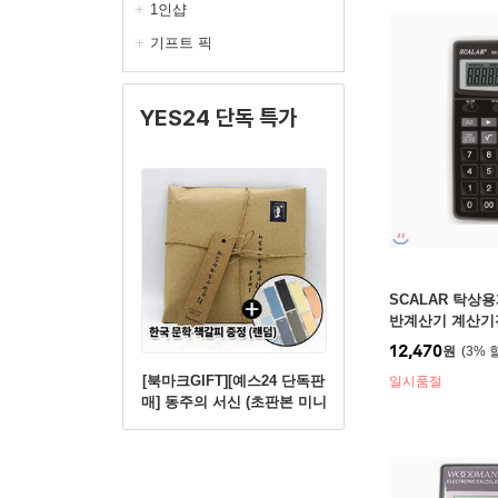
1인샵
기프트 픽
YES24 단독 특가
SCALAR 탁상용
반계산기 계산기
12,470
원
3
%
[북마크GIFT][예스24 단독판
일시품절
매] 동주의 서신 (초판본 미니
북+별헤는밤 연필세트+육필
원고 엽서세트+필사노트)