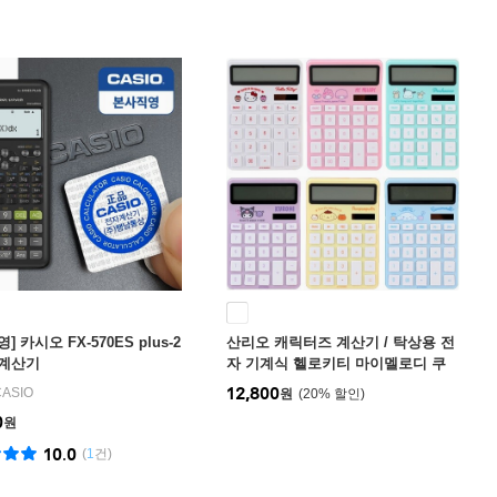
] 카시오 FX-570ES plus-2
산리오 캐릭터즈 계산기 / 탁상용 전
 계산기
자 기계식 헬로키티 마이멜로디 쿠
로미 폼폼푸린 시나모롤
12,800
CASIO
원
20
%
0
원
10.0
(
1
건)