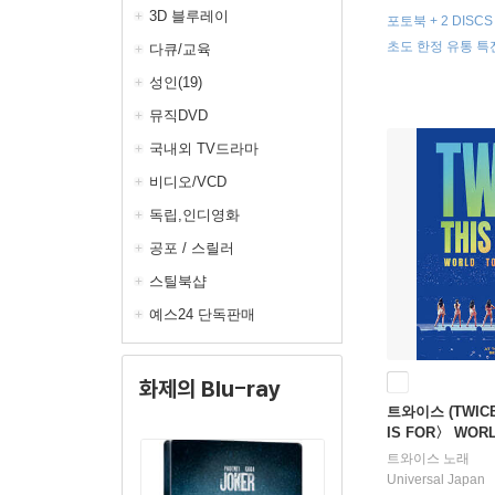
3D 블루레이
포토북 + 2 DISC
랙리스트 룰렛 + 
초도 한정 유통 특
다큐/교육
1종 증정
성인(19)
뮤직DVD
국내외 TV드라마
비디오/VCD
독립,인디영화
공포 / 스릴러
스틸북샵
예스24 단독판매
화제의 Blu-ray
트와이스 (TWICE)
IS FOR〉 WORL
N [초회한정반 Blu
트와이스
노래
Universal Japan