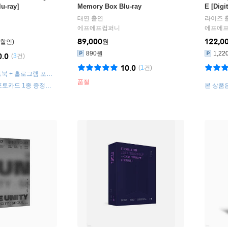
lu-ray]
Memory Box Blu-ray
E [Digi
T]
태연
출연
라이즈
에프에프컴퍼니
에프에
89,000
122,0
원
890원
1,22
0.0
(
3
건)
10.0
(
1
건)
 포토북 + 홀로그램 포토
 포스터
품절
포토카드 1종 증정
본 상품은
이미지 상이)
으며, 
별도 교