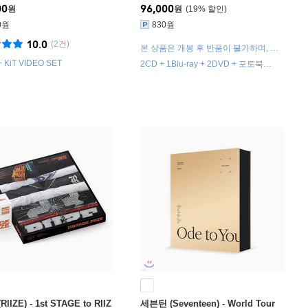
00
96,000
원
원
19
%
0원
830원
10.0
(
2
건)
본 상품은 개봉 후 반품이 불가하며, 구
성품 불량인 경우 구성품에 한해 별도 교
 + KiT VIDEO SET
2CD + 1Blu-ray + 2DVD + 포토북
환 처리됩니다.
(100p) / 싸인 수첩 + 연필세트
IIZE) - 1st STAGE to RIIZ
세븐틴 (Seventeen) - World Tour