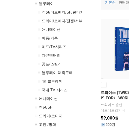
기본순
판매량
블루레이
액션/어드벤쳐/SF/판타지
드라마/코메디/전쟁/서부
애니메이션
아동/가족
미드/TV시리즈
다큐멘터리
공포/스릴러
블루레이 해외구매
4K 블루레이
국내 TV 시리즈
트와이스 (TWICE)
IS FOR〉 WORL
애니메이션
ON Blu-ray
트와이스
출연
액션/SF
에프에프컴퍼니
드라마/코미디
59,000
원
고전 /명화
590원