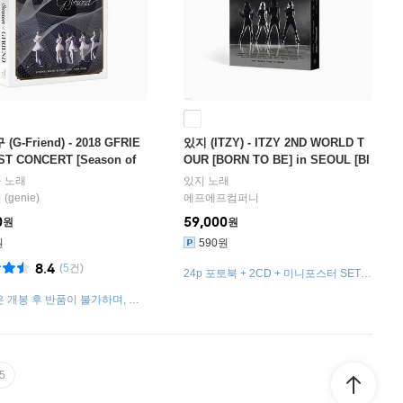
G-Friend) - 2018 GFRIE
있지 (ITZY) - ITZY 2ND WORLD T
ST CONCERT [Season of
OUR [BORN TO BE] in SEOUL [Bl
D] ENCORE Blu-ray
u-ray]
구
노래
있지
노래
genie)
에프에프컴퍼니
0
59,000
원
원
원
590원
8.4
(
5
건)
24p 포토북 + 2CD + 미니포스터 SET +
포토스티커 SET + 빅포토카드
 개봉 후 반품이 불가하며, 구
량인 경우 구성품에 한해 별도 교
됩니다.
5