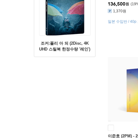
136,500
원
19
1,370원
일본 수입반 / 40p
디지팩 / 셀피 포토
조커:폴리 아 되 (2Disc, 4K
UHD 스틸북 한정수량 '레인')
: 블루레이
이준호 (2PM) - 2