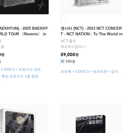
AEKHYUN) - 2025 BAEKHY
엔시티 (NCT) - 2023 NCT CONCER
RLD TOUR 〈Reverie〉 in
T - NCT NATION : To The World in
[Blu-ray]
INCHEON [Blu-ray]
연
NCT
출연
로벌
에프에프컴퍼니
0
59,000
원
원
원
590원
 2 DISCS + 포토카드 세트
포토북 + 3 DISCS + 포토티켓 + 접지포
 특전 포토카드 1종 증정
스터 + 유닛 포토카드 세트
절