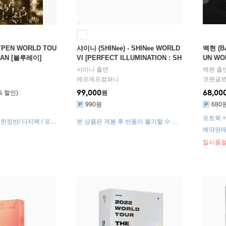
PEN WORLD TOU
샤이니 (SHINee) - SHINee WORLD
백현 (B
APAN [블루레이]
VI [PERFECT ILLUMINATION : SH
UN WO
INee'S BACK] Blu-ray
SEOUL 
샤이니
출연
백현
출
에프에프컴퍼니
코팬글
99,000
68,00
%
원
990원
680
포토북 +
 한정반/ 디지팩 / 포스
본 상품은 개봉 후 반품이 불가할 수 있
/ 메이킹 영상
으며, 구성품 불량인 경우 구성품에 한해
예약판매
별도 교환 처리됩니다.
일시품