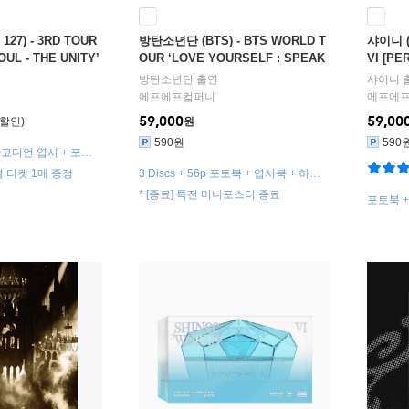
127) - 3RD TOUR
방탄소년단 (BTS) - BTS WORLD T
샤이니 (S
OUL - THE UNITY’
OUR ‘LOVE YOURSELF : SPEAK
VI [PE
YOURSELF’ [THE FINAL] [Blu-ray]
SEOUL 
방탄소년단
출연
샤이니
에프에프컴퍼니
에프에
59,000
59,00
원
590원
590
 아코디언 엽서 + 포토
지포스터 1종 삽입
 티켓 1매 증정
3 Discs + 56p 포토북 + 엽서북 + 하드
포토 스탠드
* [종료] 특전 미니포스터 종료
포토북 +
스티커 +