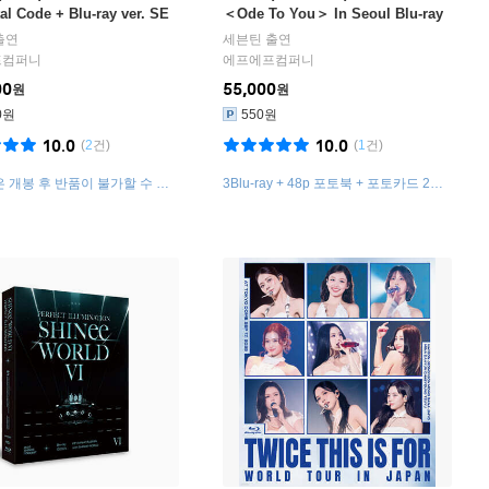
tal Code + Blu-ray ver. SE
＜Ode To You＞ In Seoul Blu-ray
출연
세븐틴
출연
프컴퍼니
에프에프컴퍼니
00
55,000
원
원
0원
550원
10.0
10.0
(
2
건)
(
1
건)
 개봉 후 반품이 불가할 수 있
3Blu-ray + 48p 포토북 + 포토카드 2종
구성품 불량인 경우 구성품에 한해
+ 페이퍼 프레임 & 클리어 엽서
환 처리됩니다.