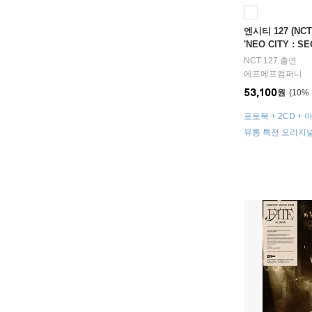
엔시티 127 (NCT 
'NEO CITY : SE
[Blu-ray]
NCT 127
출연
에프에프컴퍼니
53,100
원
10
%
포토북 + 2CD +
북마크 SET + 접
유통 특전 오리지널