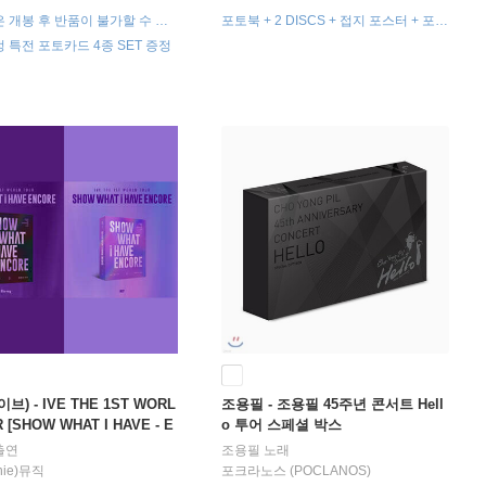
 개봉 후 반품이 불가할 수 있
포토북 + 2 DISCS + 접지 포스터 + 포토
구성품 불량인 경우 구성품에 한해
스탠드 + 인스턴트 포토 세트 + 포토카
 특전 포토카드 4종 SET 증정
환 처리됩니다.
드 세트
이브) - IVE THE 1ST WORL
조용필 - 조용필 45주년 콘서트 Hell
 [SHOW WHAT I HAVE - E
o 투어 스페셜 박스
 Blu-ray + KiT VIDEO SET
출연
조용필
노래
nie)뮤직
포크라노스 (POCLANOS)