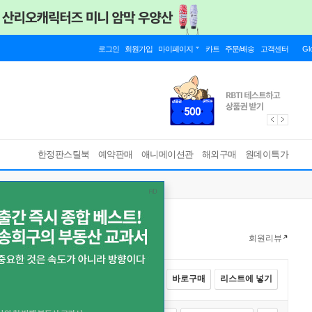
로그인
회원가입
마이페이지
카트
주문/배송
고객센터
Gl
한정판스틸북
예약판매
애니메이션관
해외구매
원데이특가
회원리뷰
전체선택
카트에 넣기
바로구매
리스트에 넣기