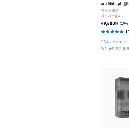
ore Midnight][B
이준호
출연
에프에프컴퍼니
49,500
원
10
%
1
2 Discs + 24p
카드 세트 + 미니
특전 폴라로이드 
(DVD/ Blu-ray 