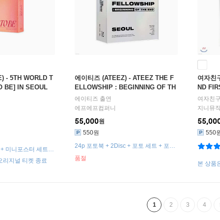
 - 5TH WORLD T
에이티즈 (ATEEZ) - ATEEZ THE F
여자친구 (
 BE] IN SEOUL
ELLOWSHIP : BEGINNING OF TH
ND FIR
E END SEOUL Blu-ray
GFRIEN
에이티즈
출연
여자친
에프에프컴퍼니
지니뮤직 (
55,000
55,00
원
550원
550
24p 포토북 + 2Disc + 포토 세트 + 포토
S + 미니포스터 세트 (9
카드 + 아코디언 엽서 1종 랜덤
 + 홀로그램 포토카드
품절
 오리지널 티켓 종료
본 상품은
성품 불
환 처리
1
2
3
4