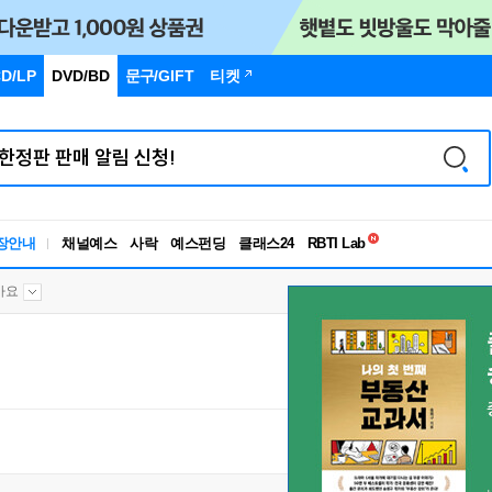
D/LP
DVD/BD
문구
/GIFT
티켓
독서유형검사
RBTI Lab
장안내
채널예스
사락
예스펀딩
클래스24
독서유형검사
가요