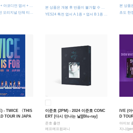
S + 아코디언 엽서 + 트
본 상품은
본 상품은 개봉 후 반품이 불가할 수 있
포토카드 세트
으며, 
으며, 구성품 불량인 경우 구성품에 한해
전 오리지널 단체 티켓
초도 한정
YES24 특전 엽서 A 1종 + 엽서 B 1종 +
별도 교
별도 교환 처리됩니다.
포토카드 1종 증정 / 사전 제작 한정 수
량 (3/18 14:01 ~ 소진 시)
 - TWICE 〈THIS
이준호 (2PM) - 2024 이준호 CONC
IVE (아
D TOUR IN JAPA
ERT [다시 만나는 날][Blu-ray]
D TOUR
-ray]
NCORE]
준호
출연
아이브
에프에프컴퍼니
지니(ge