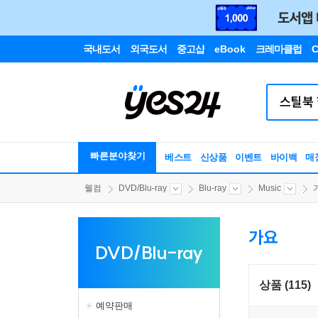
국내도서
외국도서
중고샵
eBook
크레마클럽
C
빠른분야찾기
베스트
신상품
이벤트
바이백
매
웰컴
DVD/Blu-ray
Blu-ray
Music
가요
DVD/Blu-ray
상품 (115)
예약판매