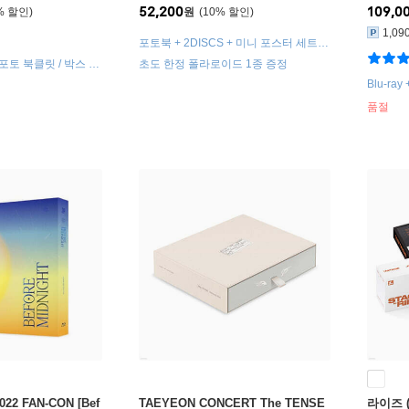
52,200
109,0
%
원
10
%
1,09
포토북 + 2DISCS + 미니 포스터 세트 (3
종) + 클리어 필름 포토 + 포토카드 세트
 포토 북클릿 / 박스 +
초도 한정 폴라로이드 1종 증정
(3종)
카드 / 클리어 카드
Blu-ray
품절
022 FAN-CON [Bef
TAEYEON CONCERT The TENSE
라이즈 (R