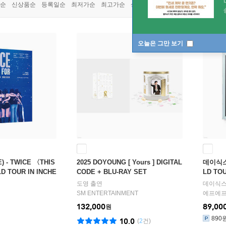
순
신상품순
등록일순
최저가순
최고가순
상품명순
오늘은 그만 보기
 - TWICE 〈THIS
2025 DOYOUNG [ Yours ] DIGITAL
데이식스 
D TOUR IN INCHE
CODE + BLU-RAY SET
LD TO
-ray
도영
출연
데이식
SM ENTERTAINMENT
에프에
132,000
89,00
원
890
10.0
(
2
건)