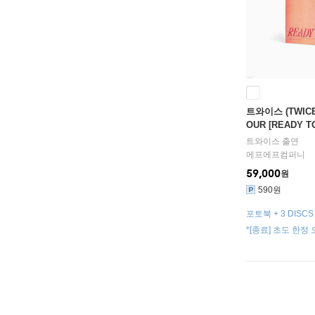
트와이스 (TWICE)
OUR [READY TO
[Blu-ray]
트와이스
출연
에프에프컴퍼니
59,000
원
590원
포토북 + 3 DISC
종) + 포토스탠드
*[종료] 초도 한정