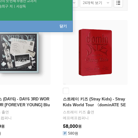
닫기
(DAY6) - DAY6 3RD WOR
스트레이 키즈 (Stray Kids) - Stray
UR [FOREVER YOUNG] Blu
Kids World Tour 〈dominATE SE
OUL〉 Blu-ray
스
출연
스트레이 키즈
출연
프컴퍼니
에프에프컴퍼니
0
58,000
원
원
원
580원