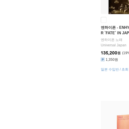
엔하이픈 - ENHY
R `FATE` IN J
엔하이픈
노래
Universal Japan
135,200
원
19
1,350원
일본 수입반 / 초회
터 / 포토카드 7장 