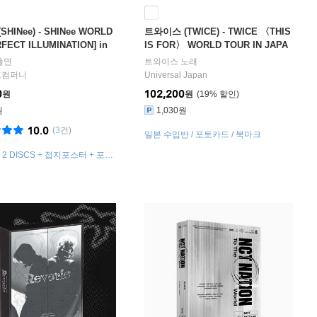
HINee) - SHINee WORLD
트와이스 (TWICE) - TWICE 〈THIS
RFECT ILLUMINATION] in
IS FOR〉 WORLD TOUR IN JAPA
[Blu-ray]
N [통상반 Blu-ray]
출연
트와이스
노래
프컴퍼니
Universal Japan
0
102,200
원
원
19
%
원
1,030원
10.0
(
3
건)
일본 수입반 / 포토카드 / 북마크
 2 DISCS + 접지포스터 + 포토
 포토카드 세트 (3종)