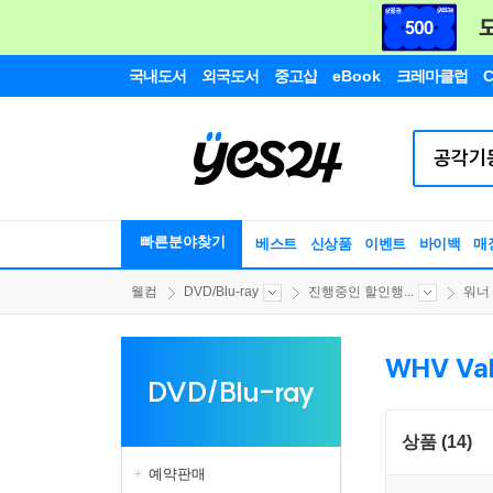
국내도서
외국도서
중고샵
eBook
크레마클럽
C
빠른분야찾기
베스트
신상품
이벤트
바이백
매
웰컴
DVD/Blu-ray
진행중인 할인행...
워너
WHV Val
DVD/Blu-ray
상품 (14)
예약판매