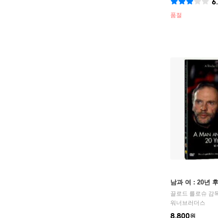
6
품절
남과 여 : 20년 후 
끌로드 를로슈
감
워너브러더스
8,800
원