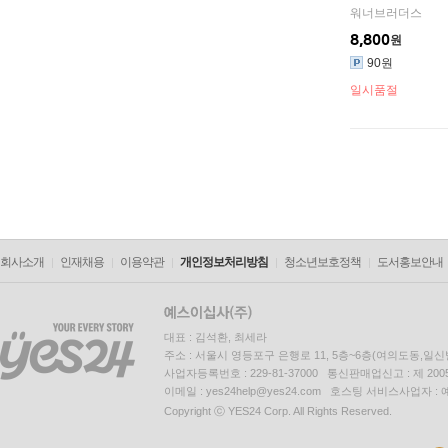
워너브러더스
8,800
원
90원
일시품절
회사소개
인재채용
이용약관
개인정보처리방침
청소년보호정책
도서홍보안내
대표 : 김석환, 최세라
주소 : 서울시 영등포구 은행로 11, 5층~6층(여의도동,일신
사업자등록번호 : 229-81-37000 통신판매업신고 : 제 200
이메일 : yes24help@yes24.com 호스팅 서비스사업자 :
Copyright ⓒ YES24 Corp. All Rights Reserved.