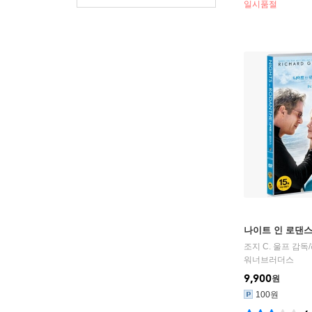
일시품절
나이트 인 로댄
조지 C. 울프
감독/
워너브러더스
9,900
원
100원