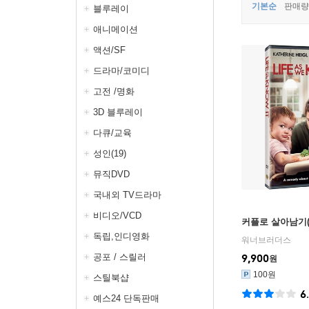
기본순
판매량
블루레이
애니메이션
액션/SF
드라마/코미디
고전 /명화
3D 블루레이
다큐/교육
성인(19)
뮤직DVD
국내외 TV드라마
비디오/VCD
커플로 살아남기(1
독립,인디영화
워너브러더스
공포 / 스릴러
9,900
원
100원
스틸북샵
6
예스24 단독판매