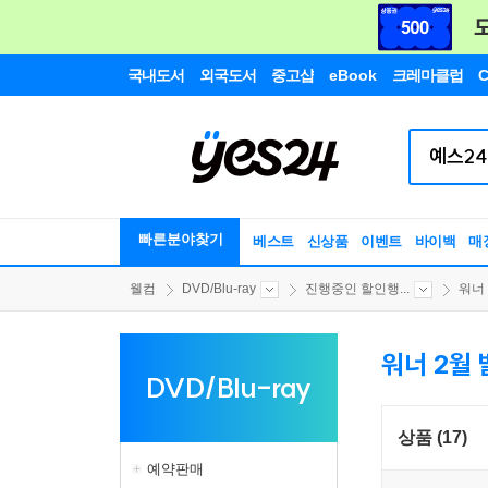
국내도서
외국도서
중고샵
eBook
크레마클럽
C
빠른분야찾기
베스트
신상품
이벤트
바이백
매
웰컴
DVD/Blu-ray
진행중인 할인행...
워너
워너 2월 
DVD/Blu-ray
상품 (17)
예약판매