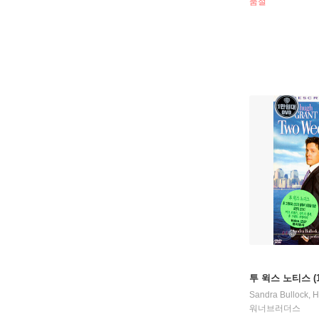
품절
투 윅스 노티스 (1
Sandra Bullock
,
H
워너브러더스