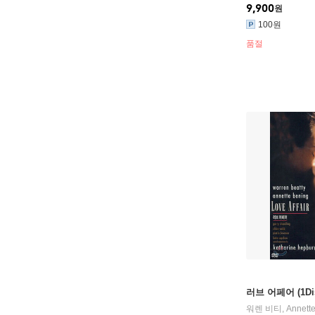
9,900
원
100원
품절
러브 어페어 (1Di
워렌 비티
,
Annett