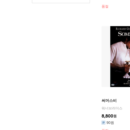
품절
써머스비
워너브러더스
8,800
원
90원