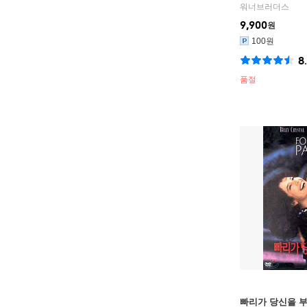
워너브러더스
9,900
원
100원
8
품절
빠리가 당신을 부를때