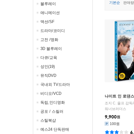
기본순
판매량
블루레이
애니메이션
액션/SF
드라마/코미디
고전 /명화
3D 블루레이
다큐/교육
성인(19)
뮤직DVD
국내외 TV드라마
비디오/VCD
나이트 인 로댄
독립,인디영화
조지 C. 울프
감독/
워너브러더스
공포 / 스릴러
9,900
원
스틸북샵
100원
예스24 단독판매
6