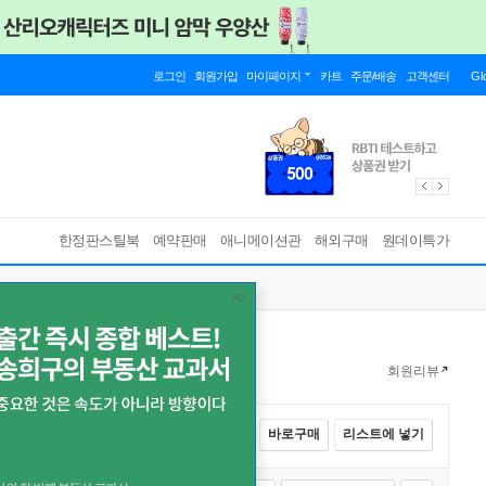
로그인
회원가입
마이페이지
카트
주문/배송
고객센터
Gl
한정판스틸북
예약판매
애니메이션관
해외구매
원데이특가
회원리뷰
전체선택
카트에 넣기
바로구매
리스트에 넣기