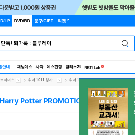
D/LP
DVD/BD
문구
/GIFT
티켓
독서유형검사
장안내
채널예스
사락
예스펀딩
클래스24
RBTI Lab
독서유형검사
 브라더스
워너 1011 행사...
워너 11월 Harry...
Harry Potter PROMOTION