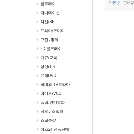
기본순
판매량
블루레이
애니메이션
액션/SF
드라마/코미디
고전 /명화
3D 블루레이
다큐/교육
성인(19)
뮤직DVD
국내외 TV드라마
비디오/VCD
독립,인디영화
공포 / 스릴러
스틸북샵
예스24 단독판매