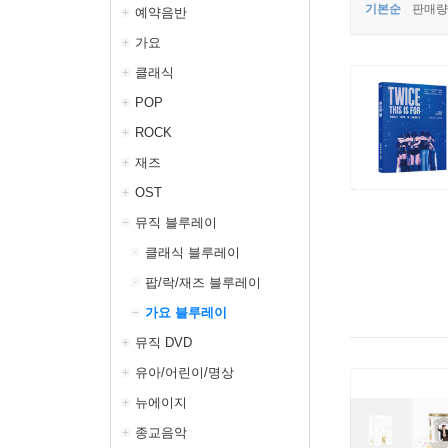
기본순
판매량
예약음반
가요
클래식
POP
ROCK
재즈
OST
뮤직 블루레이
클래식 블루레이
팝/락/재즈 블루레이
가요 블루레이
뮤직 DVD
유아/어린이/명상
뉴에이지
종교음악