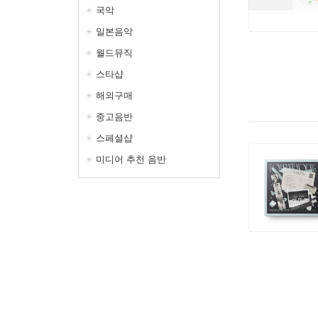
국악
일본음악
월드뮤직
스타샵
해외구매
중고음반
스페셜샵
미디어 추천 음반