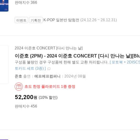
판매지수 366
K-POP 일본반 탐험전
(24.12.26 ~ 26.12.31)
이벤트
기획전
2024 이준호 CONCERT [다시 만나는 날]
이준호 (2PM) - 2024 이준호 CONCERT [다시 만나는 날][Blu-
구성품 불량인 경우 구성품에 한해 별도 교환 처리됩니다.
[
포토북 + 2DISC
토카드 세트 (3종)
]
준호
출연
에프에프컴퍼니
2024년 08월
초도 한정 폴라로이드 1종 증정
52,200
원
10
%
판매지수 456