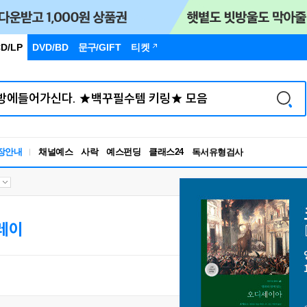
D/LP
DVD/BD
문구
/GIFT
티켓
장안내
채널예스
사락
예스펀딩
클래스24
독서유형검사
RBTI Lab
독서유형검사
레이