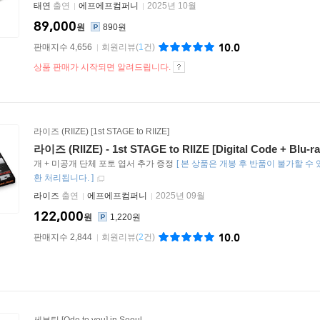
태연
출연
에프에프컴퍼니
2025년 10월
89,000
원
890원
10.0
판매지수 4,656
회원리뷰
(
1
건)
상품 판매가 시작되면 알려드립니다.
라이즈 (RIIZE) [1st STAGE to RIIZE]
라이즈 (RIIZE) - 1st STAGE to RIIZE [Digital Code + Blu-ra
개 + 미공개 단체 포토 엽서 추가 증정
[
본 상품은 개봉 후 반품이 불가할 수
환 처리됩니다.
]
라이즈
출연
에프에프컴퍼니
2025년 09월
122,000
원
1,220원
10.0
판매지수 2,844
회원리뷰
(
2
건)