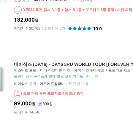
도영
출연
SM ENTERTAINMENT
2026년 04월
YES24 특전 엽서 A 1종 + 엽서 B 1종 + 포토카드 1종 증정 / 사전 제작 한
132,000
원
10.0
판매지수 30,768
회원리뷰
(
2
건)
데이식스 (DAY6) - DAY6 3RD WORLD TOUR [FOREVER Y
인스턴트 포토 + 미니 아코디언 티켓 + 페이퍼 컨페티 세트 + 포토카드 세트
불량인 경우 구성품에 한해 별도 교환 처리됩니다.
]
데이식스
출연
에프에프컴퍼니
2025년 11월
초도 한정 특전 포토카드 4종 SET 증정
89,000
원
890원
판매지수 34,140