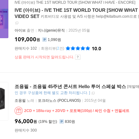
IVE (아이브) THE 1ST WORLD TOUR [SHOW WHAT I HAVE - ENCORE]
IVE (아이브) - IVE THE 1ST WORLD TOUR [SHOW WHAT I 
VIDEO SET
키트비디오 사용법 및 A/S 사항은 help@kitalbum.com
아이브
출연
지니(genie)뮤직
2025년 05월
109,000
원
1,090원
10.0
판매지수 102
회원리뷰
(
2
건)
상품 판매가 시작되면 알려드립니다.
조용필 - 조용필 45주년 콘서트 Hello 투어 스페셜 박스
[재발매
인 경우 구성품에 한해 별도 교환 처리됩니다.
]
조용필
노래
포크라노스 (POCLANOS)
2015년 04월
2CD + 1Blu-ray + 2DVD + 포토북(100p) / 싸인 수첩 + 연필세트
96,000
원
19
%
830원
판매지수 300