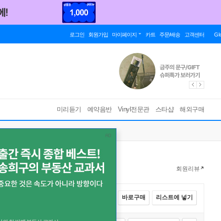
로그인
회원가입
마이페이지
카트
주문/배송
고객센터
Gl
미리듣기
예약음반
Vinyl전문관
스타샵
해외구매
회원리뷰
전체선택
카트에 넣기
바로구매
리스트에 넣기