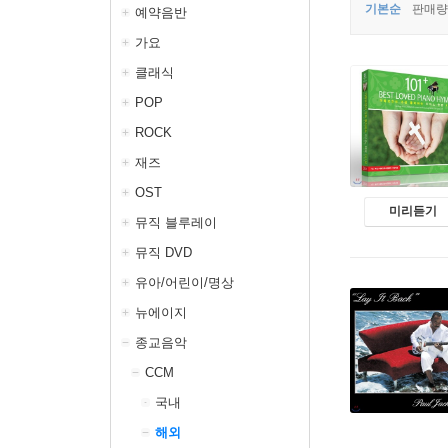
기본순
판매량
예약음반
가요
클래식
POP
ROCK
재즈
OST
미리듣기
뮤직 블루레이
뮤직 DVD
유아/어린이/명상
뉴에이지
종교음악
CCM
국내
해외