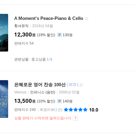
A Moment's Peace-Piano & Cello
휫셔뮤직
2018년 04월
12,300
원
19
%
130원
판매지수 54
관련상품 :
중고상품
1개
은혜로운 영어 찬송 100선
[
3CD
]
Various
인피니스 (음반)
2006년 02월
13,500
원
10
%
140원
10.0
판매지수 240
회원리뷰
(
1
건)
상품 판매가 시작되면 알려드립니다.