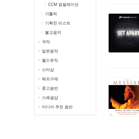
CCM 컴필레이션
가톨릭
기획전 리스트
불교음악
국악
일본음악
월드뮤직
스타샵
해외구매
중고음반
스페셜샵
미디어 추천 음반