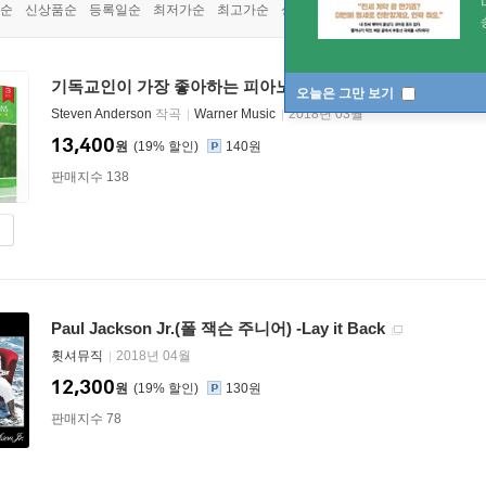
순
신상품순
등록일순
최저가순
최고가순
상품명순
기독교인이 가장 좋아하는 피아노 찬양 101선 (101 Best Loved
오늘은 그만 보기
Steven Anderson
작곡
Warner Music
2018년 03월
13,400
원
19
%
140원
판매지수 138
Paul Jackson Jr.(폴 잭슨 주니어) -Lay it Back
휫셔뮤직
2018년 04월
12,300
원
19
%
130원
판매지수 78