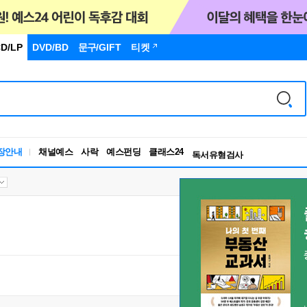
D/LP
DVD/BD
문구
/GIFT
티켓
독서유형검사
RBTI Lab
장안내
채널예스
사락
예스펀딩
클래스24
독서유형검사