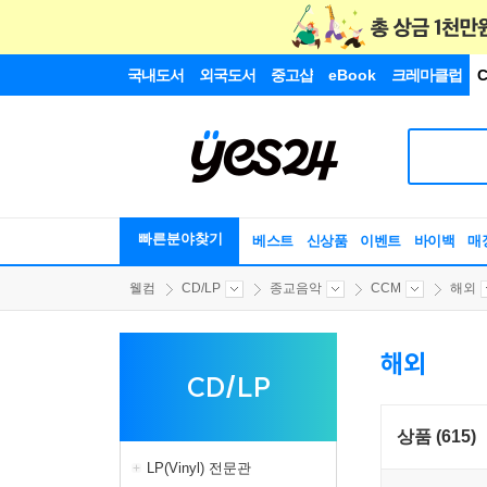
국내도서
외국도서
중고샵
eBook
크레마클럽
C
빠른분야찾기
베스트
신상품
이벤트
바이백
매
웰컴
CD/LP
종교음악
CCM
해외
해외
CD/LP
상품 (615)
LP(Vinyl) 전문관