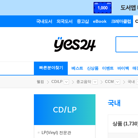
국내도서
외국도서
중고샵
eBook
크레마클럽
C
빠른분야찾기
베스트
신상품
이벤트
바이백
매
웰컴
CD/LP
종교음악
CCM
국내
국내
CD/LP
상품 (1,730
LP(Vinyl) 전문관