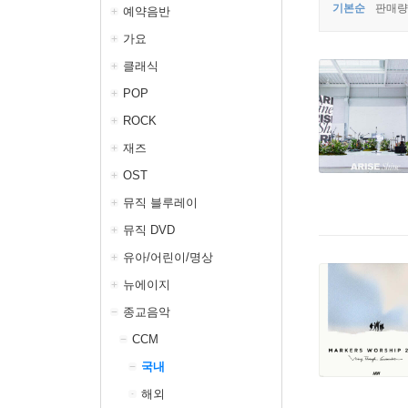
기본순
판매량
예약음반
가요
클래식
POP
ROCK
재즈
OST
뮤직 블루레이
뮤직 DVD
유아/어린이/명상
뉴에이지
종교음악
CCM
국내
해외